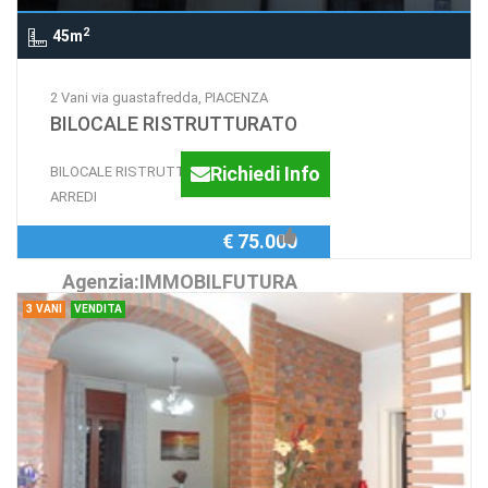
2
45m
2 Vani via guastafredda, PIACENZA
BILOCALE RISTRUTTURATO
Richiedi Info
BILOCALE RISTRUTTURATO CON
ARREDI
€ 75.000
Agenzia:IMMOBILFUTURA
3 VANI
VENDITA