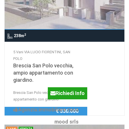
2
238m
5 Vani VIA LUCIO FIORENTINI, SAN
POLO
Brescia San Polo vecchia,
ampio appartamento con
giardino.
Richiedi Info
Brescia San Polo vecchia, ampio
appartamento con giardino.
Agenzia:immobiliare casa
€ 330.000
mood srls
3 VANI
VENDITA