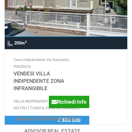
2
200m
Casa indipendente Via Gasparini,
PIACENZA
VENDESI VILLA
INDIPENDENTE ZONA
INFRANGIBILE
Richiedi Info
VIILLA INDIPENDENTE
RISTRUTTURATA ZONA INFRANGIBILE
Agenzia:PADANA CASE -
€ 300.000
ADVISOR REAL ESTATE