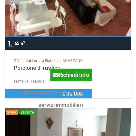
2
65m
2 Vani Val Luretta Piacenza, AGAZZANO
Porzione di rustico
Richiedi Info
Prima val Trebbia
Agenzia:Piacenzaffari
€ 85.000
servizi immobiliari
5 VANI
VENDITA