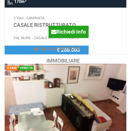
2
170m
5 Vani , CAMINATA
CASALE RISTRUTTURATO
Richiedi Info
VAL NURE - CASALE RISTRUTTURATO
Agenzia:MORONI
€ 260.000
IMMOBILIARE
2 VANI
VENDITA