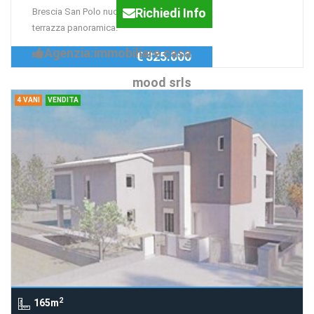
Richiedi Info
Brescia San Polo nuovo attico con
terrazza panoramica.
Agenzia:immobiliare casa
€ 325.000
mood srls
4 VANI
VENDITA
2
165m