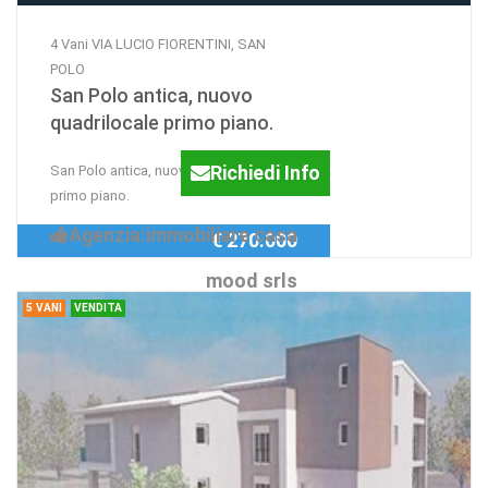
4 Vani VIA LUCIO FIORENTINI, SAN
POLO
San Polo antica, nuovo
quadrilocale primo piano.
Richiedi Info
San Polo antica, nuovo quadrilocale
primo piano.
Agenzia:immobiliare casa
€ 270.000
mood srls
5 VANI
VENDITA