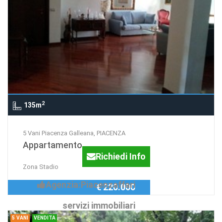
2
135m
5 Vani Piacenza Galleana, PIACENZA
Appartamento
Richiedi Info
Zona Stadio
Agenzia:Piacenzaffari
€ 220.000
servizi immobiliari
5 VANI
VENDITA