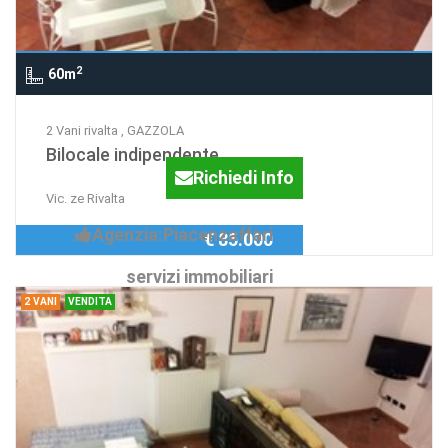
2
60m
2 Vani rivalta , GAZZOLA
Bilocale indipendente
Richiedi Info
Vic. ze Rivalta
Agenzia:Piacenzaffari
€ 85.000
servizi immobiliari
2 VANI
VENDITA