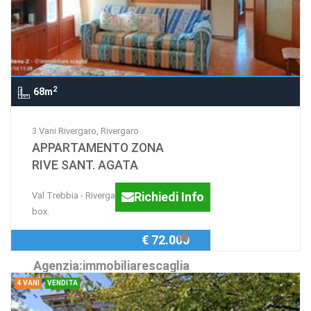
2
68m
3 Vani Rivergaro, Rivergaro
APPARTAMENTO ZONA
RIVE SANT. AGATA
Richiedi Info
Val Trebbia - Rivergaro - Trilocale con
box.
€ 72.000
Agenzia:immobiliarescaglia
4 VANI
VENDITA