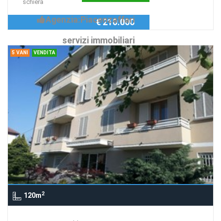
schiera
Agenzia:Piacenzaffari
€ 210.000
servizi immobiliari
5 VANI
VENDITA
2
120m