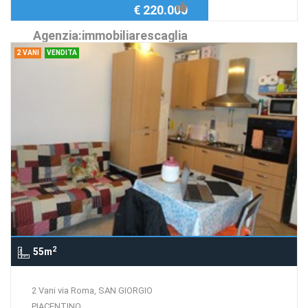
€ 220.000
Agenzia:immobiliarescaglia
2 VANI
VENDITA
2
55m
2 Vani via Roma, SAN GIORGIO
PIACENTINO