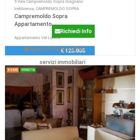
5 Vani Campremoldo Sopra Gragnano
trebbiense, CAMPREMOLDO SOPRA
Campremoldo Sopra
Appartamento
Richiedi Info
Appartamento Val Luretta
Agenzia:Piacenzaffari
€ 125.000
servizi immobiliari
4 VANI
VENDITA