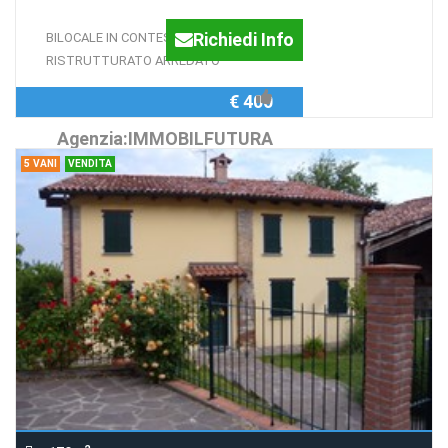
Richiedi Info
BILOCALE IN CONTESTO DI 3 UNITA'
RISTRUTTURATO ARREDATO
€ 400
Agenzia:IMMOBILFUTURA
5 VANI
VENDITA