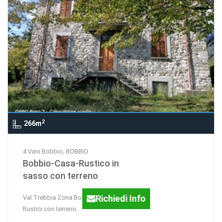
2
266m
4 Vani Bobbio, BOBBIO
Bobbio-Casa-Rustico in
sasso con terreno
Richiedi Info
Val Trebbia Zona Bobbio vendesi
Rustici con terreno.