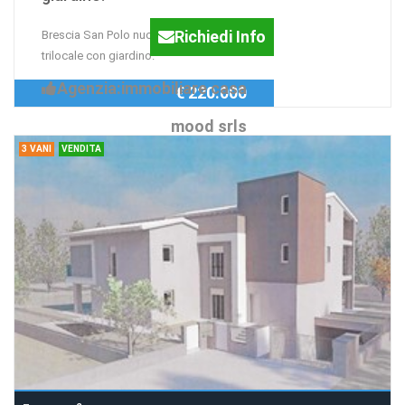
Richiedi Info
Brescia San Polo nuovo appartamento
trilocale con giardino.
Agenzia:immobiliare casa
€ 220.000
mood srls
3 VANI
VENDITA