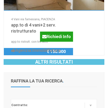
4 Vani via farnesiana, PIACENZA
app.to di 4 vani+2 serv.
ristrutturato
Richiedi Info
app.to ristrutt. con tre letto
Agenzia:Immobilfutura
€ 150.000
ALTRI RISULTATI
RAFFINA LA TUA RICERCA
.