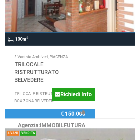
2
100m
3 Vani via Ambiveri, PIACENZA
TRILOCALE
RISTRUTTURATO
BELVEDERE
Richiedi Info
TRILOCALE RISTRUTTURATO CON
BOX ZONA BELVEDERE
€ 150.000
Agenzia:IMMOBILFUTURA
4 VANI
VENDITA