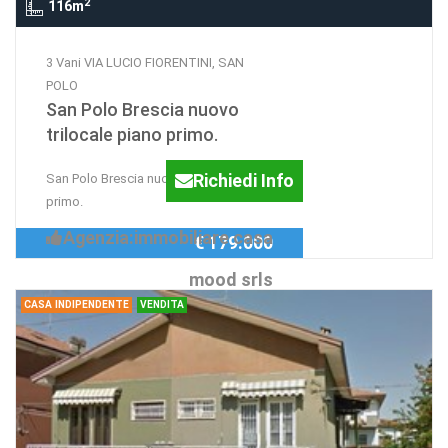
2
116m
3 Vani VIA LUCIO FIORENTINI, SAN
POLO
San Polo Brescia nuovo
trilocale piano primo.
Richiedi Info
San Polo Brescia nuovo trilocale piano
primo.
Agenzia:immobiliare casa
€ 179.000
mood srls
CASA INDIPENDENTE
VENDITA