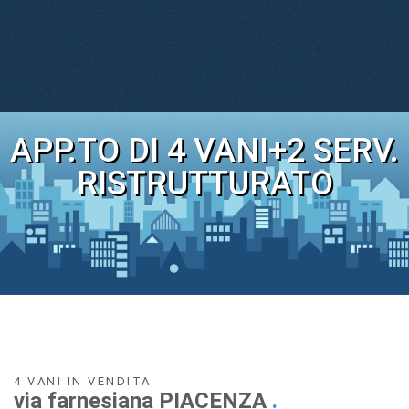
APP.TO DI 4 VANI+2 SERV.
RISTRUTTURATO
4 VANI IN VENDITA
via farnesiana PIACENZA
.