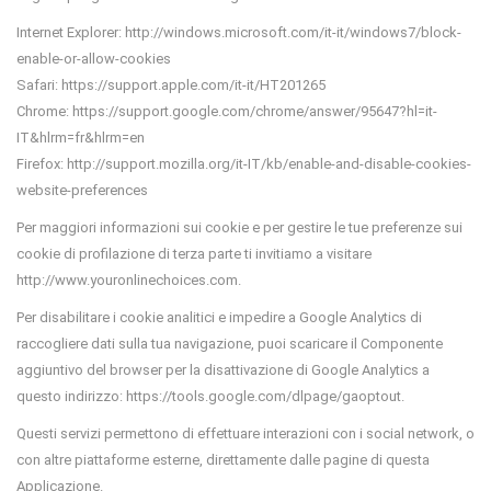
Internet Explorer: http://windows.microsoft.com/it-it/windows7/block-
enable-or-allow-cookies
Safari: https://support.apple.com/it-it/HT201265
Chrome: https://support.google.com/chrome/answer/95647?hl=it-
IT&hlrm=fr&hlrm=en
Firefox: http://support.mozilla.org/it-IT/kb/enable-and-disable-cookies-
website-preferences
Per maggiori informazioni sui cookie e per gestire le tue preferenze sui
cookie di profilazione di terza parte ti invitiamo a visitare
http://www.youronlinechoices.com.
Per disabilitare i cookie analitici e impedire a Google Analytics di
raccogliere dati sulla tua navigazione, puoi scaricare il Componente
aggiuntivo del browser per la disattivazione di Google Analytics a
questo indirizzo: https://tools.google.com/dlpage/gaoptout.
Questi servizi permettono di effettuare interazioni con i social network, o
con altre piattaforme esterne, direttamente dalle pagine di questa
Applicazione.