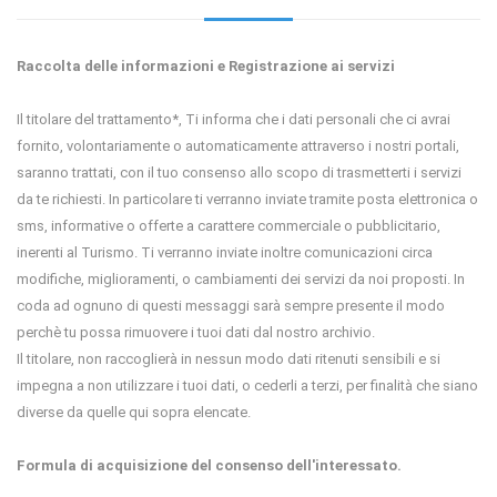
Raccolta delle informazioni e Registrazione ai servizi
Il titolare del trattamento*, Ti informa che i dati personali che ci avrai
fornito, volontariamente o automaticamente attraverso i nostri portali,
saranno trattati, con il tuo consenso allo scopo di trasmetterti i servizi
da te richiesti. In particolare ti verranno inviate tramite posta elettronica o
sms, informative o offerte a carattere commerciale o pubblicitario,
inerenti al Turismo. Ti verranno inviate inoltre comunicazioni circa
modifiche, miglioramenti, o cambiamenti dei servizi da noi proposti. In
coda ad ognuno di questi messaggi sarà sempre presente il modo
perchè tu possa rimuovere i tuoi dati dal nostro archivio.
Il titolare, non raccoglierà in nessun modo dati ritenuti sensibili e si
impegna a non utilizzare i tuoi dati, o cederli a terzi, per finalità che siano
diverse da quelle qui sopra elencate.
Formula di acquisizione del consenso dell'interessato.