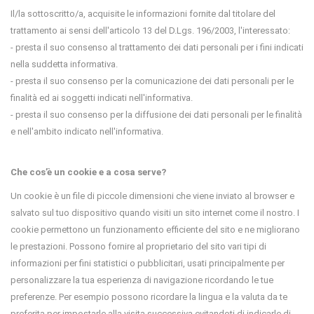
Il/la sottoscritto/a, acquisite le informazioni fornite dal titolare del
trattamento ai sensi dell'articolo 13 del D.Lgs. 196/2003, l'interessato:
- presta il suo consenso al trattamento dei dati personali per i fini indicati
nella suddetta informativa.
- presta il suo consenso per la comunicazione dei dati personali per le
finalità ed ai soggetti indicati nell'informativa.
- presta il suo consenso per la diffusione dei dati personali per le finalità
e nell'ambito indicato nell'informativa.
Che cos’è un cookie e a cosa serve?
Un cookie è un file di piccole dimensioni che viene inviato al browser e
salvato sul tuo dispositivo quando visiti un sito internet come il nostro. I
cookie permettono un funzionamento efficiente del sito e ne migliorano
le prestazioni. Possono fornire al proprietario del sito vari tipi di
informazioni per fini statistici o pubblicitari, usati principalmente per
personalizzare la tua esperienza di navigazione ricordando le tue
preferenze. Per esempio possono ricordare la lingua e la valuta da te
preferita per impostarle alla visita successiva evitandoti di indicarle di