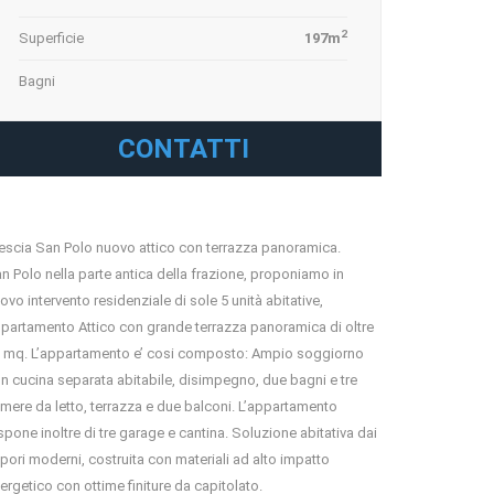
2
Superficie
197m
Bagni
CONTATTI
escia San Polo nuovo attico con terrazza panoramica.
n Polo nella parte antica della frazione, proponiamo in
ovo intervento residenziale di sole 5 unità abitative,
partamento Attico con grande terrazza panoramica di oltre
 mq. L’appartamento e’ cosi composto: Ampio soggiorno
n cucina separata abitabile, disimpegno, due bagni e tre
mere da letto, terrazza e due balconi. L’appartamento
spone inoltre di tre garage e cantina. Soluzione abitativa dai
pori moderni, costruita con materiali ad alto impatto
ergetico con ottime finiture da capitolato.