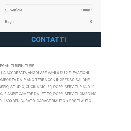
2
Superficie
180m
Bagni
0
CONTATTI
EGAN TI RIFINITURE
LLA ACCORPATA ANGOLARE VANI 6 SU 2 ELEVAZIONI
OMPOSTA DA: PIANO TERRA CON INGRESSO SALONE
PPIO, STUDIO, CUCINA MQ. 30, DOPPI SERVIZI. PIANO 1°
N 3 AMPIE CAMERE DA LETTO, DOPPI SERVIZI. GIARDINO
. 1600 BEN CURATO. GARAGE BIAUTO + POSTI AUTO.