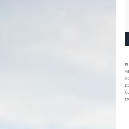
EL
VI
C
DO
CO
MQ