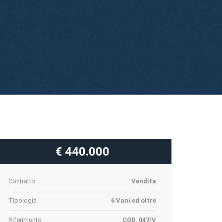
€ 440.000
Contratto
Vendita
Tipologia
6 Vani ed oltre
Riferimento
COD. 047/V