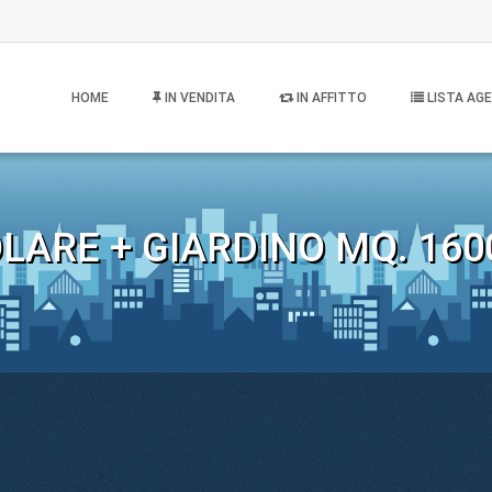
HOME
IN VENDITA
IN AFFITTO
LISTA AGE
LARE + GIARDINO MQ. 160