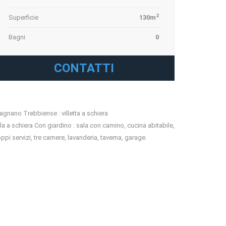
2
Superficie
130m
Bagni
0
CONTATTI
agnano Trebbiense : villetta a schiera
lla a schiera Con giardino : sala con camino, cucina abitabile,
ppi servizi, tre camere, lavanderia, taverna, garage.