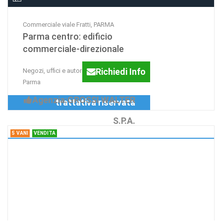
Commerciale viale Fratti, PARMA
Parma centro: edificio
commerciale-direzionale
Richiedi Info
Negozi, uffici e autorimesse in centro a
Parma
Agenzia:GROSSI WALTER
trattativa riservata
S.P.A.
5 VANI
VENDITA
5 Vani via quarta, parma
appartamento 2 livelli
Richiedi Info
vendesi appartamento
Agenzia:gruppo
€ 170.000