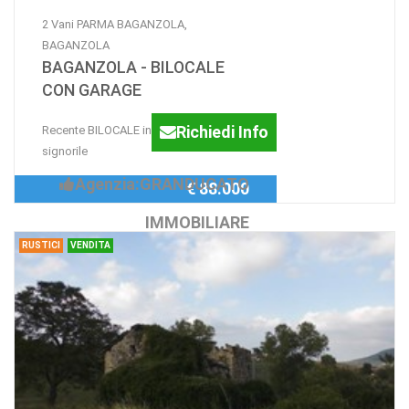
2 Vani PARMA BAGANZOLA,
BAGANZOLA
BAGANZOLA - BILOCALE
CON GARAGE
Richiedi Info
Recente BILOCALE in contesto
signorile
Agenzia:GRANDUCATO
€ 88.000
IMMOBILIARE
RUSTICI
VENDITA