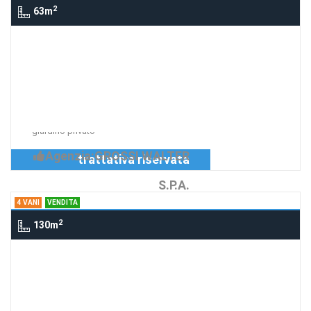
2
63m
3 Vani via Carluccio Mora, PARMA
trivani con giardino a
Corcagnano
Richiedi Info
appartamento nuovo con 2 camere e
giardino privato
Agenzia:GROSSI WALTER
trattativa riservata
S.P.A.
4 VANI
VENDITA
2
130m
4 Vani via Carluccio Mora, PARMA
Corcagnano: appartamento
su 2 livelli con terrazzo