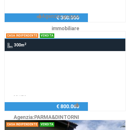
CONSEGNA
Agenzia:gruppo
€ 360.000
immobiliare
CASA INDIPENDENTE
VENDITA
2
300m
Casa indipendente via sidoli, PARMA
VILLA INDIPENDENTE
villa indipendente mono familiare ,
Richiedi Info
possibilita di piccolo appartamento di
servizio
€ 800.000
Agenzia:PARMA&DINTORNI
CASA INDIPENDENTE
VENDITA