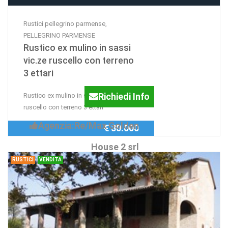
Rustici pellegrino parmense,
PELLEGRINO PARMENSE
Rustico ex mulino in sassi
vic.ze ruscello con terreno
3 ettari
Richiedi Info
Rustico ex mulino in sassi vic.ze
ruscello con terreno 3 ettari
Agenzia:Re/Max Golden
€ 30.000
House 2 srl
RUSTICI
VENDITA