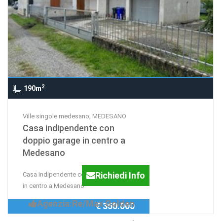
2
190m
Ville singole medesano, MEDESANO
Casa indipendente con
doppio garage in centro a
Medesano
Richiedi Info
Casa indipendente con doppio garage
in centro a Medesano
Agenzia:Re/Max Golden
€ 350.000