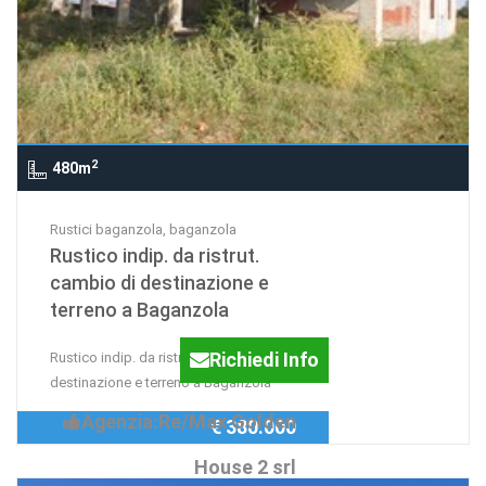
2
480m
Rustici baganzola, baganzola
Rustico indip. da ristrut.
cambio di destinazione e
terreno a Baganzola
Richiedi Info
Rustico indip. da ristrut. cambio di
destinazione e terreno a Baganzola
Agenzia:Re/Max Golden
€ 380.000
House 2 srl