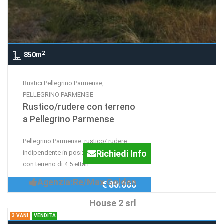
2
850m
Rustici Pellegrino Parmense,
PELLEGRINO PARMENSE
Rustico/rudere con terreno
a Pellegrino Parmense
Pellegrino Parmense: rustico/ rudere
Richiedi Info
indipendente in posizione panoramica
con terreno di 4.5 ettari...
Agenzia:Re/Max Golden
€ 80.000
House 2 srl
3 VANI
VENDITA