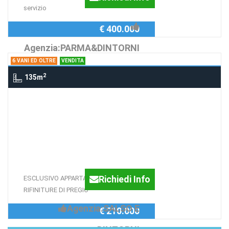
servizio
€ 400.000
Agenzia:PARMA&DINTORNI
6 VANI ED OLTRE
VENDITA
2
135m
6 Vani ed oltre , SALSOMAGGIORE
TERME
ESCLUSIVO
APPARTAMENTO CON
RIFINITURE DI PREGIO
Richiedi Info
ESCLUSIVO APPARTAMENTO CON
RIFINITURE DI PREGIO
Agenzia:SALSO E
€ 210.000