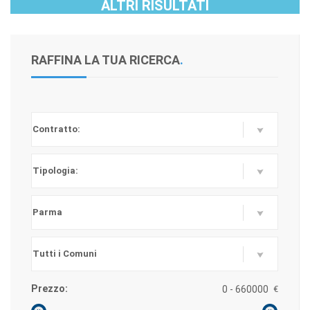
DINTORNI
ALTRI RISULTATI
RAFFINA LA TUA RICERCA
.
Prezzo:
€