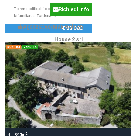
Richiedi Info
Terreno edificabile per villa mono/
bifamiliare a Tordenaso
Agenzia:Re/Max Golden
€ 60.000
House 2 srl
RUSTICI
VENDITA
2
390m