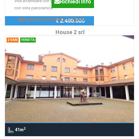
Richiedi Info
Villa Bifamiliare con giardino in collina
con vista panoramica
Agenzia:Re/Max Golden
€ 2.400.000
House 2 srl
2 VANI
VENDITA
2
41m