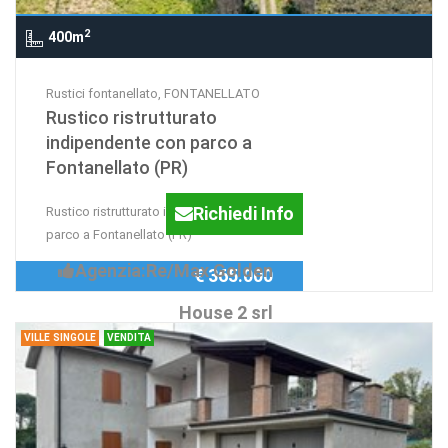
2
400m
Rustici fontanellato, FONTANELLATO
Rustico ristrutturato
indipendente con parco a
Fontanellato (PR)
Richiedi Info
Rustico ristrutturato indipendente con
parco a Fontanellato (PR)
Agenzia:Re/Max Golden
€ 365.000
House 2 srl
VILLE SINGOLE
VENDITA