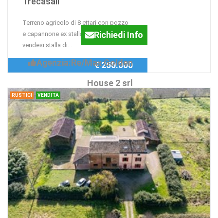
Trecasali
Terreno agricolo di 8 ettari con pozzo
Richiedi Info
e capannone ex stalla Sissa Trecasali:
vendesi stalla di...
Agenzia:Re/Max Golden
€ 250.000
House 2 srl
RUSTICI
VENDITA