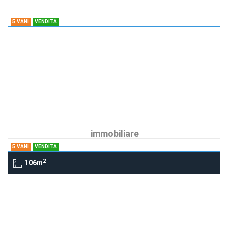
immobiliare
5 VANI
VENDITA
5 Vani san pancrazio, parma
appartamenti
Richiedi Info
san pancrazio in costruzione palazzina
residenziale
Agenzia:gruppo
€ 281.000
immobiliare
5 VANI
VENDITA
2
106m
5 Vani via perlasca, parma
appartamento
Richiedi Info
ULTIMI 2 APPARTAMENTI IN PRONTA