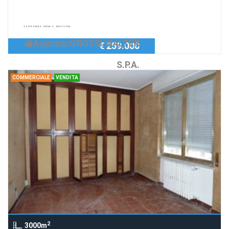
Richiedi Info
Bilivelli nuovo con terrazzo a pochi
minuti da Parma
Agenzia:GROSSI WALTER
€ 259.000
S.P.A.
COMMERCIALE
VENDITA
2
3000m