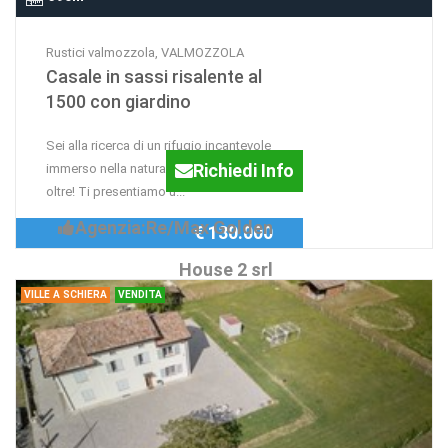
Rustici valmozzola, VALMOZZOLA
Casale in sassi risalente al
1500 con giardino
Sei alla ricerca di un rifugio incantevole
Richiedi Info
immerso nella natura? Non cercare
oltre! Ti presentiamo u...
Agenzia:Re/Max Golden
€ 130.000
House 2 srl
VILLE A SCHIERA
VENDITA