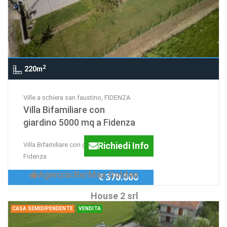
2
220m
Ville a schiera san faustino, FIDENZA
Villa Bifamiliare con
giardino 5000 mq a Fidenza
Richiedi Info
Villa Bifamiliare con giardino 5000 mq a
Fidenza
Agenzia:Re/Max Golden
€ 370.000
House 2 srl
CASA SEMIDIPENDENTE
VENDITA