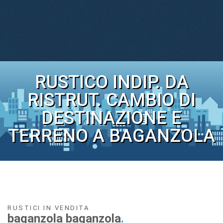
RUSTICO INDIP. DA
RISTRUT. CAMBIO DI
DESTINAZIONE E
TERRENO A BAGANZOLA
RUSTICI IN VENDITA
baganzola baganzola
.