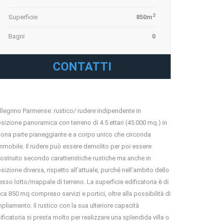
2
Superficie
850m
Bagni
0
CONTATTI
llegrino Parmense: rustico/ rudere indipendente in
sizione panoramica con terreno di 4.5 ettari (45.000 mq.) in
ona parte pianeggiante e a corpo unico che circonda
immobile. Il rudere può essere demolito per poi essere
costruito secondo caratteristiche rustiche ma anche in
sizione diversa, rispetto all’attuale, purché nell’ambito dello
esso lotto/mappale di terreno. La superficie edificatoria è di
rca 850 mq compreso servizi e portici, oltre alla possibilità di
pliamento. Il rustico con la sua ulteriore capacità
ificatoria si presta molto per realizzare una splendida villa o