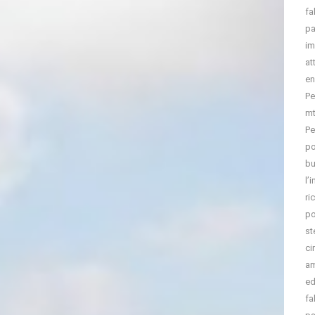
fa
pa
im
at
en
Pe
mt
Pe
po
bu
l’
ri
po
st
ci
am
ed
fa