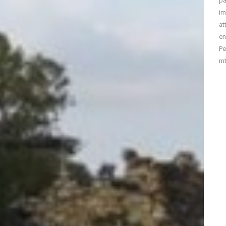
pa
im
at
en
Pe
mt