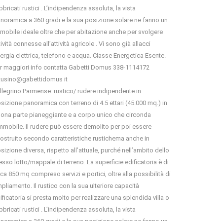
bbricati rustici . L’indipendenza assoluta, la vista
noramica a 360 gradi e la sua posizione solare ne fanno un
mobile ideale oltre che per abitazione anche per svolgere
tività connesse all’attività agricole . Vi sono già allacci
ergia elettrica, telefono e acqua. Classe Energetica Esente.
r maggiori info contatta Gabetti Domus 338-1114172
usino@gabettidomus it
llegrino Parmense: rustico/ rudere indipendente in
sizione panoramica con terreno di 4.5 ettari (45.000 mq.) in
ona parte pianeggiante e a corpo unico che circonda
immobile. Il rudere può essere demolito per poi essere
costruito secondo caratteristiche rustichema anche in
sizione diversa, rispetto all’attuale, purché nell’ambito dello
esso lotto/mappale di terreno. La superficie edificatoria è di
rca 850 mq compreso servizi e portici, oltre alla possibilità di
pliamento. Il rustico con la sua ulteriore capacità
ificatoria si presta molto per realizzare una splendida villa o
bbricati rustici . L’indipendenza assoluta, la vista