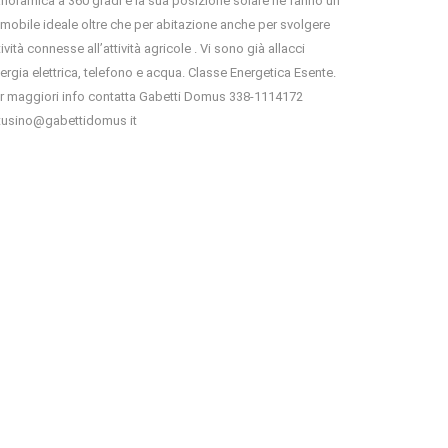
noramica a 360 gradi e la sua posizione solare ne fanno un
mobile ideale oltre che per abitazione anche per svolgere
tività connesse all’attività agricole . Vi sono già allacci
ergia elettrica, telefono e acqua. Classe Energetica Esente.
r maggiori info contatta Gabetti Domus 338-1114172
usino@gabettidomus it