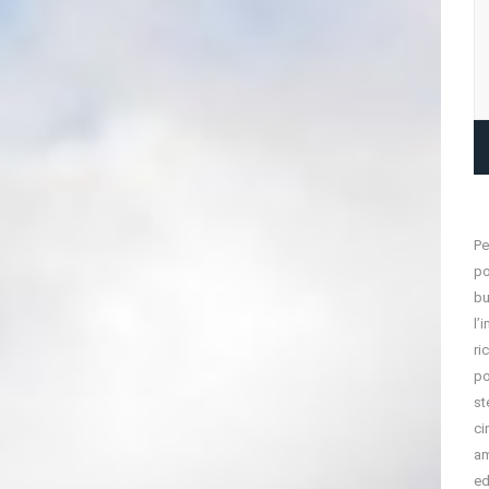
Pe
po
bu
l’
ri
po
st
ci
am
ed