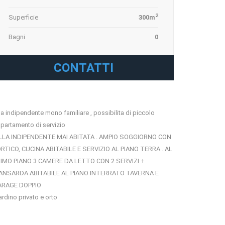
2
Superficie
300m
Bagni
0
CONTATTI
lla indipendente mono familiare , possibilita di piccolo
partamento di servizio
LLA INDIPENDENTE MAI ABITATA . AMPIO SOGGIORNO CON
RTICO, CUCINA ABITABILE E SERVIZIO AL PIANO TERRA . AL
IMO PIANO 3 CAMERE DA LETTO CON 2 SERVIZI +
ANSARDA ABITABILE AL PIANO INTERRATO TAVERNA E
ARAGE DOPPIO
ardino privato e orto