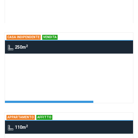
Vendesi Alloggio
Agenzia:Everest Immobili
€ 120.000
CASA INDIPENDENTE
VENDITA
2
250m
Casa indipendente , BIELLA
riferimento 206
Richiedi Info
ristorante in Biella
Agenzia:Chiave Doro
€ 295.000
APPARTAMENTO
AFFITTO
2
110m