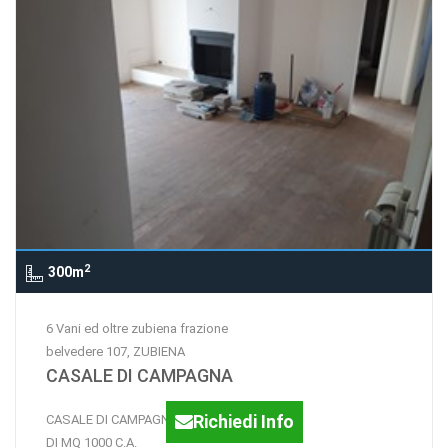
2
300m
6 Vani ed oltre zubiena frazione
belvedere 107, ZUBIENA
CASALE DI CAMPAGNA
Richiedi Info
CASALE DI CAMPAGNA CON TERRENO
DI MQ 1000 C.A.