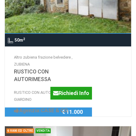
2
50m
Altro zubiena frazione belvedere ,
ZUBIENA
RUSTICO CON
AUTORIMESSA
Richiedi Info
RUSTICO CON AUTORIMESSA E
GIARDINO
Agenzia:CASE & CO.
€ 11.000
6 VANI ED OLTRE
VENDITA