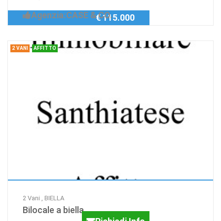
Agenzia:CASE & CO.
€ 115.000
2 VANI
AFFITTO
2 Vani , BIELLA
Bilocale a biella