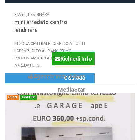
3 Vani , LENDINARA
mini arredato centro
lendinara
IN ZONA CENTRALE COMODO A TUTTI
I SERVIZI SITO AL PIANO PRIMO
Richiedi Info
PROPONIAMO APPARTAMENTO
ARREDATO IN...
Agenzia:immobiliare
€ 63.000
MediaStar
2 VANI
AFFITTO