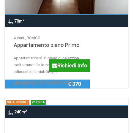
2
70m
4 Vani , ROVIGO
Appartamento piano Primo
Appartamento al 1° piano di palazzina
Richiedi Info
molto tranquilla in zona Commenda
adiacente alla viabilità pri...
Agenzia:STUDIO CASA
€ 370
VILLE SINGOLE
VENDITA
2
240m
Ville singole , LENDINARA