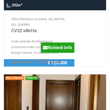
2
202m
Villa trifamiliare via Dante, VILLANOVA
DEL GHEBBO
CV22 villetta
Unità centrale di trifamiliare in
Richiedi Info
posizione molto comoda alla SR88
Rovigo-Verona. Si sviluppa su tre...
Agenzia:STUDIO CASA
€ 125.000
VILLE SINGOLE
VENDITA