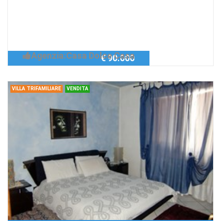
Casa singola 3 letto
Richiedi Info
Casa singola di grande dimensioni in
pieno centro!
Agenzia:Casa Dolce Casa
€ 90.000
VILLA TRIFAMILIARE
VENDITA