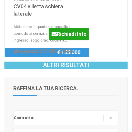
CV04 villetta schiera
laterale
Abitazione in quartiere tranquillo e
Richiedi Info
comodo ai servizi, si compone di:
ingresso, soggiorno, cucina a...
Agenzia:STUDIO CASA
€ 155.000
ALTRI RISULTATI
RAFFINA LA TUA RICERCA
.