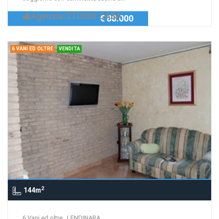
Agenzia:STUDIO CASA
€ 88.000
6 VANI ED OLTRE
VENDITA
2
144m
6 Vani ed oltre , LENDINARA