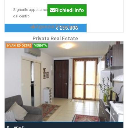
Richiedi Info
Signorile appartamento a due passi
dal centro
Agenzia:Proprietà
€ 235.000
Privata Real Estate
6 VANI ED OLTRE
VENDITA
2