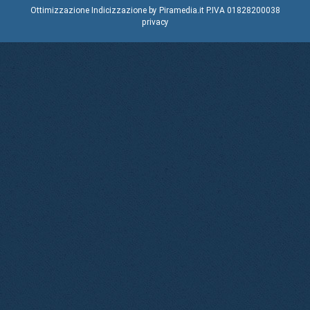
Ottimizzazione
Indicizzazione
by Piramedia.it
P.IVA 01828200038
privacy