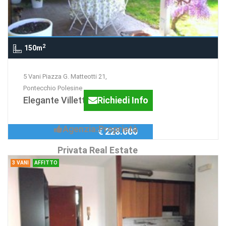
2
150m
5 Vani Piazza G. Matteotti 21,
Pontecchio Polesine
Elegante Villetta
Richiedi Info
Agenzia:Proprietà
€ 228.000
Privata Real Estate
3 VANI
AFFITTO