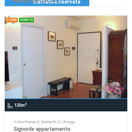
Agenzia:EDIL 33
trattativa riservata
5 VANI
VENDITA
2
120m
5 Vani Piazza G. Matteotti 21, Rovigo
Signorile appartamento