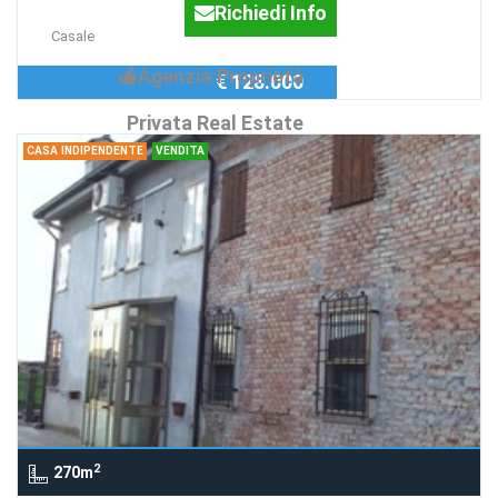
Richiedi Info
Casale
Agenzia:Proprietà
€ 128.000
Privata Real Estate
CASA INDIPENDENTE
VENDITA
2
270m