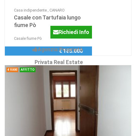
Casa indipendente , CANARO
Casale con Tartufaia lungo
fiume Pò
Richiedi Info
Casale fiume Pò
Agenzia:Proprietà
€ 185.000
Privata Real Estate
4 VANI
AFFITTO