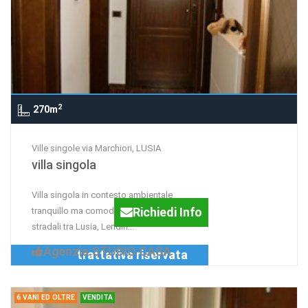
2
270m
Ville singole via Marchiori, LUSIA
villa singola
Villa singola in contesto ambientale
Richiedi Info
tranquillo ma comodo ai collegamenti
stradali tra Lusia, Lendin...
Agenzia:STUDIO CASA
trattativa riservata
6 VANI ED OLTRE
VENDITA