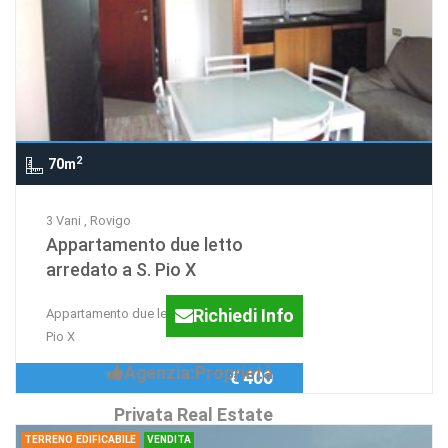
2
70m
3 Vani , Rovigo
Appartamento due letto
arredato a S. Pio X
Richiedi Info
Appartamento due letto arredato a S.
Pio X
Agenzia:Proprietà
€ 400
Privata Real Estate
TERRENO EDIFICABILE
VENDITA