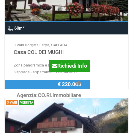
2
60m
3 Vani Borgata Lerpa, SAPPADA
Casa COL DEI MUGHI
Richiedi Info
Zona panoramica e soleggiata di
Sappada - appartamento da vacanza.
€ 220.000
Agenzia:CO.RI.Immobiliare
3 VANI
VENDITA