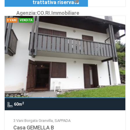
trattativa riservata
Agenzia:CO.RI.Immobiliare
3 VANI
VENDITA
2
60m
3 Vani Borgata Granvilla, SAPPADA
Casa GEMELLA B