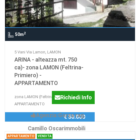
2
50m
5 Vani Via Lamon, LAMON
ARINA - alteazza mt. 750
ca)- zona LAMON (Feltrina-
Primiero) -
APPARTAMENTO
Richiedi Info
zona LAMON (Feltrina-Primiero) -
APPARTAMENTO
Agenzia:Gorza rag.
€ 50.000
Camillo Oscarimmobili
APPARTAMENTO
VENDITA