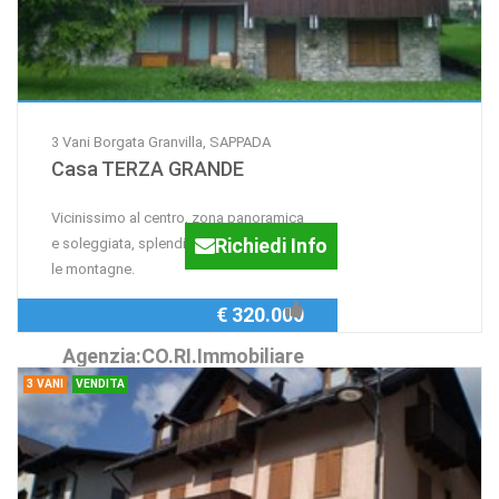
3 Vani Borgata Granvilla, SAPPADA
Casa TERZA GRANDE
Vicinissimo al centro, zona panoramica
Richiedi Info
e soleggiata, splendida vista sui prati e
le montagne.
€ 320.000
Agenzia:CO.RI.Immobiliare
3 VANI
VENDITA