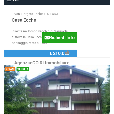
3 Vani Borgata Ecche, SAPPADA
Casa Ecche
Inserita nel borgo vecchio di Sappada
Richiedi Info
si trova la Casa Ecche. Splendido
paesaggio, vista sui monti ...
€ 210.000
Agenzia:CO.RI.Immobiliare
3 VANI
VENDITA