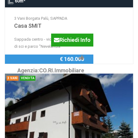
60m
3 Vani Borgata Palù, SAPPADA
Casa SMIT
Richiedi Info
Sappada centro - vicinissimo impianti
di sci e parco "Nevelandia"
€ 160.000
Agenzia:CO.RI.Immobiliare
3 VANI
VENDITA