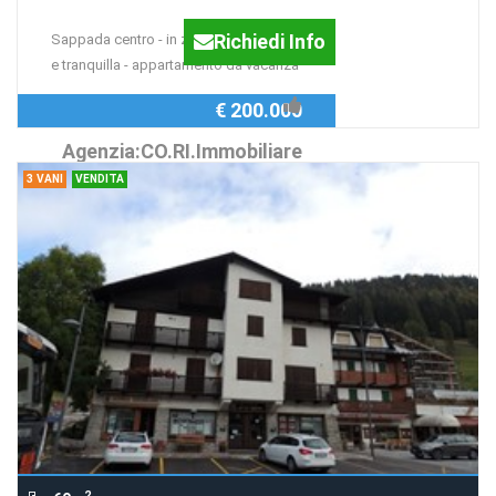
Richiedi Info
Sappada centro - in zona panoramica
e tranquilla - appartamento da vacanza
€ 200.000
Agenzia:CO.RI.Immobiliare
3 VANI
VENDITA
2