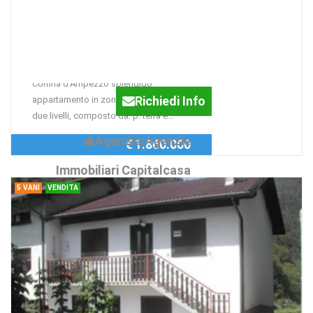
4 Vani cortina, pocol
Cortina d'Ampezzo
appartamenti e attici su
nuova acostruzione
Cortina d'Ampezzo splendido
Richiedi Info
appartamento in zona panoramica, su
due livelli, composto da: p. terra e...
Agenzia:Agenzie
€ 1.860.000
Immobiliari Capitalcasa
5 VANI
VENDITA