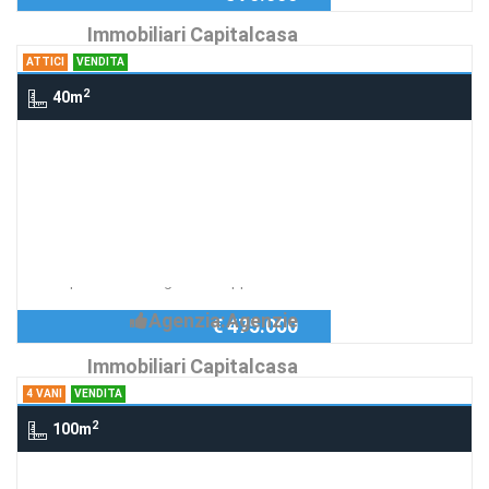
Immobiliari Capitalcasa
ATTICI
VENDITA
2
40m
Attici cortina d'ampezzo, cortina
d'ampezzo
Cortina d' Ampezzo VERA OCCASIONE
Richiedi Info
IN loc. Peziè splendida opportunità
disponiamo di un grazioso app...
Agenzia:Agenzie
€ 475.000
Immobiliari Capitalcasa
4 VANI
VENDITA
2
100m