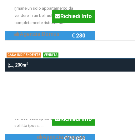
rjmane un solo appartamento da
Richiedi Info
vendere in un bel rustico
completamente ristrutturato
Agenzia:Domus
€ 280
CASA INDIPENDENTE
VENDITA
2
200m
Casa indipendente san pietro di cadore
, SAN PIETRO DI CADORE
San Pietro di Cadore
S. Pietro di Cadore, in località Costalta
Richiedi Info
vendesi casa tipica cadorina 2 livelli +
soffitta (poss. ...
Agenzia:Agenzie
€ 70.000