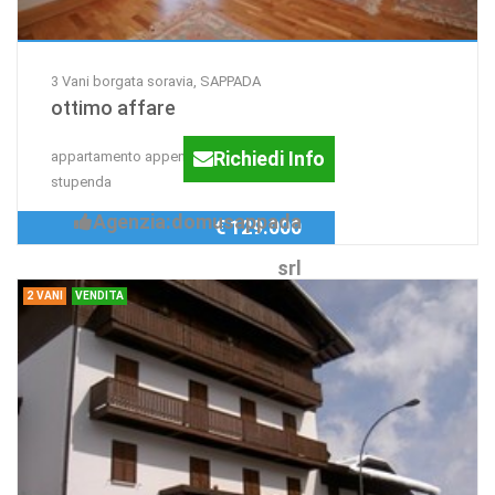
3 Vani borgata soravia, SAPPADA
ottimo affare
Richiedi Info
appartamento appena arredato vista
stupenda
Agenzia:domusappada
€ 129.000
srl
2 VANI
VENDITA