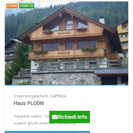
3 VANI
VENDITA
3 Vani borgata Bach, SAPPADA
Haus PLODN
Richiedi Info
Sappada centro - fronte campetti di sci
e parco giochi invernale "Nevelandia"