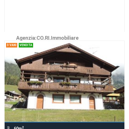
Casa Crette
Richiedi Info
Casa tipica sappadina datata 1800
€ 220.000
Agenzia:CO.RI.Immobiliare
3 VANI
VENDITA
2
60m