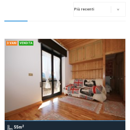
3 VANI
VENDITA
2
55m