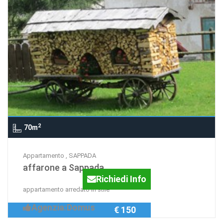
2
70m
Appartamento , SAPPADA
affarone a Sappada
Richiedi Info
appartamento arredato in stile
Agenzia:Domus
€ 150