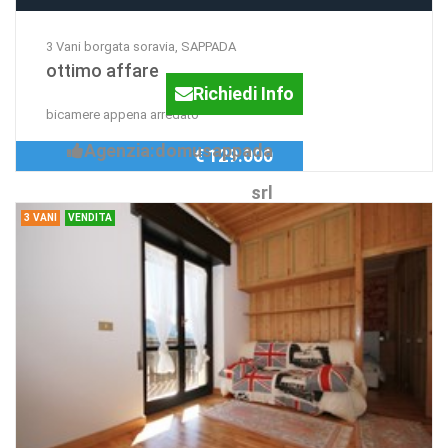
3 Vani borgata soravia, SAPPADA
ottimo affare
Richiedi Info
bicamere appena arredato
Agenzia:domusappada
€ 129.000
srl
3 VANI
VENDITA