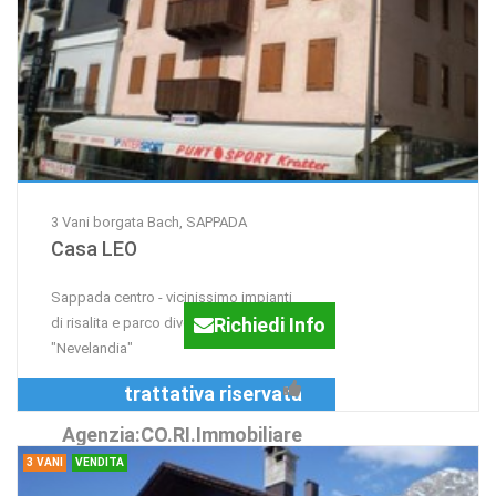
3 Vani borgata Bach, SAPPADA
Casa LEO
Sappada centro - vicinissimo impianti
Richiedi Info
di risalita e parco divertimenti
"Nevelandia"
trattativa riservata
Agenzia:CO.RI.Immobiliare
3 VANI
VENDITA