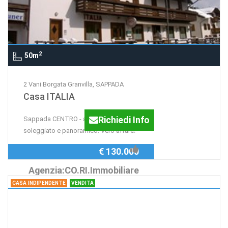
2
50m
2 Vani Borgata Granvilla, SAPPADA
Casa ITALIA
Richiedi Info
Sappada CENTRO - appartamento
soleggiato e panoramico. Vero affare!
€ 130.000
Agenzia:CO.RI.Immobiliare
CASA INDIPENDENTE
VENDITA
Casa indipendente Borgata Cretta,
SAPPADA