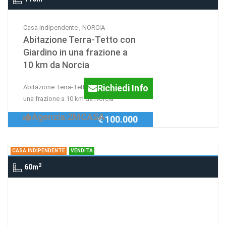
Casa indipendente , NORCIA
Abitazione Terra-Tetto con
Giardino in una frazione a
10 km da Norcia
Richiedi Info
Abitazione Terra-Tetto con Giardino in
una frazione a 10 km da Norcia
Agenzia:2MCASA
€ 100.000
CASA INDIPENDENTE
VENDITA
2
60m
Casa indipendente , PERUGIA
casa indipendente
Richiedi Info