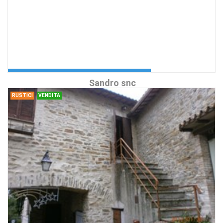
5 Vani , FOLIGNO
Centralissimo
Richiedi Info
Splendido appartamento in centro
Agenzia:Angelucci & Di
trattativa riservata
Sandro snc
RUSTICI
VENDITA