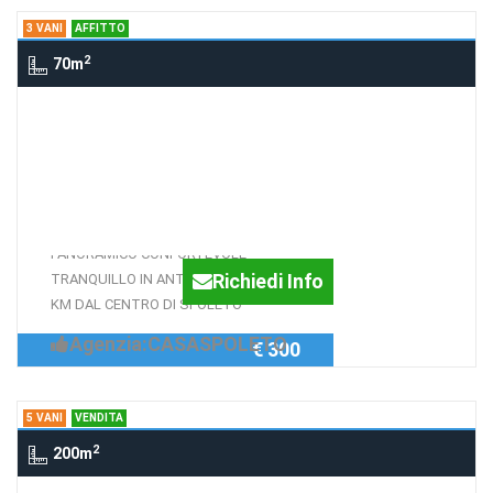
3 VANI
AFFITTO
2
70m
3 Vani loc Roselli (PG), Roselli di
spoleto
UMBRIA SPOLETO ROSELLI
IN ANTICO BORGO
PANORAMICO CONFORTEVOLE
Richiedi Info
TRANQUILLO IN ANTICO BORGO A 10
KM DAL CENTRO DI SPOLETO
Agenzia:CASASPOLETO
€ 300
5 VANI
VENDITA
2
200m