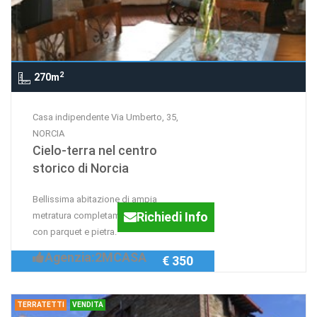
2
270m
Casa indipendente Via Umberto, 35,
NORCIA
Cielo-terra nel centro
storico di Norcia
Bellissima abitazione di ampia
Richiedi Info
metratura completamente ristrutturata
con parquet e pietra.
Agenzia:2MCASA
€ 350
TERRATETTI
VENDITA