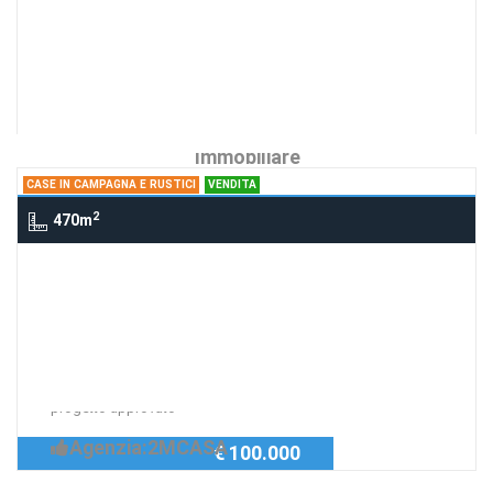
2 Vani Via Gramsci, FOLIGNO
Richiedi Info
Particolarissimo in centro storico
Agenzia:Di Sandro
€ 85.000
Immobiliare
CASE IN CAMPAGNA E RUSTICI
VENDITA
2
470m
Case in campagna e rustici 2 km da
Norcia, NORCIA
Casale Panoramico
Richiedi Info
Casale Panoramico da Ricostruire con
progetto approvato
Agenzia:2MCASA
€ 100.000