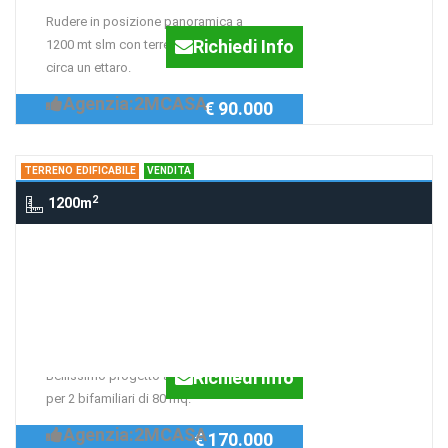
Rudere in posizione panoramica a
Richiedi Info
1200 mt slm con terreno annesso di
circa un ettaro.
Agenzia:2MCASA
€ 90.000
TERRENO EDIFICABILE
VENDITA
2
1200m
Terreno edificabile 7 km da Norcia,
NORCIA
Terreno con progetto
approvato
Richiedi Info
Bellissimo progetto a 7 km da Norcia
per 2 bifamiliari di 80 mq.
Agenzia:2MCASA
€ 170.000