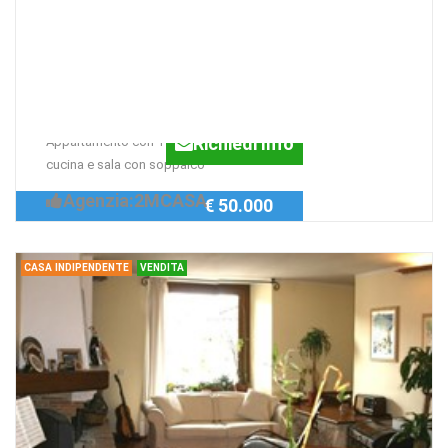
Casa indipendente Via Nottoria,
NORCIA
Appartamento
Caratteristico
Richiedi Info
Appartamento con 1 camera, 1 bagno,
cucina e sala con soppalco
Agenzia:2MCASA
€ 50.000
CASA INDIPENDENTE
VENDITA