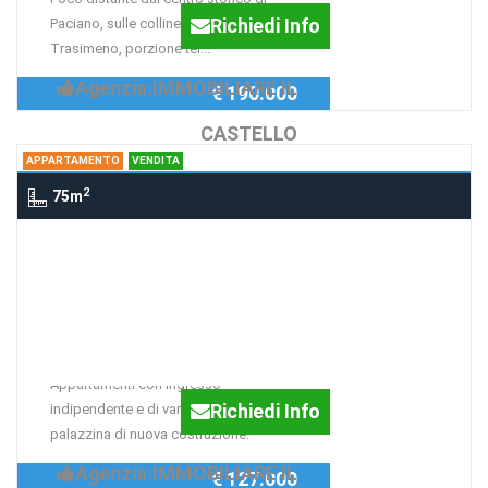
Richiedi Info
Paciano, sulle colline che circondano il
Trasimeno, porzione ter...
Agenzia:IMMOBILIARE IL
€ 190.000
CASTELLO
APPARTAMENTO
VENDITA
2
75m
Appartamento Castiglione del Lago,
CASTIGLIONE DEL LAGO
Appartamenti in zona
centralissima!! Rif. AP220
Appartamenti con ingresso
Richiedi Info
indipendente e di varie metrature su
palazzina di nuova costruzione.
Agenzia:IMMOBILIARE IL
€ 127.000