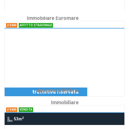
Agenzia:Agenzia
€ 145
Immobiliare Euromare
2 VANI
AFFITTO STAGIONALE
2 Vani via S. Maria, Grutti, Gualdo
Cattaneo, TODI
2 appartamenti in villa con
piscina
Richiedi Info
2 appartamenti in villa con piscina
vicinanze Todi - Montefalco
Agenzia:Umbria
trattativa riservata
Immobiliare
2 VANI
VENDITA
2
53m