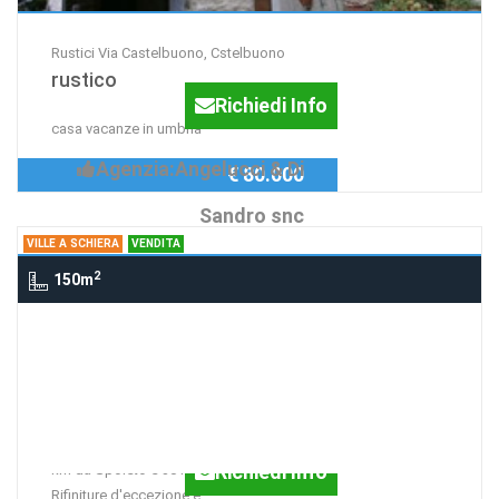
Rustici Via Castelbuono, Cstelbuono
rustico
Richiedi Info
casa vacanze in umbria
Agenzia:Angelucci & Di
€ 80.000
Sandro snc
VILLE A SCHIERA
VENDITA
2
150m
Ville a schiera SANT'ANATOLIA DI
NARCO, SPOLETO
Villette a schiera
Villetta a schiera lungo la Valnerina; 10
Richiedi Info
km da Spoleto e 30 km da Norcia.
Rifiniture d'eccezione e...