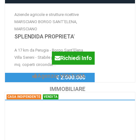
Aziende agricole e strutture ricettive
MARSCIANO BORGO SANT'ELENA,
MARSCIANO
SPLENDIDA PROPRIETA'
A 17 km da Perugia - Borgo Sant'Elena
Richiedi Info
Villa Sereni - Stabile padronale di 3000
mq. coperti circondat...
Agenzia:VENTURA
€ 2.000.000
IMMOBILIARE
CASA INDIPENDENTE
VENDITA
Casa indipendente Abeto, PRECI
Palazzo storico con
magazzini e terreni in una
frazione a 10 km da Norcia.