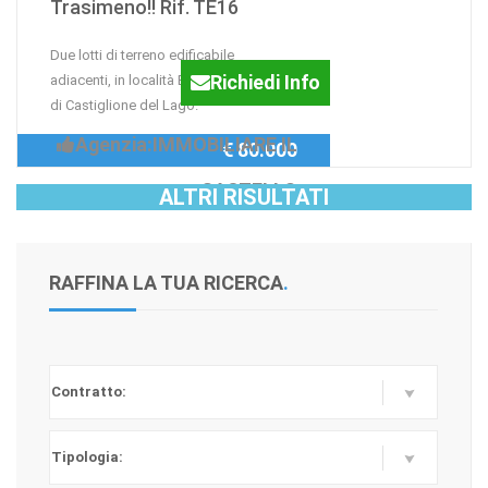
Trasimeno!! Rif. TE16
Due lotti di terreno edificabile
Richiedi Info
adiacenti, in località Bagnolo, alle porte
di Castiglione del Lago.
Agenzia:IMMOBILIARE IL
€ 80.000
CASTELLO
ALTRI RISULTATI
RAFFINA LA TUA RICERCA
.