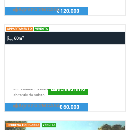
Agenzia:2MCASA
€ 120.000
APPARTAMENTO
VENDITA
2
60m
Appartamento FUORI PRECI, PRECI
Appartamento arredato
con Giardino
Parte di fabbricato con solo 2 unità
Richiedi Info
immobiliari, in buone condizione e
abitabile da subito.
Agenzia:2MCASA
€ 60.000
TERRENO EDIFICABILE
VENDITA