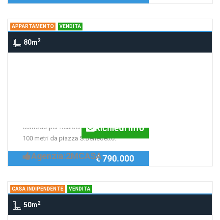
APPARTAMENTO
VENDITA
2
80m
Appartamento centro storico, NORCIA
Appartamento nel centro
storico
Appartamento in palazzo storico,
Richiedi Info
comodo per Residenza e Vacanze a
100 metri da piazza S.Benedetto.
Agenzia:2MCASA
€ 790.000
CASA INDIPENDENTE
VENDITA
2
50m