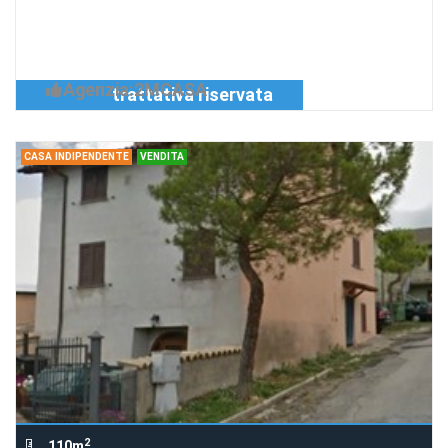
Richiedi Info
Palazzo storico con magazzini e terreni
in una frazione a 10 km da Norcia.
Agenzia:2MCASA
trattativa riservata
CASA INDIPENDENTE
VENDITA
2
110m