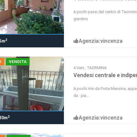
A pochi passi dal centro di Taormin
giardino
Agenzia:vincenza
2
5m
I
VENDITA
4 Vani , TAORMINA
Vendesi centrale e indip
A pochi min.da Porta Messina, appart
da : pia...
Agenzia:vincenza
2
30m