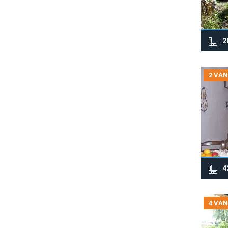
2
2 VAN
4
4 VAN