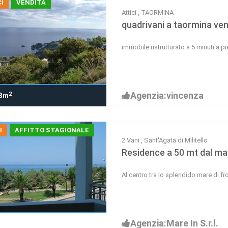
I
VENDITA
Attici , TAORMINA
quadrivani a taormina ven
immobile ristrutturato a 5 minuti a pi
Agenzia:vincenza
2
3m
I
AFFITTO STAGIONALE
2 Vani , Sant'Agata di Militello
Residence a 50 mt dal mar
Al centro tra lo splendido mare di fr
Agenzia:Mare In S.r.l.