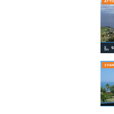
ATTIC
9
2 VAN