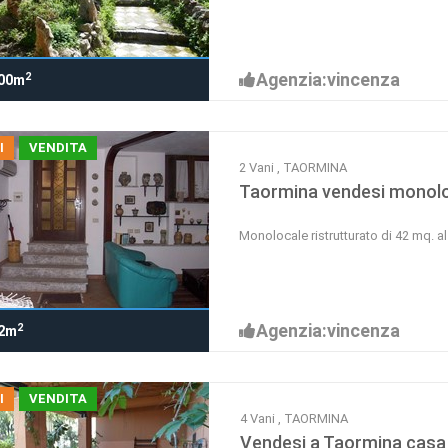
Agenzia:vincenza
2
00m
I
VENDITA
2 Vani , TAORMINA
Taormina vendesi monol
Monolocale ristrutturato di 42 mq. 
Agenzia:vincenza
2
2m
I
VENDITA
4 Vani , TAORMINA
Vendesi a Taormina casa