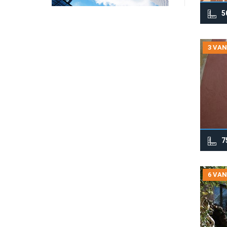
5
3 VAN
7
6 VAN