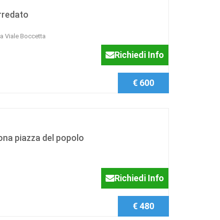
rredato
a Viale Boccetta
Richiedi Info
€ 600
ona piazza del popolo
Richiedi Info
€ 480