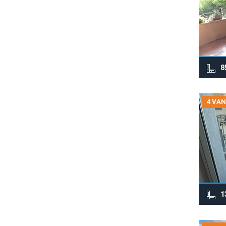
8
4 VAN
1