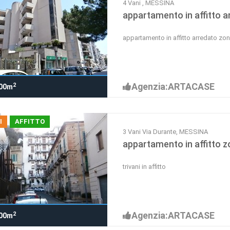
4 Vani , MESSINA
appartamento in affitto a
appartamento in affitto arredato zon
Agenzia:ARTACASE
2
00m
I
AFFITTO
3 Vani Via Durante, MESSINA
appartamento in affitto z
trivani in affitto
Agenzia:ARTACASE
2
00m