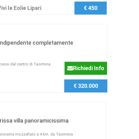
i le Eolie Lipari
€ 450
 indipendente completamente
passi dal centro di Taormina
Richiedi Info
€ 320.000
issa villa panoramicissima
anorama mozzafiato a 4 km. da Taormina