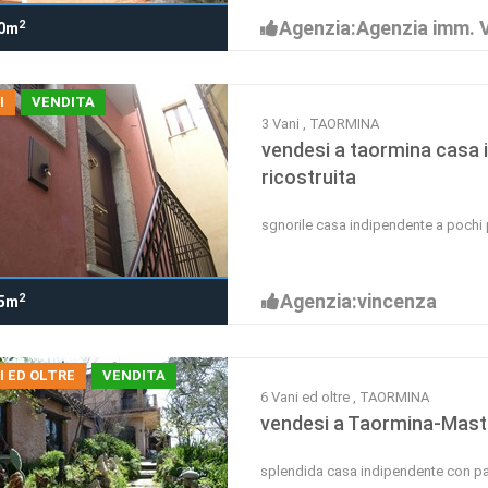
Agenzia:Agenzia imm. Viv
2
0m
I
VENDITA
3 Vani , TAORMINA
vendesi a taormina casa
ricostruita
sgnorile casa indipendente a pochi 
Agenzia:vincenza
2
5m
I ED OLTRE
VENDITA
6 Vani ed oltre , TAORMINA
vendesi a Taormina-Mastr
splendida casa indipendente con p