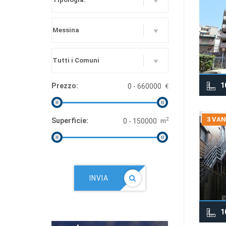
1
Prezzo:
€
3 VAN
2
Superficie:
m
INVIA
1