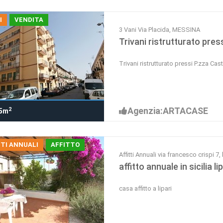
I
VENDITA
3 Vani Via Placida, MESSINA
Trivani ristrutturato pre
Trivani ristrutturato pressi P.zza Ca
Agenzia:ARTACASE
2
5m
TI ANNUALI
AFFITTO
Affitti Annuali via francesco crispi 7, l
affitto annuale in sicilia lip
casa affitto a lipari