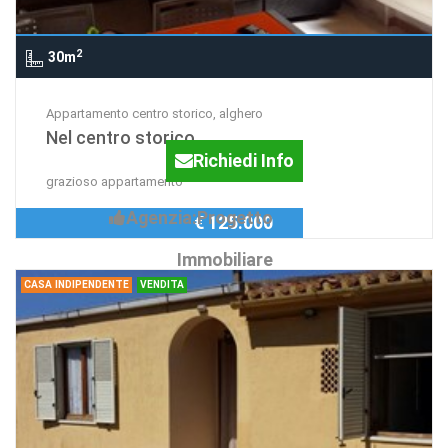
2
30m
Appartamento centro storico, alghero
Nel centro storico
Richiedi Info
grazioso appartamento
Agenzia:Progetto
€ 125.000
Immobiliare
CASA INDIPENDENTE
VENDITA