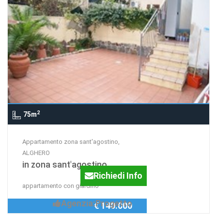
2
75m
Appartamento zona sant'agostino,
ALGHERO
in zona sant'agostino
Richiedi Info
appartamento con giardino
Agenzia:Progetto
€ 140.000