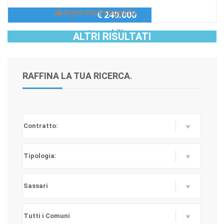
Agenzia:Progetto
€ 240.000
Immobiliare
ALTRI RISULTATI
RAFFINA LA TUA RICERCA
.