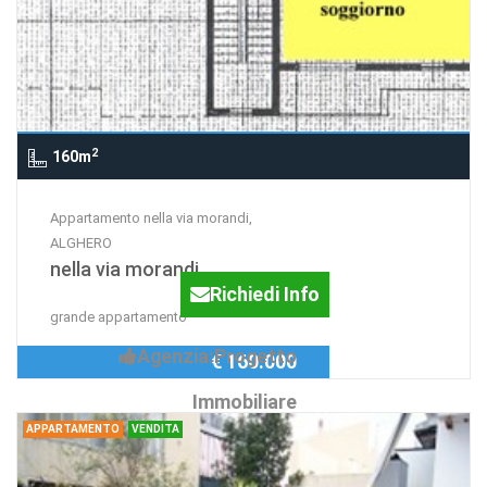
2
160m
Appartamento nella via morandi,
ALGHERO
nella via morandi
Richiedi Info
grande appartamento
Agenzia:Progetto
€ 160.000
Immobiliare
APPARTAMENTO
VENDITA