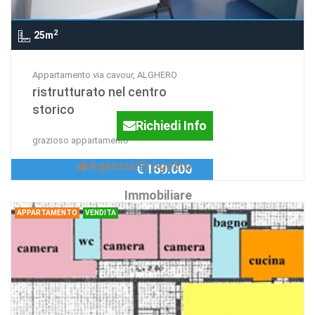
2
25m
Appartamento via cavour, ALGHERO
ristrutturato nel centro
storico
Richiedi Info
grazioso appartamento
Agenzia:Progetto
€ 160.000
Immobiliare
APPARTAMENTO
VENDITA