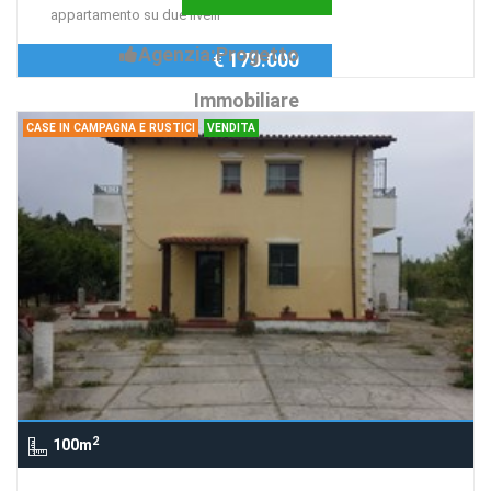
appartamento su due livelli
Agenzia:Progetto
€ 170.000
Immobiliare
CASE IN CAMPAGNA E RUSTICI
VENDITA
2
100m