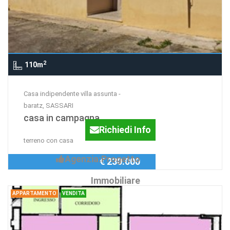
2
110m
Casa indipendente villa assunta -
baratz, SASSARI
casa in campagna
Richiedi Info
terreno con casa
Agenzia:Progetto
€ 230.000
Immobiliare
APPARTAMENTO
VENDITA