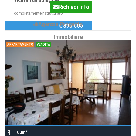
Richiedi Info
completamente ristrutturato
Agenzia:Progetto
€ 395.000
Immobiliare
APPARTAMENTO
VENDITA
2
100m