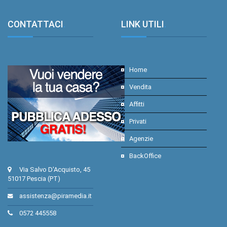
CONTATTACI
.
LINK UTILI
.
Home
Vendita
Affitti
Privati
Agenzie
BackOffice
Via Salvo D'Acquisto, 45
51017 Pescia (PT)
assistenza@piramedia.it
0572 445558