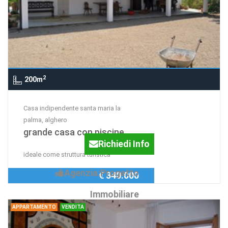
2
200m
Casa indipendente santa maria la
palma, alghero
grande casa con piscine
Richiedi Info
ideale come struttura turistica
Agenzia:Progetto
€ 340.000
Immobiliare
APPARTAMENTO
VENDITA