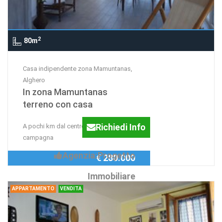
2
80m
Casa indipendente zona Mamuntanas,
Alghero
In zona Mamuntanas
terreno con casa
Richiedi Info
A pochi km dal centro graziosa casa in
campagna
Agenzia:Progetto
€ 280.000
Immobiliare
APPARTAMENTO
VENDITA