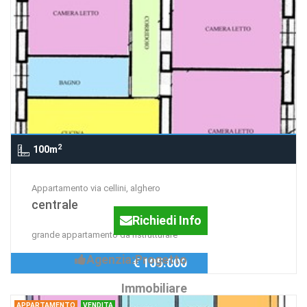
2
100m
Appartamento via cellini, alghero
centrale
Richiedi Info
grande appartamento da ristrutturare
Agenzia:Progetto
€ 105.000
Immobiliare
APPARTAMENTO
VENDITA