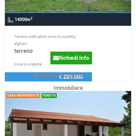
2
14000m
Terreno edificabile zona la scaletta,
alghero
terreno
Richiedi Info
zona la scaletta
Agenzia:Progetto
€ 220.000
Immobiliare
CASA INDIPENDENTE
VENDITA