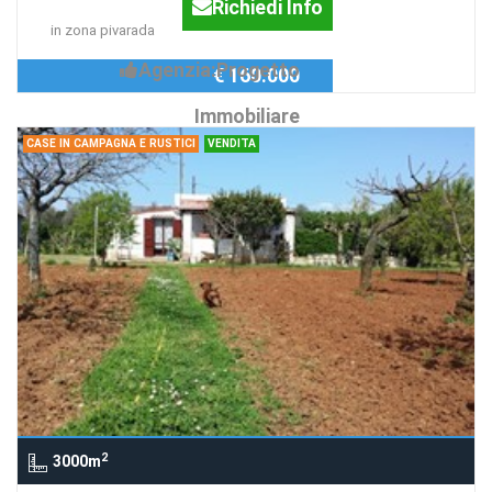
Richiedi Info
in zona pivarada
Agenzia:Progetto
€ 160.000
Immobiliare
CASE IN CAMPAGNA E RUSTICI
VENDITA
2
3000m