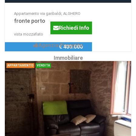
Appartamento via garibaldi, ALGHERO
fronte porto
Richiedi Info
vista mozzafiato
Agenzia:Progetto
€ 400.000
Immobiliare
APPARTAMENTO
VENDITA