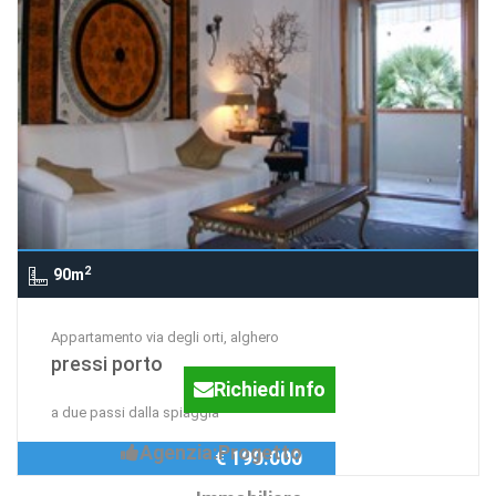
2
90m
Appartamento via degli orti, alghero
pressi porto
Richiedi Info
a due passi dalla spiaggia
Agenzia:Progetto
€ 190.000