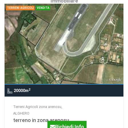
Immobiliare
TERRENI AGRICOLI
VENDITA
2
20000m
Terreni Agricoli zona arenosu,
ALGHERO
terreno in zona arenosu
Richiedi Info