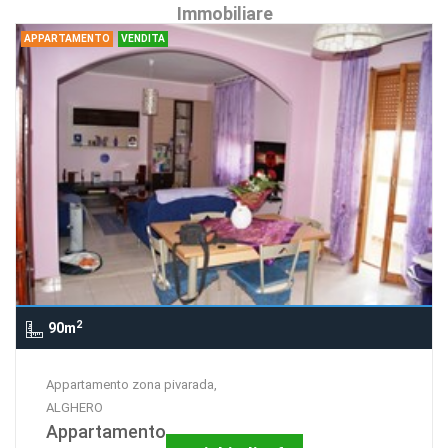
Immobiliare
APPARTAMENTO
VENDITA
2
90m
Appartamento zona pivarada,
ALGHERO
Appartamento