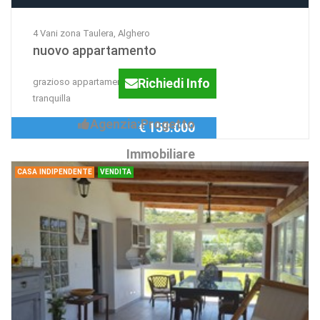
4 Vani zona Taulera, Alghero
nuovo appartamento
Richiedi Info
grazioso appartamento in zona
tranquilla
Agenzia:Progetto
€ 158.000
Immobiliare
CASA INDIPENDENTE
VENDITA