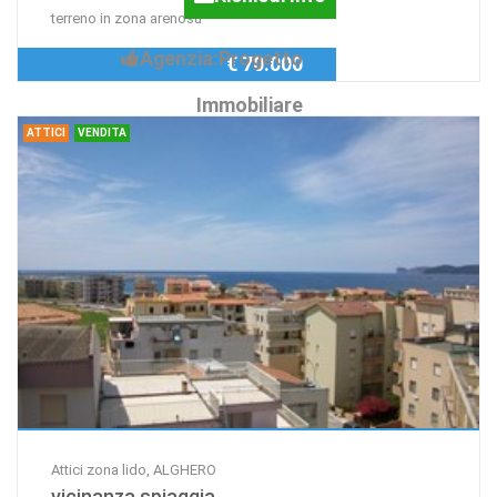
terreno in zona arenosu
Agenzia:Progetto
€ 70.000
Immobiliare
ATTICI
VENDITA
Attici zona lido, ALGHERO
vicinanza spiaggia