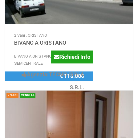
2 Vani , ORISTANO
BIVANO A ORISTANO
Richiedi Info
BIVANO A ORISTANO IN ZONA
SEMICENTRALE
Agenzia:TECNO ISOLA
€ 110.000
S.R.L.
2 VANI
VENDITA