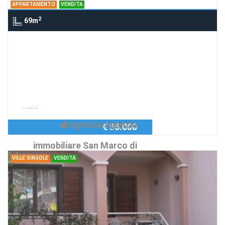
APPARTAMENTO
VENDITA
Piras Marcolina
2
69m
Appartamento Tresnuraghes,
TRESNURAGHES
Appartamento abitabile
Richiedi Info
Appartamento abitabile a 5 Km dal
mare
Agenzia:Agenzia
€ 55.000
immobiliare San Marco di
VILLE SINGOLE
VENDITA
Piras Marcolina