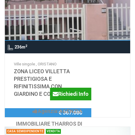
2
236m
Ville singole , ORISTANO
ZONA LICEO VILLETTA
PRESTIGIOSA E
RIFINITISSIMA CON
GIARDINO E CORTILE
Richiedi Info
Agenzia:AGENZIA
€ 367.000
IMMOBILIARE THARROS DI
CASA SEMIDIPENDENTE
VENDITA