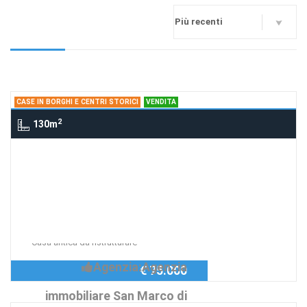
CASE IN BORGHI E CENTRI STORICI
VENDITA
2
130m
Case in borghi e centri storici
Tresnuraghes, TRESNURAGHES
Casa antica da
ristrutturare
Richiedi Info
Casa antica da ristrutturare
Agenzia:Agenzia
€ 75.000
immobiliare San Marco di