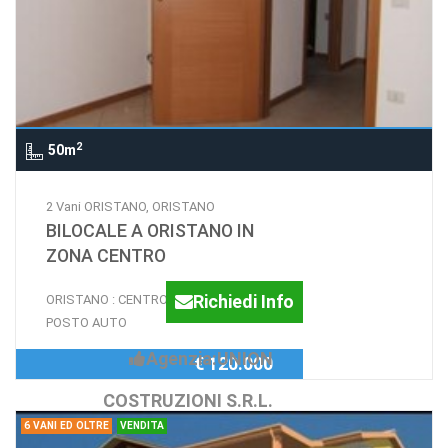
2
50m
2 Vani ORISTANO, ORISTANO
BILOCALE A ORISTANO IN
ZONA CENTRO
Richiedi Info
ORISTANO : CENTRO - BILOCALE CON
POSTO AUTO
Agenzia:UNION
€ 120.000
COSTRUZIONI S.R.L.
6 VANI ED OLTRE
VENDITA