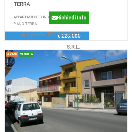
TERRA
Richiedi Info
APPARTAMENTO INDIPENDENTE A
PIANO TERRA
Agenzia:TECNO ISOLA
€ 220.000
S.R.L.
4 VANI
VENDITA