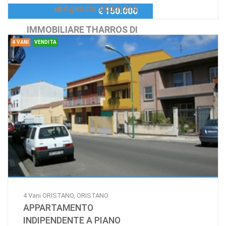
Agenzia:AGENZIA
€ 150.000
IMMOBILIARE THARROS DI
4 VANI
VENDITA
MONICA CASU E C. S
4 Vani ORISTANO, ORISTANO
APPARTAMENTO
INDIPENDENTE A PIANO