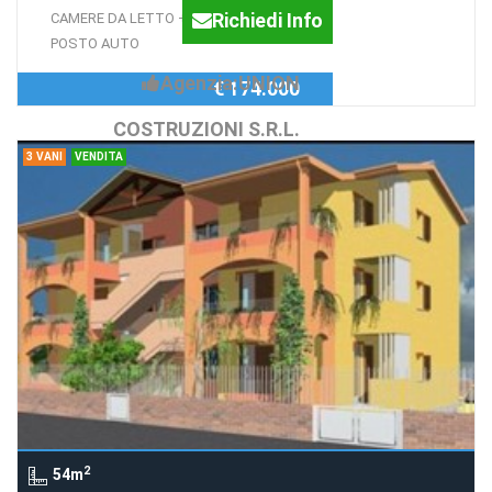
Richiedi Info
CAMERE DA LETTO + TAVERNETTA +
POSTO AUTO
Agenzia:UNION
€ 174.000
COSTRUZIONI S.R.L.
3 VANI
VENDITA
2
54m