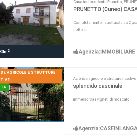
Casa indipendente Prunetto, PRUN
PRUNETTO (Cuneo) CASA
Completamente ristrutturata su 2 pia
notte. L...
Agenzia:IMMOBILIARE
2
80m
NDE AGRICOLE E STRUTTURE
Aziende agricole e strutture ricet
TTIVE
splendido cascinale
ITA
immerso tra i vigneti di moscato
Agenzia:CASEINLANG