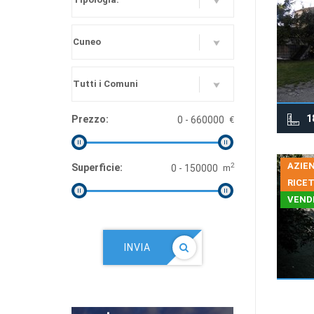
1
Prezzo:
€
AZIE
2
Superficie:
m
RICE
VEND
INVIA