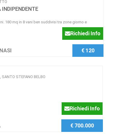
ETTO
 INDIPENDENTE
ni. 180 mq in 8 vani ben suddivisi tra zone giorno e
Richiedi Info
 NASI
€ 120
tive , SANTO STEFANO BELBO
Richiedi Info
A
€ 700.000