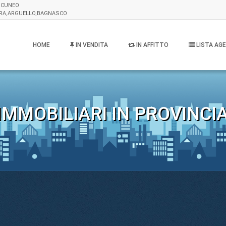
I CUNEO
ERA,ARGUELLO,BAGNASCO
HOME
IN VENDITA
IN AFFITTO
LISTA AGE
IMMOBILIARI IN PROVINCIA