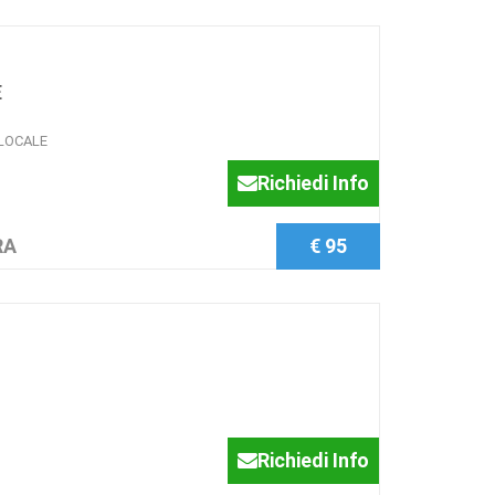
E
LOCALE
Richiedi Info
RA
€ 95
Richiedi Info