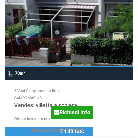
2
70m
3 Vani Campomarino lido,
CAMPOMARINO
Vendesi villetta a schiera
Richiedi Info
Ottimo investimento
Agenzia:SYSTEMA
€ 140.000