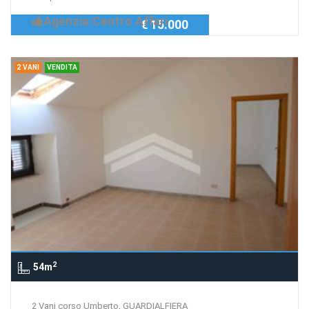
Agenzia:Centro Affari
€ 15.000
2 VANI
VENDITA
2
54m
2 Vani corso Umberto, GUARDIALFIERA