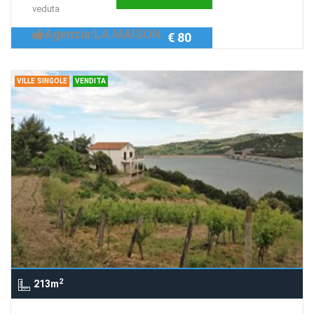
veduta
Agenzia:LA MAISON
€ 80
VILLE SINGOLE
VENDITA
2
213m