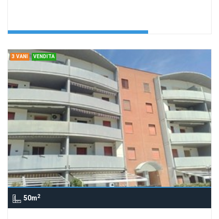
Villetta in via Vanoni al 1° piano
Agenzia:DA.MA.
€ 74.000
3 VANI
VENDITA
2
50m