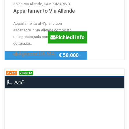
3 Vani via Allende, CAMPOMARINO
Appartamento Via Allende
Appartamento al 4°piano,con
ascensore in via Allende composto
Richiedi Info
da:ingresso,sala con angolo
cottura,ca...
Agenzia:DA.MA.
€ 58.000
2 VANI
VENDITA
2
70m
2 Vani strada statale 16, PETACCIATO
Appartamenti
Appartamentini A pochi metri dal mare
Richiedi Info
e a dieci minuti da Vasto e da Termoli