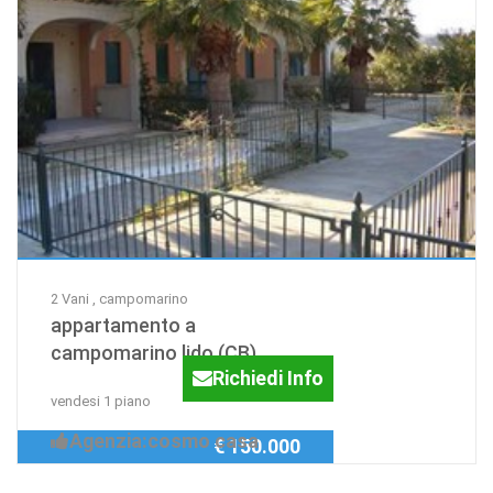
2 Vani , campomarino
appartamento a
campomarino lido (CB)
Richiedi Info
vendesi 1 piano
Agenzia:cosmo casa
€ 150.000