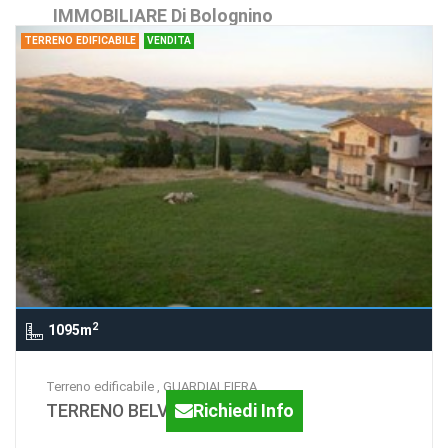
IMMOBILIARE Di Bolognino
TERRENO EDIFICABILE
VENDITA
Davide
2
1095m
Terreno edificabile , GUARDIALFIERA
TERRENO BELVEDERE
Richiedi Info