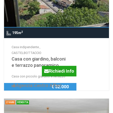
2
195m
Casa indipendente ,
CASTELBOTTACCIO
Casa con giardino, balconi
e terrazzo panoramico
Richiedi Info
Casa con piccolo giardino e terrazzo
Agenzia:Centro Affari
€ 32.000
2 VANI
VENDITA