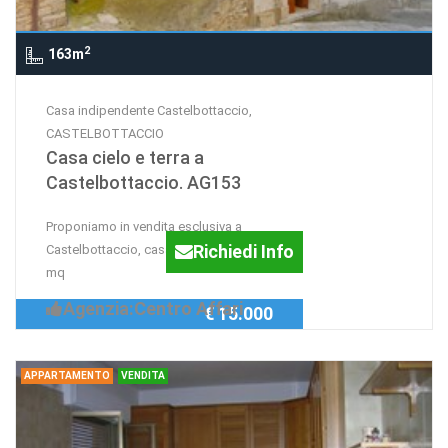
2
163m
Casa indipendente Castelbottaccio,
CASTELBOTTACCIO
Casa cielo e terra a
Castelbottaccio. AG153
Proponiamo in vendita esclusiva a
Richiedi Info
Castelbottaccio, casa cielo terra di 163
mq
Agenzia:Centro Affari
€ 15.000
APPARTAMENTO
VENDITA