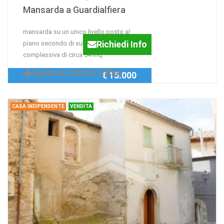
Mansarda a Guardialfiera
mansarda su un unico livello posto al
Richiedi Info
piano secondo di superficie
complessiva di circa 54 mq.
Agenzia:Centro Affari
€ 15.000
CASA INDIPENDENTE
VENDITA