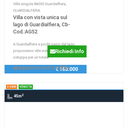
Ville singole 86030 Guardailfiera,
GUARDIALFIERA
Villa con vista unica sul
lago di Guardialfiera, Cb-
Cod.:AG52
A Guardialfiera a pochi passi dal lago,
Richiedi Info
proponiamo villa indipendente che si
sviluppa per un totale ...
Agenzia:Centro Affari
€ 180.000
2 VANI
VENDITA
2
45m
2 Vani , CAMPOMARINO
Villetta in via Vanoni
Richiedi Info