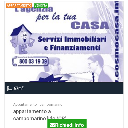
APPARTAMENTO
VENDITA
2
67m
Appartamento , campomarino
appartamento a
campomarino lido (CB)
Richiedi Info