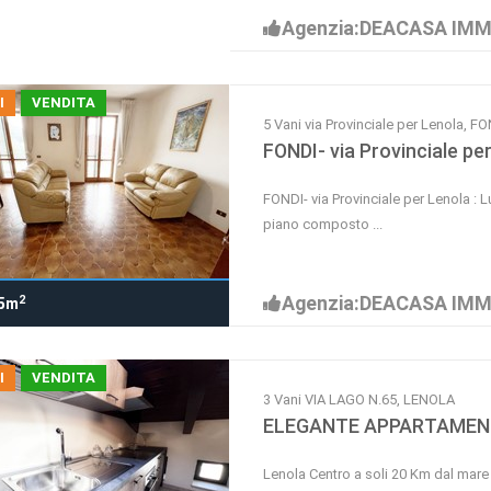
Agenzia:DEACASA IMM
I
VENDITA
5 Vani via Provinciale per Lenola, F
FONDI- via Provinciale p
FONDI- via Provinciale per Lenola 
piano composto ...
Agenzia:DEACASA IMM
2
5m
I
VENDITA
3 Vani VIA LAGO N.65, LENOLA
ELEGANTE APPARTAMENTO
Lenola Centro a soli 20 Km dal ma