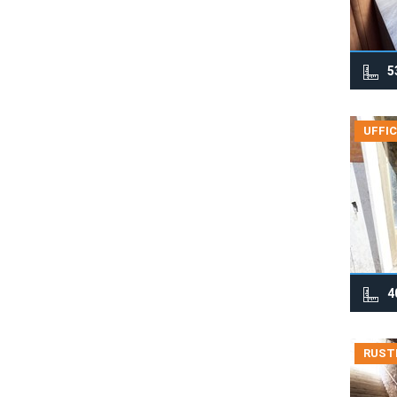
5
UFFIC
4
RUSTI