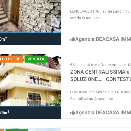
LENOLA-CENTRO : su via Lago n.13 
strada di mq 80 ci...
Agenzia:DEACASA IMM
2
0m
I ED OLTRE
VENDITA
6 Vani ed oltre via Don Morosini n.1
ZONA CENTRALISSIMA e B
SOLUZIONE...... CONTESTO
FONDI-via Don Morosini n.14 : a sol
Centralissimo Appartame...
Agenzia:DEACASA IMM
2
24m