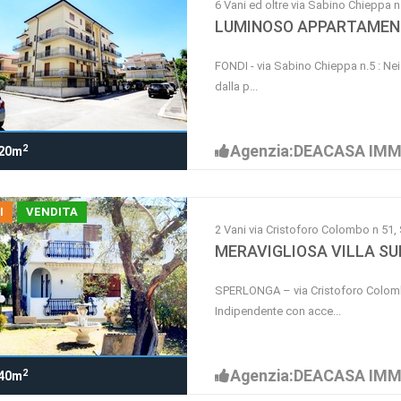
6 Vani ed oltre via Sabino Chieppa n
LUMINOSO APPARTAMENT
FONDI - via Sabino Chieppa n.5 : Nei 
dalla p...
Agenzia:DEACASA IMM
2
20m
I
VENDITA
2 Vani via Cristoforo Colombo n 5
MERAVIGLIOSA VILLA SU
SPERLONGA – via Cristoforo Colomb
Indipendente con acce...
Agenzia:DEACASA IMM
2
40m