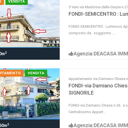
I
VENDITA
5 Vani via Madonna delle Grazie n.2
FONDI-SEMICENTRO : Lu
FONDI-SEMICENTRO : Luminoso Appa
composto da : soggiorno , ...
Agenzia:DEACASA IMM
2
0m
RTAMENTO
VENDITA
Appartamento via Damiano Chiesa n
FONDI-via Damiano Chies
SIGNORILE
FONDI-via Damiano Chiesa n.26 : a s
Centralissimo Appart...
Agenzia:DEACASA IMM
2
60m