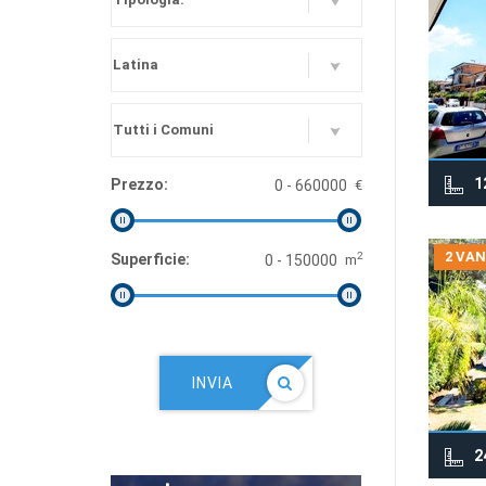
1
Prezzo:
€
2 VAN
2
Superficie:
m
INVIA
2