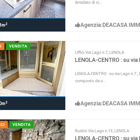
Arredato di ci...
Agenzia:DEACASA IMM
2
3m
I
VENDITA
Uffici Via Lago n.7, LENOLA
LENOLA-CENTRO : su via L
LENOLA-CENTRO : su via Lago n.7 , L
composto da u...
Agenzia:DEACASA IMM
2
0m
CI
VENDITA
Rustici Via Lago n.13, LENOLA
LENOLA-CENTRO : su via L