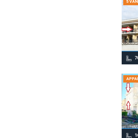
5 VAN
7
APPA
1