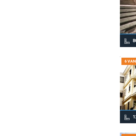
8
6 VAN
1