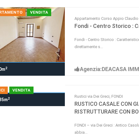
RTAMENTO
VENDITA
Appartamento Corso Appio Claudio 
Fondi - Centro Storico : 
Fondi - Centro Storico : Caratterist
direttamente s...
Agenzia:DEACASA IMM
2
0m
CI
VENDITA
Rustici via Dei Greci, FONDI
2
35m
RUSTICO CASALE CON GIAR
RISTRUTTURARE CON BON
FONDI – via Dei Greci : Antico Casolar
abbia...