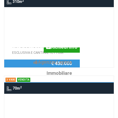
2
310m
Casa indipendente VIALE EUROPA,
91/93, FROSINONE
Indipendente Frosinone
DOPPIO APPARTAMENTO SU CASA
Richiedi Info
INDIPENDENTE CON CORTE
ESCLUSIVA E CANTINA/TETTOIA
Agenzia:Lepinia
€ 430.000
Immobiliare
3 VANI
VENDITA
2
70m
3 Vani Supino, SUPINO
Apartamento Supino