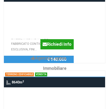
Casa indipendente via PIAGGE, 24,
SUPINO
Casa independente Supino
ABITAZIONE DI 120 MQ SU DUE
LIVELLI, FACENTE PARTE DI
Richiedi Info
FABBRICATO CONTIGUO, CON CORTE
ESCLUSIVA, FINI...
Agenzia:Lepinia
€ 140.000
Immobiliare
TERRENO EDIFICABILE
VENDITA
2
8640m
Terreno edificabile Illori, PATRICA
Terreno Patrica con
Progetto approv.