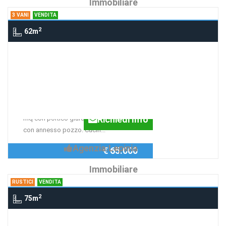
Immobiliare
3 VANI
VENDITA
2
62m
3 Vani via Farneto 94, SUPINO
APPARTAMENTO
INDIPENDENTE
Appartamento indipendente di circa 62
Richiedi Info
mq con portico giardino/corte privato
con annesso pozzo. Cucin...
Agenzia:Lepinia
€ 65.000
Immobiliare
RUSTICI
VENDITA
2
75m