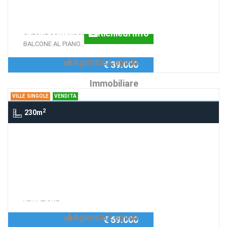
APPARTAMENTO INDIPENDENTE
RISTRUTTURATO DI CIRCA 40 MQ.
Richiedi Info
SALONE CON ANGOLO COTTURA E
BALCONE AL PIANO...
Agenzia:Lepinia
€ 39.000
Immobiliare
VILLE SINGOLE
VENDITA
2
230m
Ville singole VIA LA QUERCIA, SUPINO
Villetta Nuova Costruizione
TERRENO DI CIRCA 2.000 MQ CON
Richiedi Info
CONCESSIONE EDILIZIA PER UNA
ABITAZIONE
Agenzia:Lepinia
€ 69.000