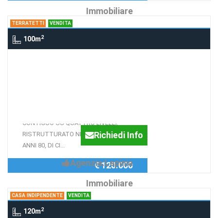
Immobiliare
TERRATETTI
VENDITA
2
100m
Terratetti Supino, SUPINO
SUPINO CIELO/TERRA
CENTRO STORICO
PALAZZETTO IN CASEGGIATO
CONTIGUO SU QUATTRO LIVELLI,
Richiedi Info
RISTRUTTURATO NELLA META' DEGLI
ANNI 80, DI CI...
Agenzia:Lepinia
€ 120.000
Immobiliare
CASA INDIPENDENTE
VENDITA
2
120m