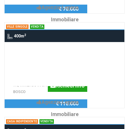
Agenzia:Lepinia
€ 70.000
Immobiliare
VILLE SINGOLE
VENDITA
2
400m
Ville singole Morolo, MOROLO
Villa da ultimare Morolo
SOLIDISSIMO CEMENTO ARMATO PER
TRE PIANI DA ULTIMARE, CIRCA 400
Richiedi Info
MQ IMMERSO IN UN BELLISSIMO
BOSCO
Agenzia:Lepinia
€ 110.000
Immobiliare
CASA INDIPENDENTE
VENDITA