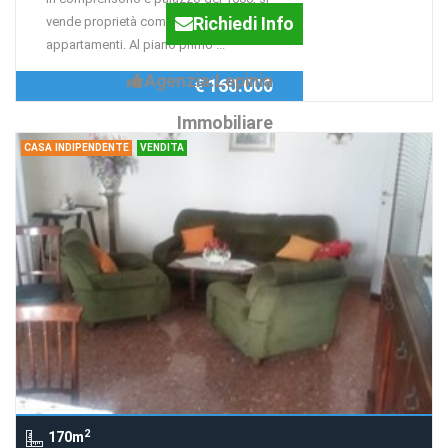
Richiedi Info
vende proprietà composta da due
appartamenti. Al piano primo ...
Agenzia:Lepinia
€ 160.000
Immobiliare
CASA INDIPENDENTE
VENDITA
2
170m