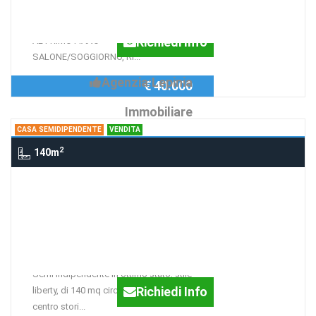
APPARTAMENTO DI 70 MQ CIRCA CON
CANTINA DI 15 MQ AL PIANO TERRA.
Richiedi Info
AL PRIMO PIANO
SALONE/SOGGIORNO, RI...
Agenzia:Lepinia
€ 40.000
Immobiliare
CASA SEMIDIPENDENTE
VENDITA
2
140m
Casa semidipendente dei Cremaschi,
12, PATRICA
Semi indipendente stile
liberty
Semi indipendente in ottimo stato, stile
Richiedi Info
liberty, di 140 mq circa, su due livelli, nel
centro stori...