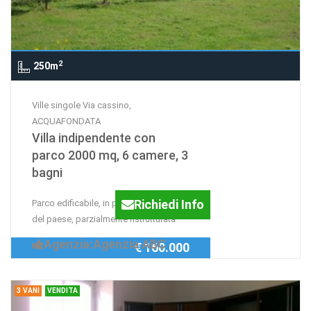
2
250m
Ville singole Via cassino,
ACQUAFONDATA
Villa indipendente con
parco 2000 mq, 6 camere, 3
bagni
Richiedi Info
Parco edificabile, in posizione centrale
del paese, parzialmente ristrutturata
Agenzia:Agenzia ABC
€ 160.000
3 VANI
VENDITA