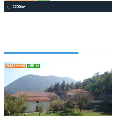
2
2200m
Terreno edificabile , ANAGNI
Terreno edificabile
Richiedi Info
Terreno con progetto
Agenzia:Carlo Zaccari
€ 450.000
VILLE SINGOLE
VENDITA