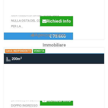
TERRENO PER 8640 MQ CATASTALI
CON RUDERI DI CIRCA 70 MQ, CON
Richiedi Info
NULLA OSTA DEL COMUNE DI PATRICA
PER LA...
Agenzia:Lepinia
€ 75.000
Immobiliare
CASA INDIPENDENTE
VENDITA
2
200m
Casa indipendente VIA RIVOLTA, 19,
SUPINO
Indipendente Supino
STRUTTURA INDIPENDENTE
Richiedi Info
(UNICUM) IN CENTRO STORICO.
DOPPIO INGRESSO