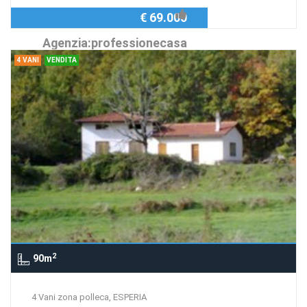
€ 69.000
Agenzia:professionecasa
4 VANI
VENDITA
2
90m
4 Vani zona polleca, ESPERIA