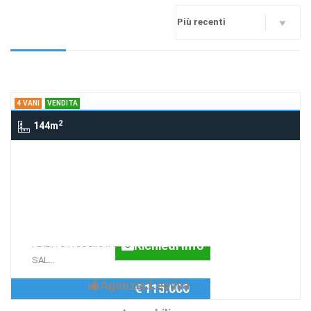
4 VANI
VENDITA
2
144m
4 Vani via LA MOLA 106, SUPINO
CASA INDIPENDENTE
VENDESI CASA INDIPENDENTE (MQ
110) CON QUATTRO VANI DI CUI UNO
Richiedi Info
ADIBITO A CUCINA ABITABILE, UNO A
SAL...
Agenzia:Lepinia
€ 115.000