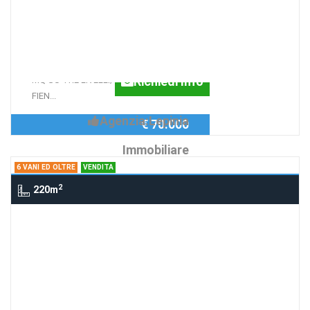
Rustici VIA ORTELLE, SUPINO, SUPINO
RUSTICO SUPINO
PROPRIETA' IMMOBILIARE COMPOSTA
DA: CASA INDIPENDENTE DI CIRCA 75
Richiedi Info
MQ SU TRE LIVELLI; STALLA CON
FIEN...
Agenzia:Lepinia
€ 70.000
Immobiliare
6 VANI ED OLTRE
VENDITA
2
220m
6 Vani ed oltre Supino, Vicolo Orione,
21, SUPINO
PROPRIETA' CENTRO
STORICO SUPINO
In comprensorio e palazzo del 1600, si