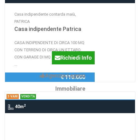
Casa indipendente contarda maiù,
PATRICA
Casa indipendente Patrica
CASA INDIPENDENTE DI CIRCA 100 MQ
CON TERRENO DI CIRCA UN ETTARO,
Richiedi Info
CON GARAGE DI MQ 35 C.A E CANTINA
...
Agenzia:Lepinia
€ 110.000
Immobiliare
3 VANI
VENDITA
2
40m
3 Vani via DEGLI ULIVI, 16, SUPINO
Appartamento Supino