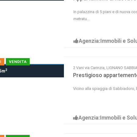
In palazzina di 5 piani e di nuova c
metratu...
Agenzia:Immobili e Solu
I
VENDITA
2 Vani via Carinzia, LIGNANO SABB
2
5m
Prestigioso appartemento
Vicino alla spiaggia di Sabbiadoro,
Agenzia:Immobili e Solu