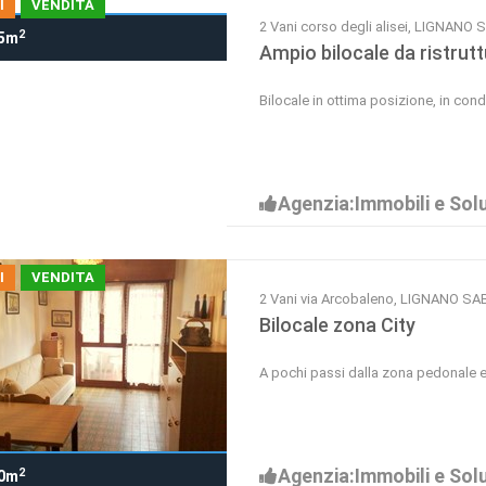
I
VENDITA
2 Vani corso degli alisei, LIGNAN
2
5m
Ampio bilocale da ristrut
Bilocale in ottima posizione, in con
Agenzia:Immobili e Solu
I
VENDITA
2 Vani via Arcobaleno, LIGNANO S
Bilocale zona City
A pochi passi dalla zona pedonale 
Agenzia:Immobili e Solu
2
0m