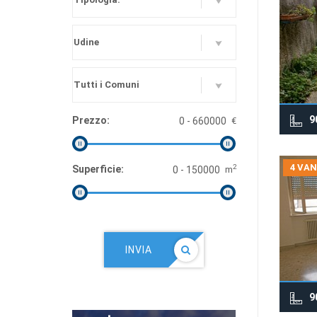
9
Prezzo:
€
4 VAN
2
Superficie:
m
INVIA
9