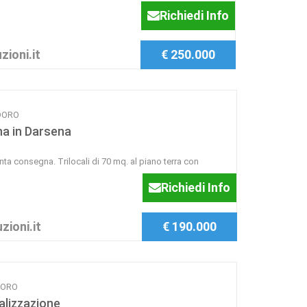
Richiedi Info
zioni.it
€ 250.000
ADORO
a in Darsena
ta consegna. Trilocali di 70 mq. al piano terra con
Richiedi Info
zioni.it
€ 190.000
DORO
alizzazione