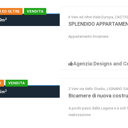
I ED OLTRE
VENDITA
6 Vani ed oltre Viale Europa, CAS
2
9m
SPLENDIDO APPARTAME
Appartamento tricamere
Agenzia:Designs and C
I
VENDITA
2 Vani via dello Stadio, LIGNANO 
2
5m
Bicamere di nuova costr
A pochi passi dalla Laguna e a soli
realizzazione