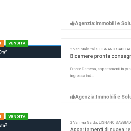
Agenzia:Immobili e Solu
I
VENDITA
2 Vani viale Italia, LIGNANO SABBI
2
0m
Bicamere pronta consegn
Fronte Darsena, appartamenti in pron
ingresso ind...
Agenzia:Immobili e Solu
I
VENDITA
2 Vani via Garda, LIGNANO SABBIA
2
8m
Appartamenti di nuova re