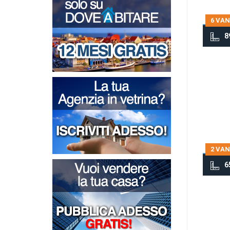
6 VAN
8
2 VAN
6