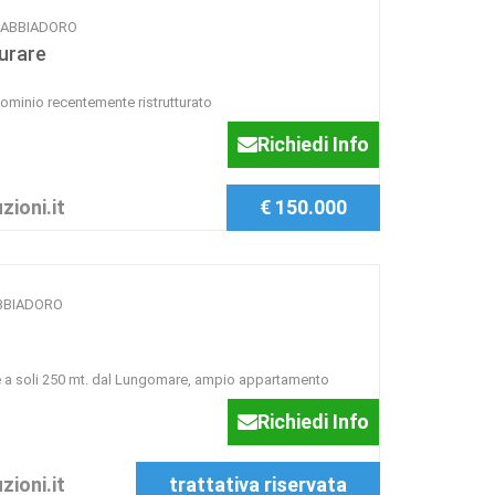
O SABBIADORO
turare
dominio recentemente ristrutturato
Richiedi Info
zioni.it
€ 150.000
ABBIADORO
e a soli 250 mt. dal Lungomare, ampio appartamento
Richiedi Info
zioni.it
trattativa riservata