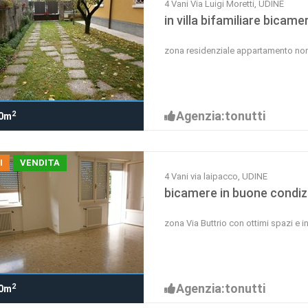
4 Vani Via Luigi Moretti, UDINE
in villa bifamiliare bicam
zona residenziale appartamento no
Agenzia:tonutti
2
0m
I
VENDITA
4 Vani via laipacco, UDINE
bicamere in buone condiz
zona Via Buttrio con ottimi spazi e i
Agenzia:tonutti
2
0m