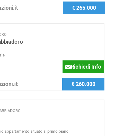
zioni.it
€ 265.000
DORO
Sabbiadoro
ale
Richiedi Info
zioni.it
€ 260.000
 SABBIADORO
pio appartamento situato al primo piano