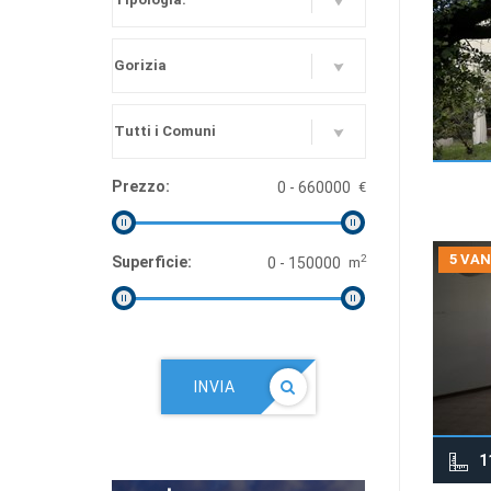
Prezzo:
€
5 VAN
2
Superficie:
m
INVIA
1