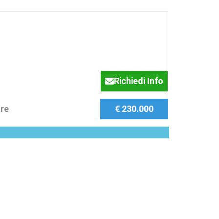
Richiedi Info
re
€ 230.000
I