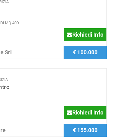
RIZIA
DI MQ 400
Richiedi Info
e Srl
€ 100.000
RIZIA
ntro
Richiedi Info
re
€ 155.000