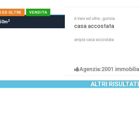
I ED OLTRE
VENDITA
6 Vani ed oltre , gorizia
2
50m
casa accostata
ampia casa accostata
Agenzia:2001 immobilia
ALTRI RISULTAT