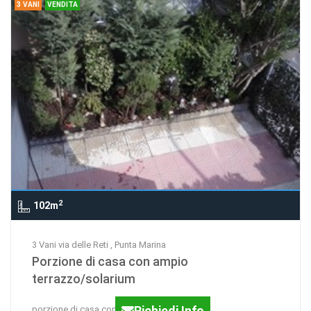
3 VANI
VENDITA
2
102m
3 Vani via delle Reti , Punta Marina
Porzione di casa con ampio
terrazzo/solarium
Richiedi Info
porzione di casa con ingresso