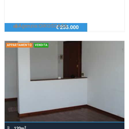
Richiedi Info
Ampio appartamento in zona vicino al
centro - San Biagio
Agenzia:OIKOSCASA
€ 235.000
APPARTAMENTO
VENDITA
2
120m