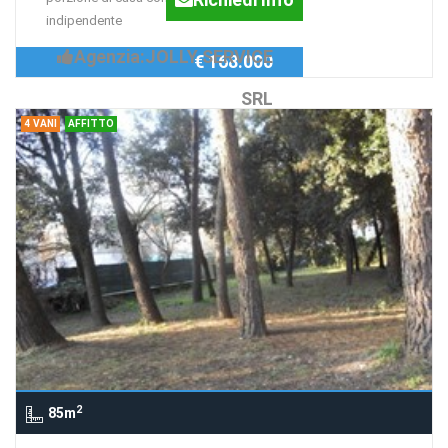
indipendente
Agenzia:JOLLY SERVICE
€ 168.000
SRL
4 VANI
AFFITTO
2
85m