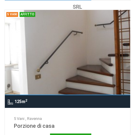
SRL
5 VANI
AFFITTO
2
125m
5 Vani , Ravenna
Porzione di casa