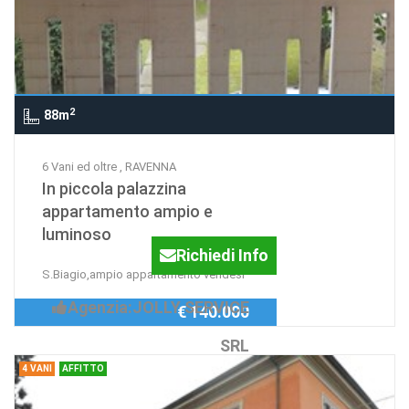
2
88m
6 Vani ed oltre , RAVENNA
In piccola palazzina
appartamento ampio e
luminoso
Richiedi Info
S.Biagio,ampio appartamento vendesi
Agenzia:JOLLY SERVICE
€ 140.000
SRL
4 VANI
AFFITTO