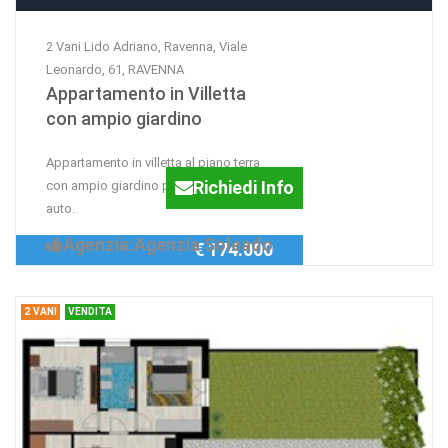
2 Vani Lido Adriano, Ravenna, Viale
Leonardo, 61, RAVENNA
Appartamento in Villetta
con ampio giardino
Appartamento in villetta al piano terra
Richiedi Info
con ampio giardino privato e posto
auto.
Agenzia:Agenzia Soleado
€ 174.000
2 VANI
VENDITA