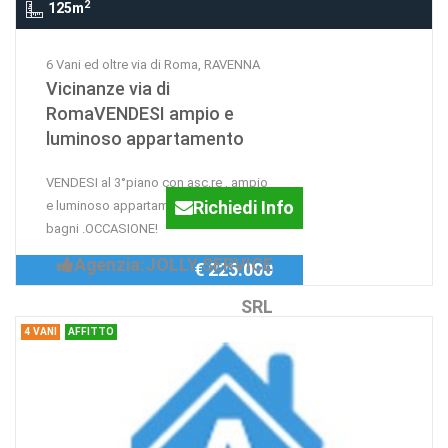
2
125m
6 Vani ed oltre via di Roma, RAVENNA
Vicinanze via di
RomaVENDESI ampio e
luminoso appartamento
VENDESI al 3°piano con asc.re , ampio
Richiedi Info
e luminoso appartamento con 3 letto ,2
bagni .OCCASIONE!
Agenzia:JOLLY SERVICE
€ 225.000
SRL
4 VANI
AFFITTO