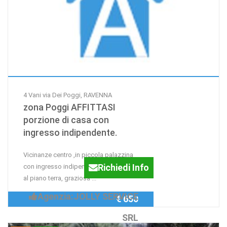
4 Vani via Dei Poggi, RAVENNA
zona Poggi AFFITTASI
porzione di casa con
ingresso indipendente.
Vicinanze centro ,in piccola palazzina
Richiedi Info
con ingresso indipendente,AFFITTASI
al piano terra, graziosa ...
Agenzia:JOLLY SERVICE
€ 650
SRL