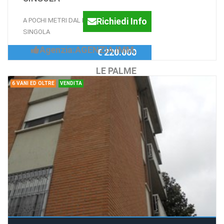
Richiedi Info
A POCHI METRI DAL MARE CASA
SINGOLA
Agenzia:AGENZIA IMM.
€ 220.000
LE PALME
6 VANI ED OLTRE
VENDITA