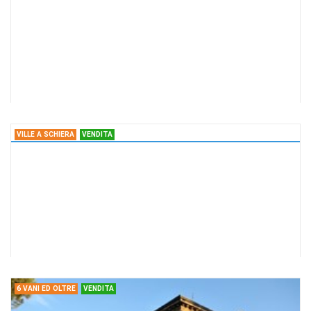
5 Vani , RAVENNA
PUNTA MARINA TERME
Richiedi Info
CASA DA RISTRUTTURARE AL MARE
Agenzia:STUDIO
€ 230.000
IMMOBILIARE MONDO
VILLE A SCHIERA
VENDITA
CASA
Ville a schiera , RAVENNA
VILLETTA A SCHIERA
Richiedi Info
Villetta a schiera - 2 camere da letto
Agenzia:STUDIO
€ 255.000
IMMOBILIARE MONDO
6 VANI ED OLTRE
VENDITA
CASA