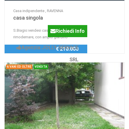
Casa indipendente , RAVENNA
casa singola
Richiedi Info
S.Biagio:vendesi casa singola da
rimodernare, con ampio giardino
Agenzia:JOLLY SERVICE
€ 210.000
SRL
6 VANI ED OLTRE
VENDITA