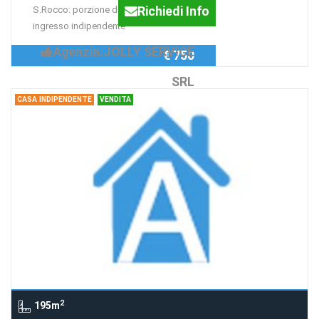
Richiedi Info
S.Rocco: porzione di casa con
ingresso indipendente
Agenzia:JOLLY SERVICE
€ 750
SRL
CASA INDIPENDENTE
VENDITA
2
195m