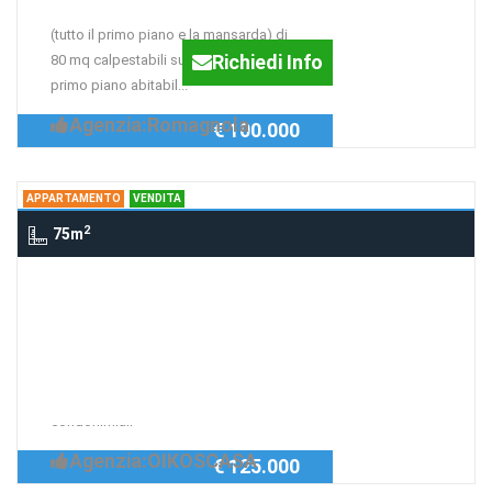
(tutto il primo piano e la mansarda) di
Richiedi Info
80 mq calpestabili su ogni livello. Il
primo piano abitabil...
Agenzia:Romagnola
€ 100.000
APPARTAMENTO
VENDITA
2
75m
Appartamento rubicone, RAVENNA
Appartamento
Appartamento in piccolo contesto
Richiedi Info
condomoniale con pochissime spese
condonimiali
Agenzia:OIKOSCASA
€ 125.000