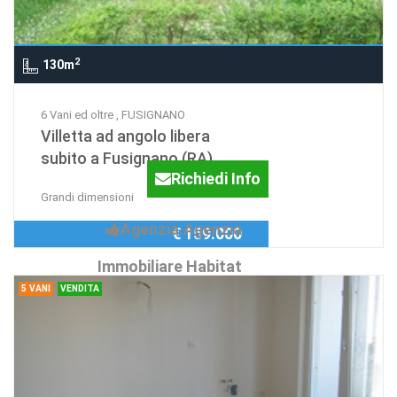
2
130m
6 Vani ed oltre , FUSIGNANO
Villetta ad angolo libera
subito a Fusignano (RA)
Richiedi Info
Grandi dimensioni
Agenzia:Agenzia
€ 159.000
Immobiliare Habitat
5 VANI
VENDITA