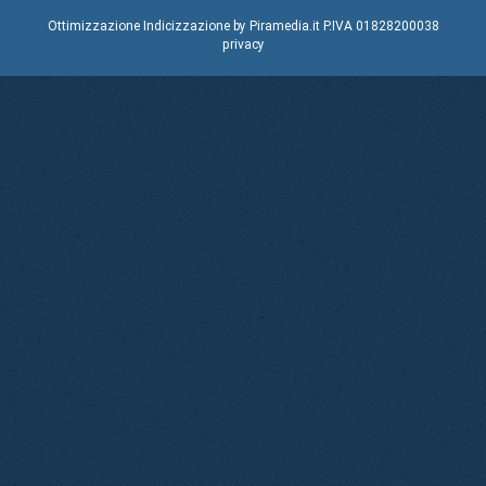
Ottimizzazione
Indicizzazione
by Piramedia.it
P.IVA 01828200038
privacy