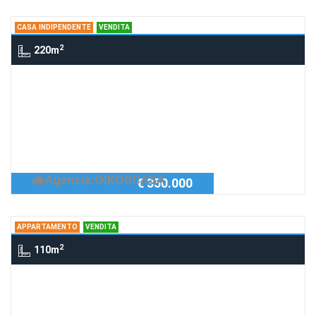
CASA INDIPENDENTE
VENDITA
2
220m
Casa indipendente via vitali, RAVENNA
Casa indipendente
Richiedi Info
Casa di ampia metratura nel cuore del
san biagio
Agenzia:OIKOSCASA
€ 350.000
APPARTAMENTO
VENDITA
2
110m
Appartamento via landoni, RAVENNA
Appartamento