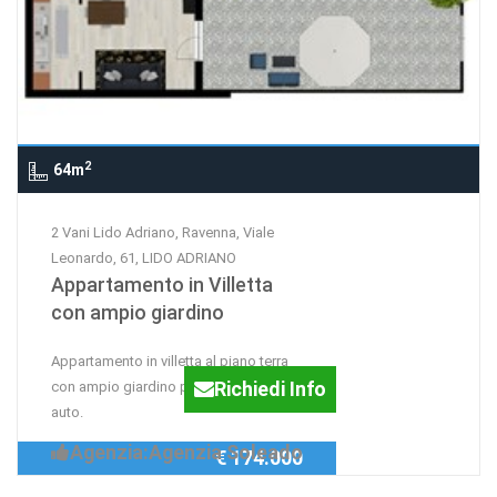
2
64m
2 Vani Lido Adriano, Ravenna, Viale
Leonardo, 61, LIDO ADRIANO
Appartamento in Villetta
con ampio giardino
Appartamento in villetta al piano terra
Richiedi Info
con ampio giardino privato e posto
auto.
Agenzia:Agenzia Soleado
€ 174.000