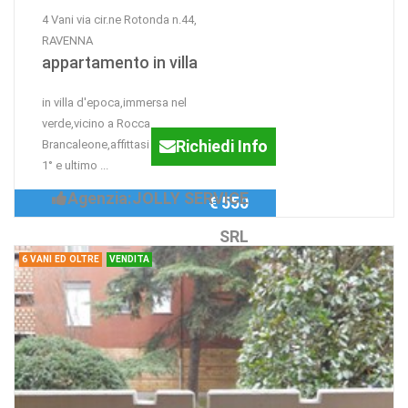
4 Vani via cir.ne Rotonda n.44,
RAVENNA
appartamento in villa
in villa d'epoca,immersa nel
verde,vicino a Rocca
Richiedi Info
Brancaleone,affittasi appartamento al
1° e ultimo ...
Agenzia:JOLLY SERVICE
€ 550
SRL
6 VANI ED OLTRE
VENDITA