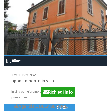
2
68m
4 Vani , RAVENNA
appartamento in villa
Richiedi Info
In villa con giardino,appartamento al
primo piano
Agenzia:JOLLY SERVICE
€ 500