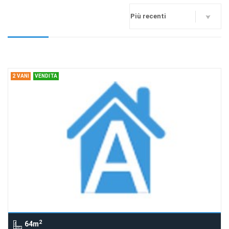
2 VANI
VENDITA
2
64m