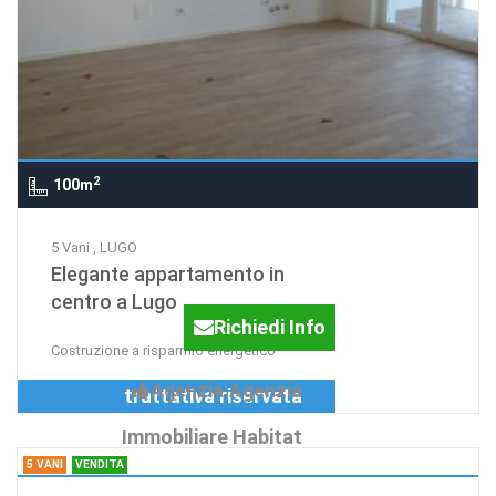
2
100m
5 Vani , LUGO
Elegante appartamento in
centro a Lugo
Richiedi Info
Costruzione a risparmio energetico
Agenzia:Agenzia
trattativa riservata
Immobiliare Habitat
5 VANI
VENDITA