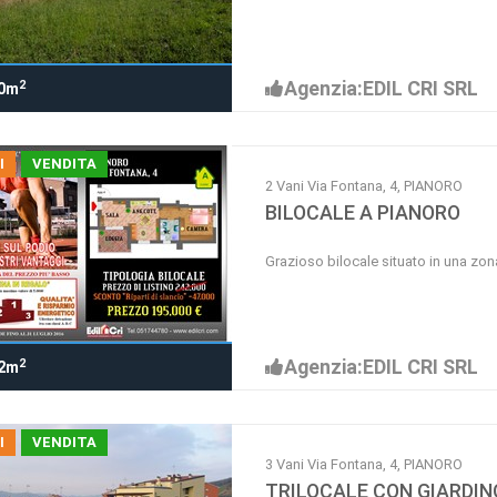
Agenzia:EDIL CRI SRL
2
0m
I
VENDITA
2 Vani Via Fontana, 4, PIANORO
BILOCALE A PIANORO
Grazioso bilocale situato in una zon
Agenzia:EDIL CRI SRL
2
2m
I
VENDITA
3 Vani Via Fontana, 4, PIANORO
TRILOCALE CON GIARDIN