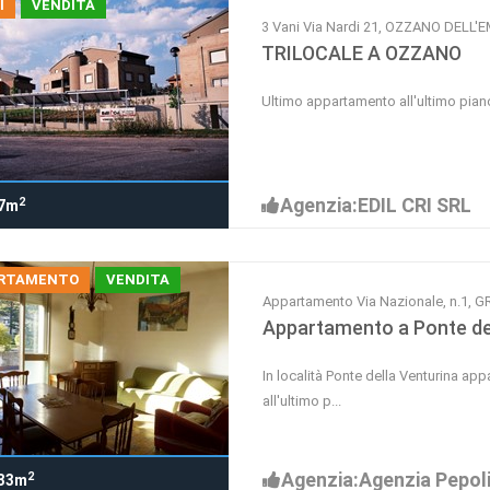
I
VENDITA
3 Vani Via Nardi 21, OZZANO DELL'E
TRILOCALE A OZZANO
Ultimo appartamento all'ultimo piano
Agenzia:EDIL CRI SRL
2
7m
RTAMENTO
VENDITA
Appartamento Via Nazionale, n.1,
Appartamento a Ponte del
In località Ponte della Venturina a
all'ultimo p...
Agenzia:Agenzia Pepol
2
33m