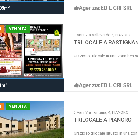
Agenzia:EDIL CRI SRL
2
08m
I
VENDITA
3 Vani Via Valleverde 2, PIANORO
TRILOCALE A RASTIGNA
Grazioso trilocale in una zona ben s
Agenzia:EDIL CRI SRL
2
1m
I
VENDITA
3 Vani Via Fontana, 4, PIANORO
TRILOCALE A PIANORO
Grazioso trilocale situato in una zon