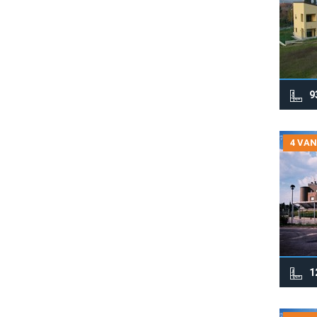
9
4 VAN
1