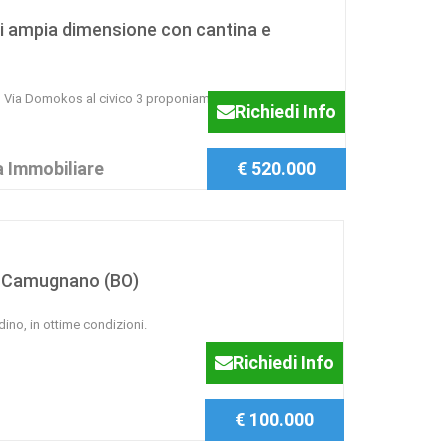
i ampia dimensione con cantina e
in Via Domokos al civico 3 proponiamo in vendita un
Richiedi Info
 Immobiliare
€ 520.000
a Camugnano (BO)
no, in ottime condizioni.
Richiedi Info
€ 100.000