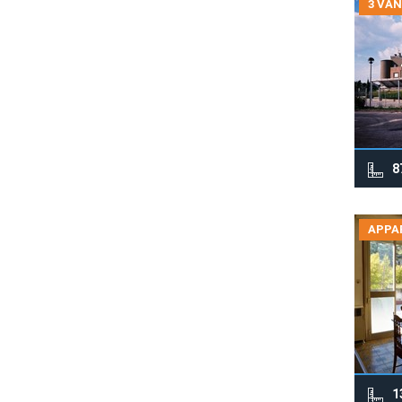
3 VAN
8
APPA
1