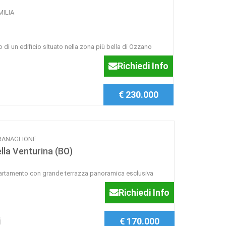
MILIA
 di un edificio situato nella zona più bella di Ozzano
Richiedi Info
€ 230.000
 GRANAGLIONE
la Venturina (BO)
ppartamento con grande terrazza panoramica esclusiva
Richiedi Info
i
€ 170.000