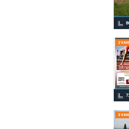
8
2 VAN
7
3 VAN