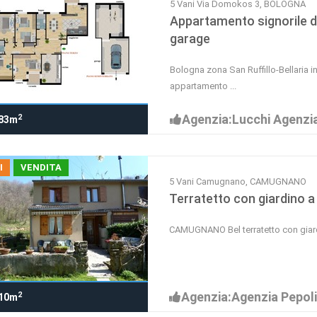
5 Vani Via Domokos 3, BOLOGNA
Appartamento signorile d
garage
Bologna zona San Ruffillo-Bellaria 
appartamento ...
Agenzia:Lucchi Agenzia
2
83m
I
VENDITA
5 Vani Camugnano, CAMUGNANO
Terratetto con giardino 
CAMUGNANO Bel terratetto con giardi
Agenzia:Agenzia Pepoli
2
10m