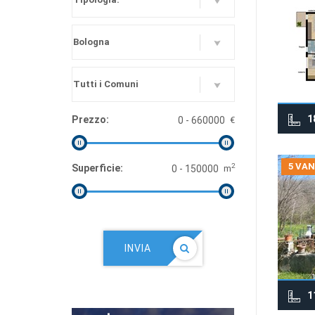
1
Prezzo:
€
5 VAN
2
Superficie:
m
INVIA
1