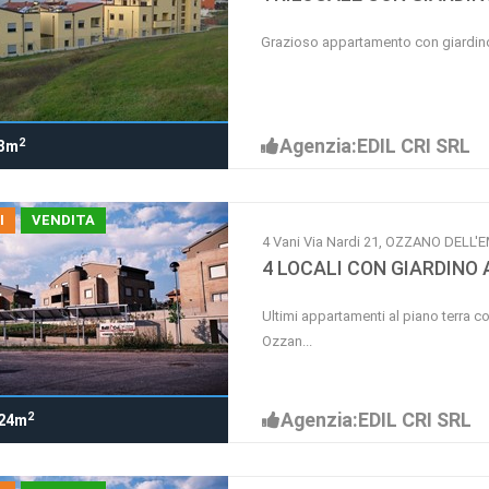
Grazioso appartamento con giardino 
Agenzia:EDIL CRI SRL
2
3m
I
VENDITA
4 Vani Via Nardi 21, OZZANO DELL'E
4 LOCALI CON GIARDINO
Ultimi appartamenti al piano terra con
Ozzan...
Agenzia:EDIL CRI SRL
2
24m