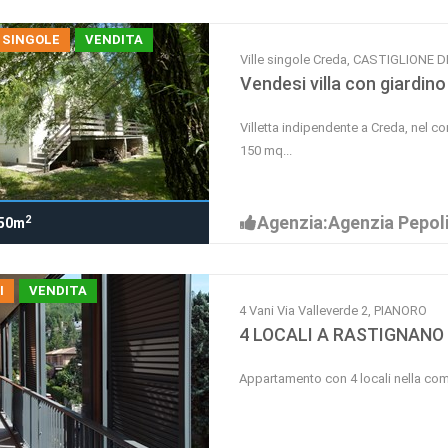
 SINGOLE
VENDITA
Ville singole Creda, CASTIGLIONE D
Vendesi villa con giardino
Villetta indipendente a Creda, nel co
150 mq...
Agenzia:Agenzia Pepol
2
50m
I
VENDITA
4 Vani Via Valleverde 2, PIANORO
4 LOCALI A RASTIGNANO
Appartamento con 4 locali nella co