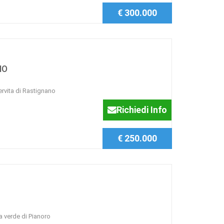
€ 300.000
NO
ervita di Rastignano
Richiedi Info
€ 250.000
a verde di Pianoro