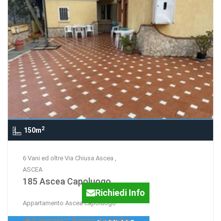
2
150m
6 Vani ed oltre Via Chiusa Ascea ,
ASCEA
185 Ascea Capoluogo
Richiedi Info
Appartamento Ascea capoluogo
Agenzia:Cilento Arcadia