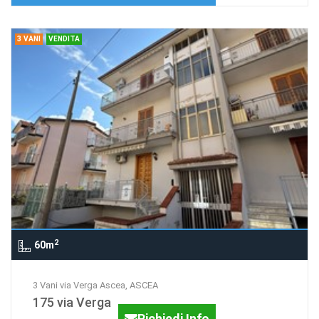
3 VANI
VENDITA
2
60m
3 Vani via Verga Ascea, ASCEA
175 via Verga
Richiedi Info