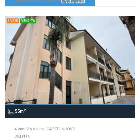
€ 185.000
4 VANI
VENDITA
2
55m
4 Vani Via Velina , CASTELNUOVO
CILENTO