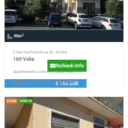
2
90m
3 Vani Via Porta Rosa 29 , ASCEA
169 Velia
Richiedi Info
Appartamento posto in località Velia
Agenzia:Cilento Arcadia
€ 169.000
2 VANI
VENDITA