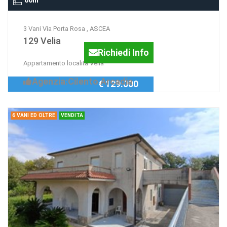
60m
3 Vani Via Porta Rosa , ASCEA
129 Velia
Richiedi Info
Appartamento località Velia
Agenzia:Cilento Arcadia
€ 129.000
6 VANI ED OLTRE
VENDITA