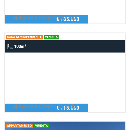
Richiedi Info
mansarda Ascea 1065
Agenzia:Cilento Arcadia
€ 105.000
CASA SEMIDIPENDENTE
VENDITA
2
100m
Casa semidipendente Via Chiusa,
Ascea SA, Italia, ASCEA
villetta Ascea cap. 115
Richiedi Info
villetta semi indipendente Ascea cap.
115
Agenzia:Cilento Arcadia
€ 115.000
APPARTAMENTO
VENDITA