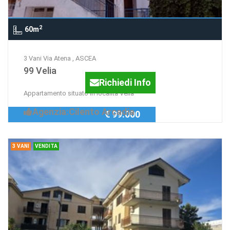
2
60m
3 Vani Via Atena , ASCEA
99 Velia
Richiedi Info
Appartamento situato in località Velia
Agenzia:Cilento Arcadia
€ 99.000
3 VANI
VENDITA