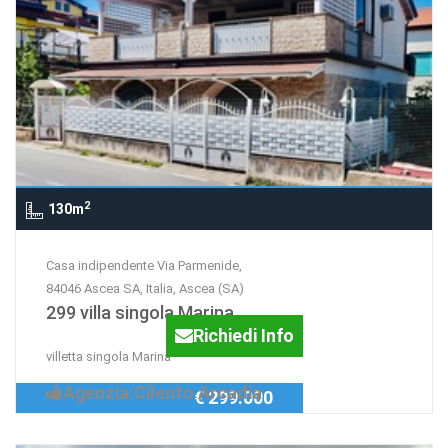
2
130m
Casa indipendente Via Parmenide,
84046 Ascea SA, Italia, Ascea (SA)
299 villa singola Marina
Richiedi Info
villetta singola Marina
Agenzia:Cilento Arcadia
€ 299.000