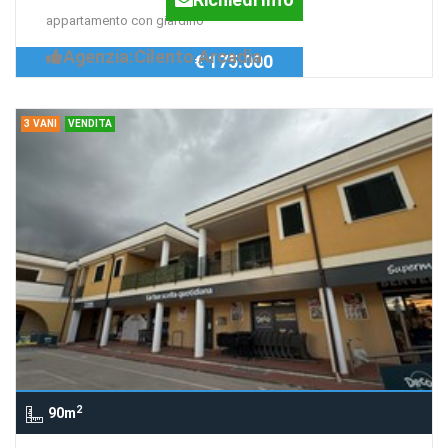
appartamento con giardino
Agenzia:Cilento Arcadia
€ 175.000
3 VANI
VENDITA
2
90m