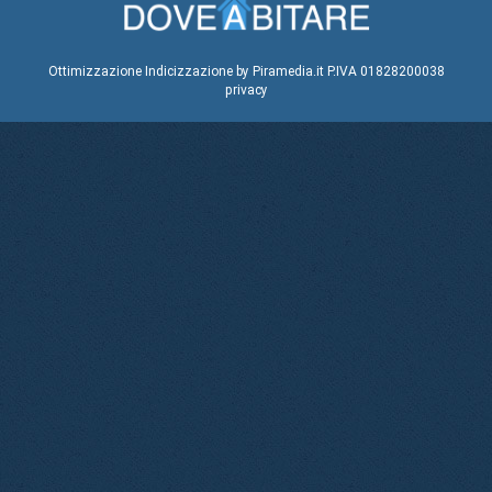
Ottimizzazione
Indicizzazione
by Piramedia.it
P.IVA 01828200038
privacy