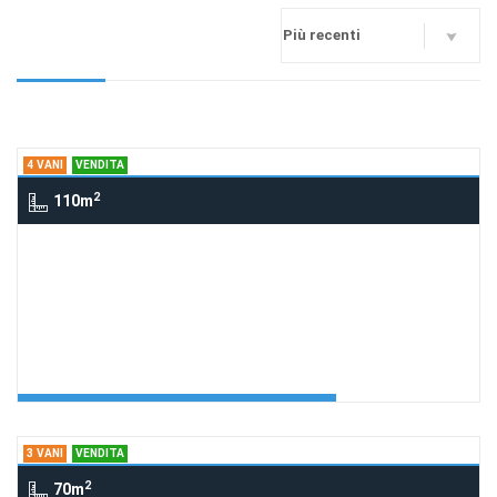
4 VANI
VENDITA
2
110m
4 Vani via Maiuri, ASCEA
259 app. Marina
Richiedi Info
Appartamento Marina 259
Agenzia:Cilento Arcadia
€ 259.000
3 VANI
VENDITA
2
70m