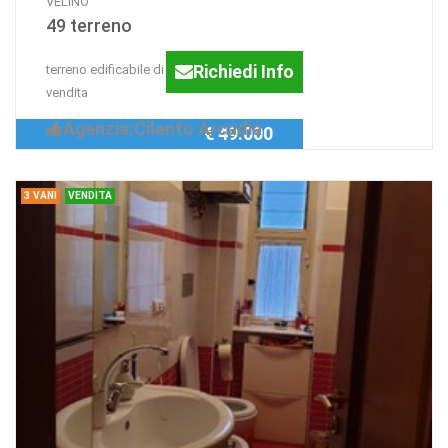
VELINO
49 terreno
Richiedi Info
terreno edificabile di 8000 mq in
vendita
Agenzia:Cilento Arcadia
€ 49.000
3 VANI
VENDITA