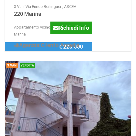
3 Vani Via Enrico Berlinguer , ASCEA
220 Marina
Richiedi Info
Appartamento vicino al mare Ascea
Marina
Agenzia:Cilento Arcadia
€ 220.000
3 VANI
VENDITA