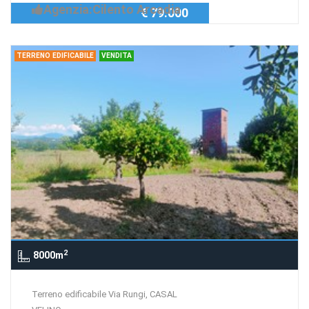
Agenzia:Cilento Arcadia
€ 79.000
TERRENO EDIFICABILE
VENDITA
2
8000m
Terreno edificabile Via Rungi, CASAL