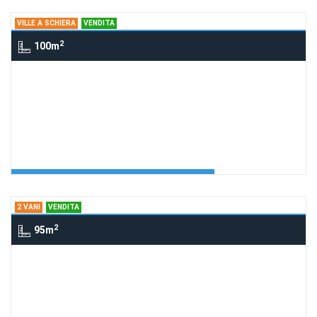
VILLE A SCHIERA
VENDITA
2
100m
Ville a schiera via Olivella, CENTOLA
villetta in parco Olivella
Richiedi Info
Villetta in parco
Agenzia:Cilento Arcadia
€ 250.000
2 VANI
VENDITA
2
95m
2 Vani Via Chiusa, Ascea SA, Italia,
ASCEA
mansarda Ascea cap. 105