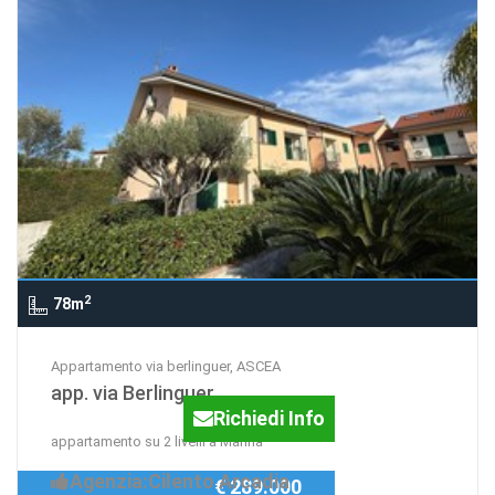
2
78m
Appartamento via berlinguer, ASCEA
app. via Berlinguer
Richiedi Info
appartamento su 2 livelli a Marina
Agenzia:Cilento Arcadia
€ 289.000