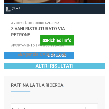
2
75m
3 Vani via lucio petrone, SALERNO
3 VANI RISTRUTURATO VIA
PETRONE
Richiedi Info
APPARTAMENTO 3 VANI CON 2 BAGNI
Agenzia:CASE & CASE
€ 245.000
IMMOBILIARE
ALTRI RISULTATI
RAFFINA LA TUA RICERCA
.