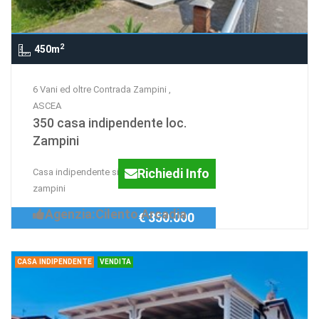
2
450m
6 Vani ed oltre Contrada Zampini ,
ASCEA
350 casa indipendente loc.
Zampini
Richiedi Info
Casa indipendente situata a contrada
zampini
Agenzia:Cilento Arcadia
€ 350.000
CASA INDIPENDENTE
VENDITA