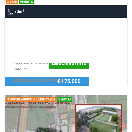
3 VANI
VENDITA
2
70m
3 Vani Via G. Carducci, Via Giosuè
Carducci, 80026 Casoria NA, Italia
Appartamento a Casoria,
via G. Carducci
Richiedi Info
Appartamento a Casoria , via G.
Carducci
Agenzia:CasaPoint
€ 175.000
TERRENI AGRICOLI E EDIFICABILI
VENDITA