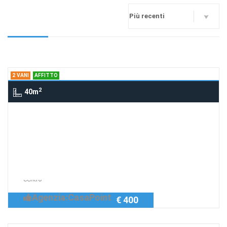
2 VANI
AFFITTO
2
40m
2 Vani , AFRAGOLA
Mini appartamento
Afragola centro
Richiedi Info
Mini appartamento arredato Afragola
centro
Agenzia:CasaPoint
€ 400