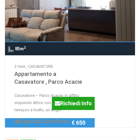
2
85m
3 Vani , CASAVATORE
Appartamento a
Casavatore , Parco Acacie
Casavatore – Parco Acacie: in affitto
Richiedi Info
stupendo Attico con un bellissimo
terrazzo a livello, un angol...
Agenzia:CasaPoint
€ 650