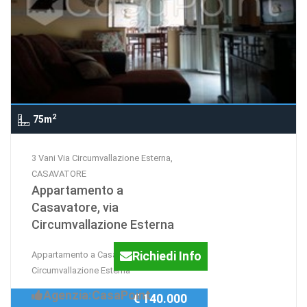
2
75m
3 Vani Via Circumvallazione Esterna,
CASAVATORE
Appartamento a
Casavatore, via
Circumvallazione Esterna
Richiedi Info
Appartamento a Casavatore, via
Circumvallazione Esterna
Agenzia:CasaPoint
€ 140.000