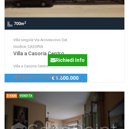
2
700m
Ville singole Via Arcivescovo Del
Giudice, CASORIA
Villa a Casoria Centro
Richiedi Info
Villa a Casoria Centro
Agenzia:CasaPoint
€ 1.600.000
3 VANI
VENDITA