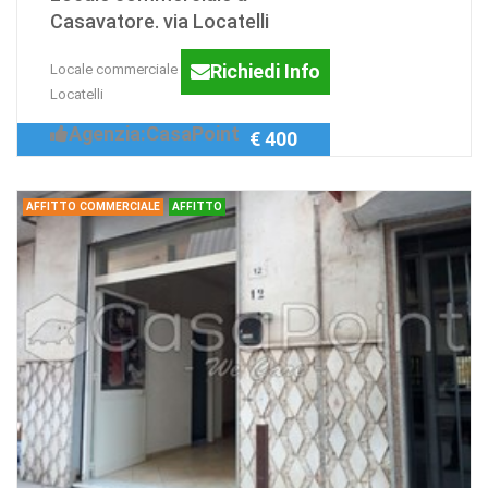
Casavatore. via Locatelli
Richiedi Info
Locale commerciale a Casavatore. via
Locatelli
Agenzia:CasaPoint
€ 400
AFFITTO COMMERCIALE
AFFITTO