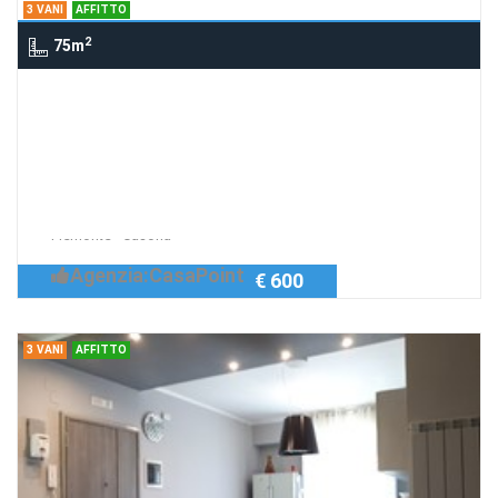
3 VANI
AFFITTO
2
75m
3 Vani via Principe di Piemonte 54, (NA),
CASORIA
Trilocale in Affitto Casoria
Richiedi Info
Trilocale in Affitto via Principe di
Piemonte - Casoria
Agenzia:CasaPoint
€ 600
3 VANI
AFFITTO