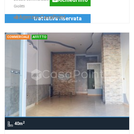
Giolitti
Agenzia:CasaPoint
trattativa riservata
COMMERCIALE
AFFITTO
2
40m