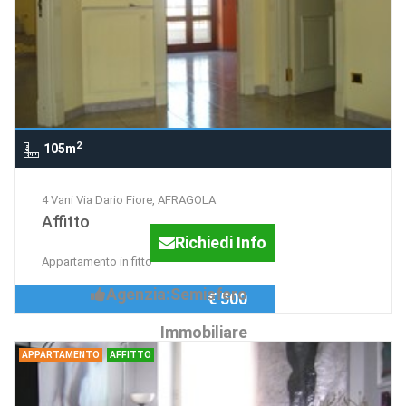
2
105m
4 Vani Via Dario Fiore, AFRAGOLA
Affitto
Richiedi Info
Appartamento in fitto
Agenzia:Semisfero
€ 500
Immobiliare
APPARTAMENTO
AFFITTO