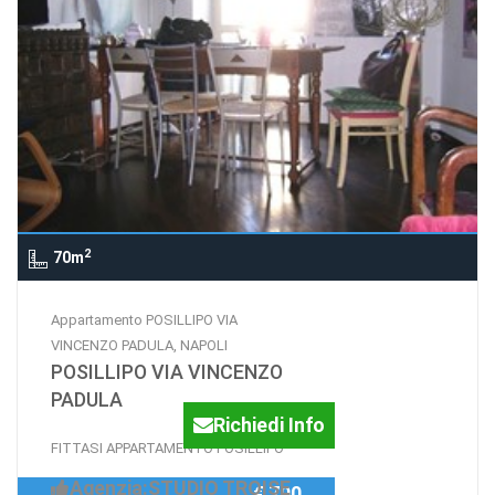
2
70m
Appartamento POSILLIPO VIA
VINCENZO PADULA, NAPOLI
POSILLIPO VIA VINCENZO
PADULA
Richiedi Info
FITTASI APPARTAMENTO POSILLIPO
Agenzia:STUDIO TROISE
€ 700