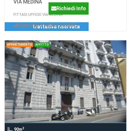
VIA MEDINA
Richiedi Info
FITTASI UFFICIO VIA MEDINA
Agenzia:STUDIO TROISE
trattativa riservata
APPARTAMENTO
AFFITTO
2
90m