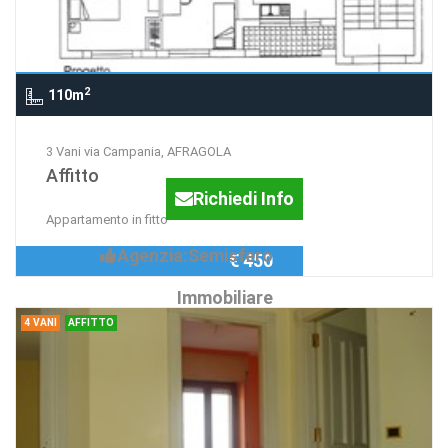
2
110m
3 Vani via Campania, AFRAGOLA
Affitto
Richiedi Info
Appartamento in fitto
Agenzia:Semisfero
€ 450
Immobiliare
4 VANI
AFFITTO