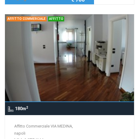
AFFITTO COMMERCIALE
AFFITTO
2
180m
Affitto Commerciale VIA MEDINA,
napoli