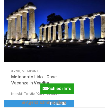
D&D Sas
3 Vani , METAPONTO
Metaponto Lido - Case
Vacanze in Vendita
Richiedi Info
Immobili Turistici “Case Vacanze”,
Agenzia:Immobiliare
€ 45.000