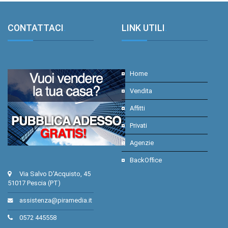
CONTATTACI
.
LINK UTILI
.
Home
Vendita
Affitti
Privati
Agenzie
BackOffice
Via Salvo D'Acquisto, 45
51017 Pescia (PT)
assistenza@piramedia.it
0572 445558