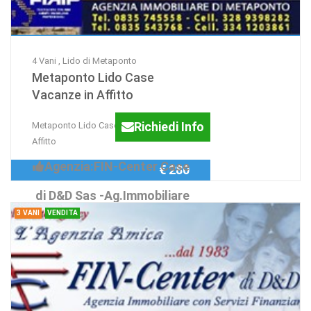
4 Vani , Lido di Metaponto
Metaponto Lido Case
Vacanze in Affitto
Richiedi Info
Metaponto Lido Case Vacanze in
Affitto
Agenzia:FIN-Center Case
€ 280
di D&D Sas -Ag.Immobiliare
3 VANI
VENDITA
...dal