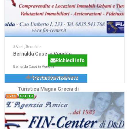
3 Vani , Bernalda
Bernalda Case in Vendita
Richiedi Info
Bernalda Case in Vendita
Agenzia:Immobiliare
trattativa riservata
Turistica Magna Grecia di
3 VANI
AFFITTO
D&D Sas