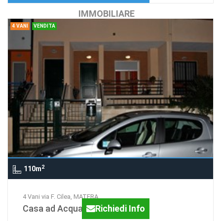
IMMOBILIARE
4 VANI
VENDITA
2
110m
4 Vani via F. Cilea, MATERA
Casa ad Acquarium
Richiedi Info