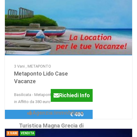
3 Vani , METAPONTO
Metaponto Lido Case
Vacanze
Richiedi Info
Basilicata - Metaponto Case Vacanze
in Affitto da 380 euro
Agenzia:Immobiliare
€ 400
Turistica Magna Grecia di
3 VANI
VENDITA