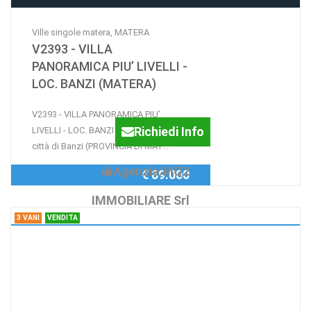
Ville singole matera, MATERA
V2393 - VILLA
PANORAMICA PIU’ LIVELLI -
LOC. BANZI (MATERA)
V2393 - VILLA PANORAMICA PIU’
Richiedi Info
LIVELLI - LOC. BANZI (MATERA) Nella
città di Banzi (PROVINCIA DI MAT...
Agenzia:MQ2
€ 89.000
IMMOBILIARE Srl
3 VANI
VENDITA
3 Vani , Bernalda
Bernalda Case in Vendita
Richiedi Info
Bernalda Case in Vendita