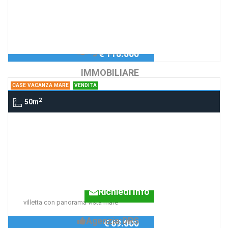
Richiedi Info
VILLAGGIO TURISTICO RESIDENZIALE
SUL MARE
Agenzia:DRS
€ 110.000
IMMOBILIARE
CASE VACANZA MARE
VENDITA
2
50m
Case Vacanza Mare montegiordano
marina, montegiordano marina
VILLETTA 3 VANI -
RESIDENCE "TERRAZZA
SULLO JONIO
Richiedi Info
villetta con panorama vista mare
Agenzia:DRS
€ 69.000