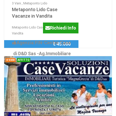
3 Vani , Metaponto Lido
Metaponto Lido Case
Vacanze in Vandita
Richiedi Info
Metaponto Lido Case Vacanze in
Vandita
Agenzia:FIN-Center Case
€ 45.000
di D&D Sas -Ag.Immobiliare
4 VANI
AFFITTO
...dal