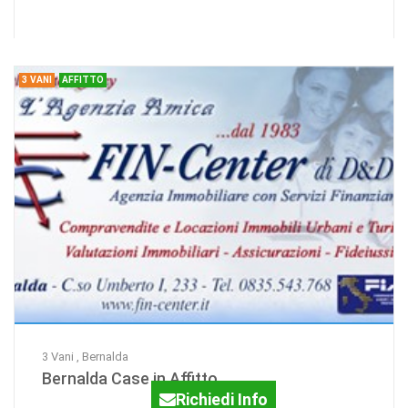
Agenzia:FIN-Center Case
trattativa riservata
di D&D Sas -Ag.Immobiliare
3 VANI
AFFITTO
...dal
3 Vani , Bernalda
Bernalda Case in Affitto
Richiedi Info