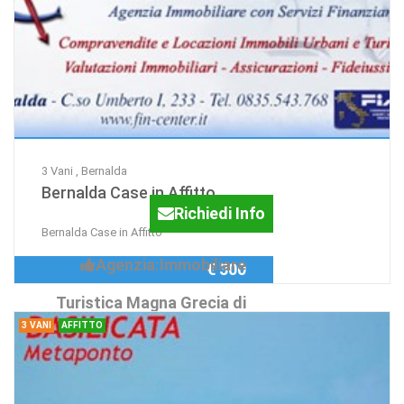
3 Vani , Bernalda
Bernalda Case in Affitto
Richiedi Info
Bernalda Case in Affitto
Agenzia:Immobiliare
€ 300
Turistica Magna Grecia di
3 VANI
AFFITTO
D&D Sas