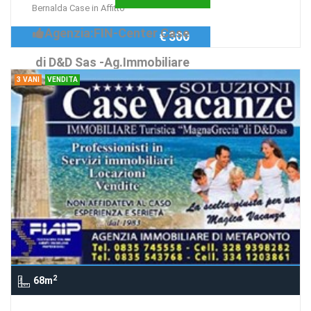
Bernalda Case in Affitto
Agenzia:FIN-Center Case
€ 300
di D&D Sas -Ag.Immobiliare
3 VANI
VENDITA
...dal
2
68m