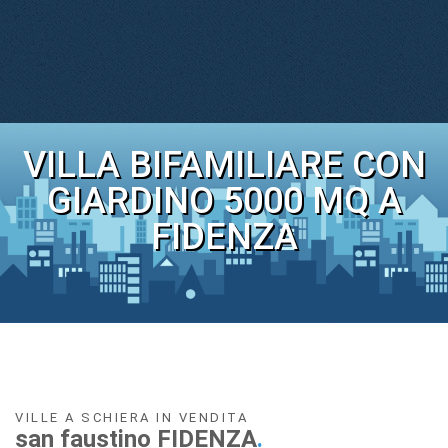
VILLA BIFAMILIARE CON
GIARDINO 5000 MQ A
FIDENZA
VILLE A SCHIERA IN VENDITA
san faustino FIDENZA
.