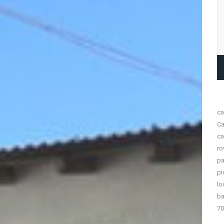
ca
Ca
ca
ro
pa
pi
lo
ba
70