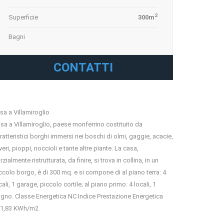
2
Superficie
300m
Bagni
CONTATTI
sa a Villamiroglio
sa a Villamiroglio, paese monferrino costituito da
ratteristici borghi immersi nei boschi di olmi, gaggie, acacie,
veri, pioppi, noccioli e tante altre piante. La casa,
rzialmente ristrutturata, da finire, si trova in collina, in un
ccolo borgo, è di 300 mq. e si compone di al piano terra: 4
cali, 1 garage, piccolo cortile; al piano primo: 4 locali, 1
gno. Classe Energetica NC Indice Prestazione Energetica
1,83 KWh/m2