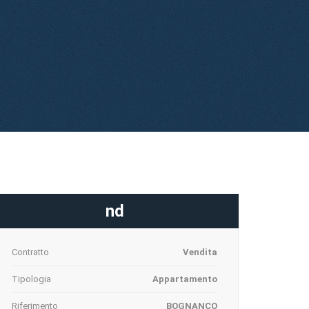
nd
Contratto
Vendita
Tipologia
Appartamento
Riferimento
BOGNANCO