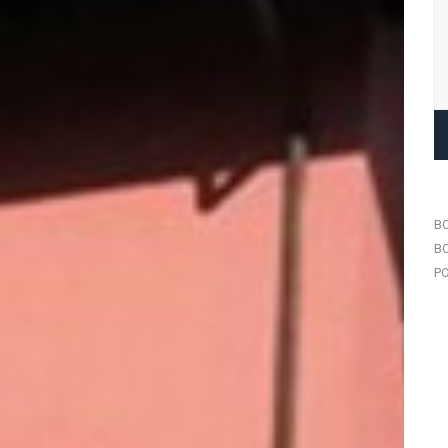
B
B
P