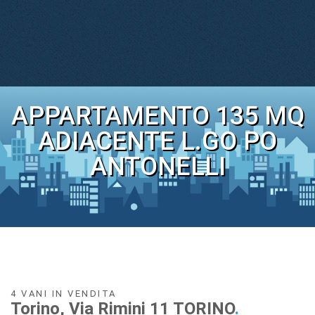
APPARTAMENTO 135 MQ
ADIACENTE L.GO PO
ANTONELLI
4 VANI IN VENDITA
Torino, Via Rimini 11 TORINO
.