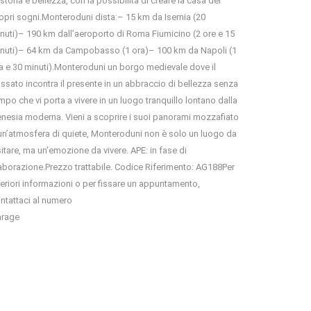
 storia e bellezza, con la possibilità di creare la casa dei
opri sogni.Monteroduni dista:– 15 km da Isernia (20
nuti)– 190 km dall’aeroporto di Roma Fiumicino (2 ore e 15
nuti)– 64 km da Campobasso (1 ora)– 100 km da Napoli (1
a e 30 minuti).Monteroduni un borgo medievale dove il
ssato incontra il presente in un abbraccio di bellezza senza
mpo che vi porta a vivere in un luogo tranquillo lontano dalla
enesia moderna. Vieni a scoprire i suoi panorami mozzafiato
un’atmosfera di quiete, Monteroduni non è solo un luogo da
sitare, ma un’emozione da vivere. APE: in fase di
aborazione.Prezzo trattabile. Codice Riferimento: AG188Per
teriori informazioni o per fissare un appuntamento,
ntattaci al numero
rage