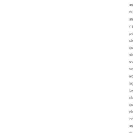
un
du
un
vi
pe
st
co
si
re
so
ag
le
lo
el
co
el
in
un