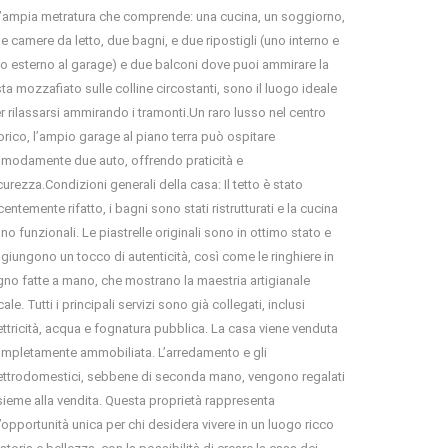
’ampia metratura che comprende: una cucina, un soggiorno,
e camere da letto, due bagni, e due ripostigli (uno interno e
o esterno al garage) e due balconi dove puoi ammirare la
sta mozzafiato sulle colline circostanti, sono il luogo ideale
r rilassarsi ammirando i tramonti.Un raro lusso nel centro
orico, l’ampio garage al piano terra può ospitare
modamente due auto, offrendo praticità e
curezza.Condizioni generali della casa: Il tetto è stato
centemente rifatto, i bagni sono stati ristrutturati e la cucina
no funzionali. Le piastrelle originali sono in ottimo stato e
giungono un tocco di autenticità, così come le ringhiere in
gno fatte a mano, che mostrano la maestria artigianale
cale. Tutti i principali servizi sono già collegati, inclusi
ettricità, acqua e fognatura pubblica. La casa viene venduta
mpletamente ammobiliata. L’arredamento e gli
ettrodomestici, sebbene di seconda mano, vengono regalati
sieme alla vendita. Questa proprietà rappresenta
’opportunità unica per chi desidera vivere in un luogo ricco