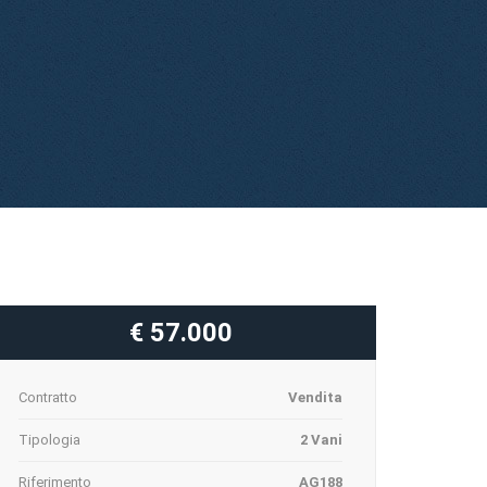
€ 57.000
Contratto
Vendita
Tipologia
2 Vani
Riferimento
AG188