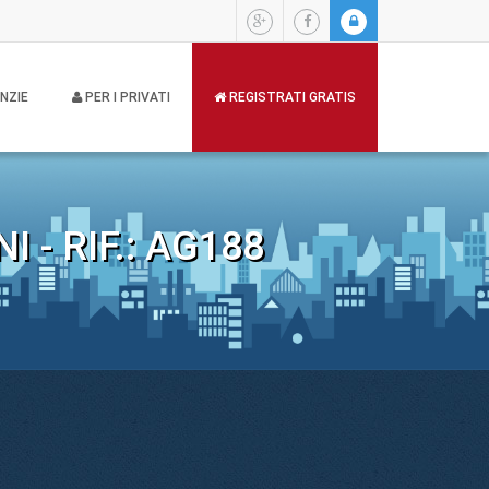
NZIE
PER I PRIVATI
REGISTRATI GRATIS
- RIF.: AG188