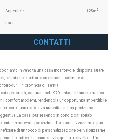
2
Superficie
125m
Bagni
CONTATTI
oponiamo in vendita una casa incantevole, disposta su tre
velli, situata nella pittoresca cittadina collinare di
nteroduni, in provincia di Isernia
esta proprietà, costruita nel 1970, unisce il fascino rustico
n i comfort moderni, rendendola un’opportunità imperdibile
r chi cerca una residenza autentica in una posizione
ggestiva.La casa, pur essendo in condizioni abitabili,
esenta un notevole potenziale di personalizzazione e può
neficiare di un tocco di personalizzazione per valorizzarne
pieno il carattere.La casa si sviluppa su tre livelli e offre