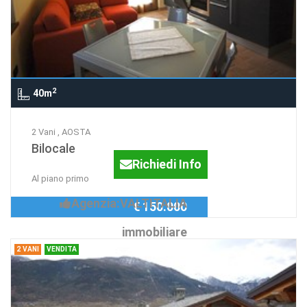
2
40m
2 Vani , AOSTA
Bilocale
Richiedi Info
Al piano primo
Agenzia:VALTITALIA
€ 150.000
immobiliare
2 VANI
VENDITA