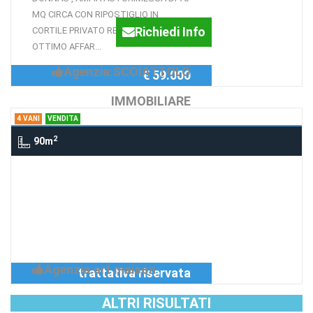
MQ CIRCA CON RIPOSTIGLIO IN
Richiedi Info
CORTILE PRIVATO RECINTATO.
OTTIMO AFFAR...
Agenzia:SCOIATTOLO
€ 59.000
IMMOBILIARE
4 VANI
VENDITA
2
90m
4 Vani FRAZ. ARLY LA THUILE, LA
THUILE FRAZ. ARLY
APPARTAMENTO
Richiedi Info
QUADRILOCALE
Agenzia:art maison
trattativa riservata
ALTRI RISULTATI