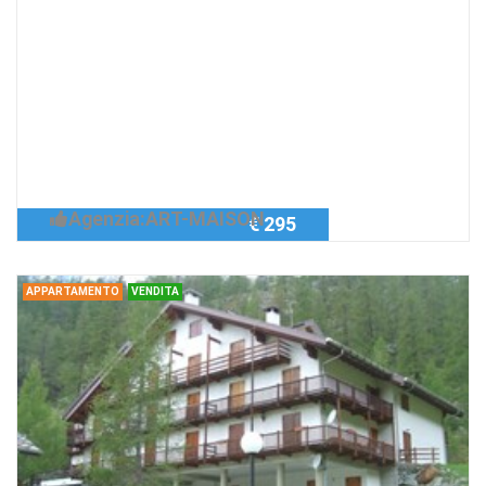
Appartamento FRAZ. GRANDE
GOLETTE - LA THUILE, LA THUILE
VENDESI TRILOCALE CON
CAMINO
Richiedi Info
ALLOGGIO CON SOGGIORNO ED
ANGOLO COTTURA
Agenzia:ART-MAISON
€ 295
APPARTAMENTO
VENDITA