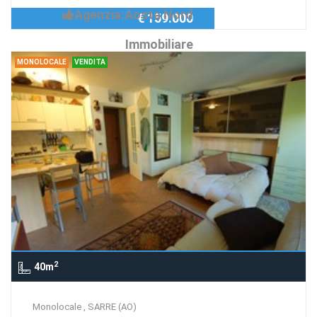
Agenzia:Aosta Nord
€ 159.000
Immobiliare
MONOLOCALE
VENDITA
2
40m
Monolocale , SARRE (AO)