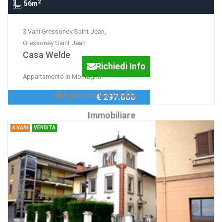
2
56m
3 Vani Gressoney Saint Jean,
Gressoney Saint Jean
Casa Welde
Richiedi Info
Appartamento in Montagna
Agenzia:Valtitalia
€ 297.000
Immobiliare
4 VANI
VENDITA