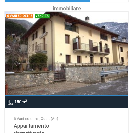
immobiliare
6 VANI ED OLTRE
VENDITA
2
180m
6 Vani ed oltre , Quart (Ao)
Appartamento