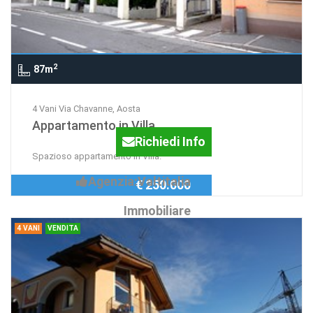
2
87m
4 Vani Via Chavanne, Aosta
Appartamento in Villa
Richiedi Info
Spazioso appartamento in Villa.
Agenzia:Valtitalia
€ 250.000
Immobiliare
4 VANI
VENDITA