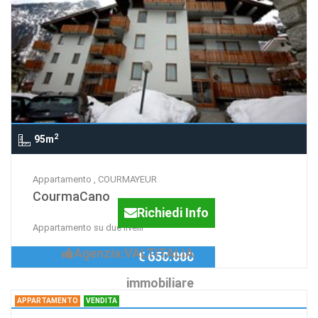
2
95m
Appartamento , COURMAYEUR
CourmaCano
Richiedi Info
Appartamento su due livelli
Agenzia:VALTITALIA
€ 650.000
immobiliare
APPARTAMENTO
VENDITA