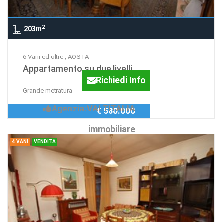
2
203m
6 Vani ed oltre , AOSTA
Appartamento su due livelli
Richiedi Info
Grande metratura
Agenzia:VALTITALIA
€ 580.000
immobiliare
4 VANI
VENDITA