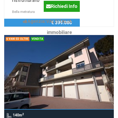
ristrutturato
Richiedi Info
Bella metratura
Agenzia:VALTITALIA
€ 399.000
immobiliare
6 VANI ED OLTRE
VENDITA
2
140m