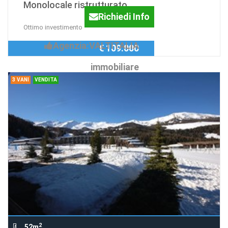
Monolocale ristrutturato
Richiedi Info
Ottimo investimento
Agenzia:VALTITALIA
€ 109.000
immobiliare
3 VANI
VENDITA
2
52m