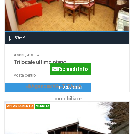
2
87m
4 Vani , AOSTA
Trilocale ultimo piano
Richiedi Info
Aosta centro
Agenzia:VALTITALIA
€ 245.000
immobiliare
APPARTAMENTO
VENDITA