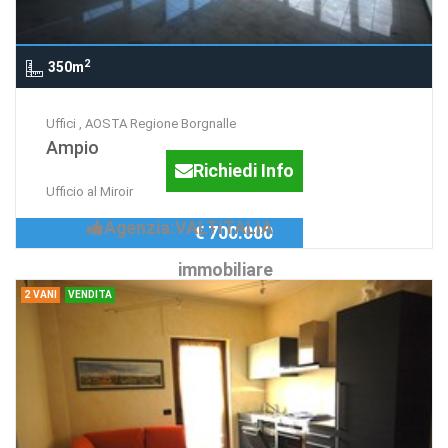
2
350m
Uffici , AOSTA Regione Borgnalle
Ampio
Richiedi Info
Ufficio al Miroir
Agenzia:VALTITALIA
€ 700.000
immobiliare
2 VANI
VENDITA