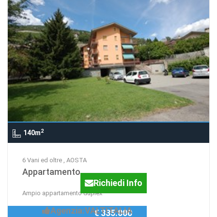
2
140m
6 Vani ed oltre , AOSTA
Appartamento
Richiedi Info
Ampio appartamento duplex
Agenzia:VALTITALIA
€ 335.000