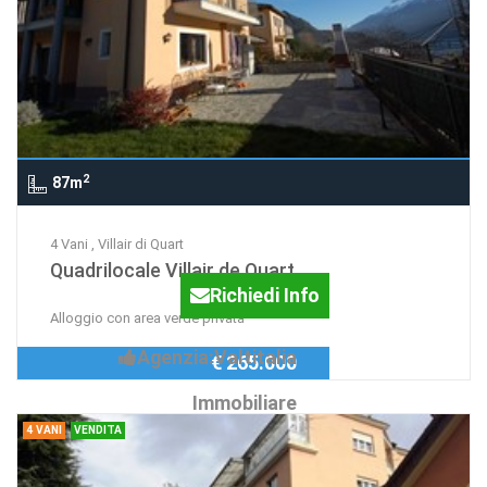
2
87m
4 Vani , Villair di Quart
Quadrilocale Villair de Quart
Richiedi Info
Alloggio con area verde privata
Agenzia:Valtitalia
€ 265.000
Immobiliare
4 VANI
VENDITA