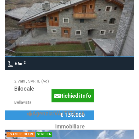
2
66m
2 Vani , SARRE (Ao)
Bilocale
Richiedi Info
Bellavista
Agenzia:VALTITALIA
€ 159.000
immobiliare
6 VANI ED OLTRE
VENDITA