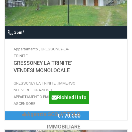
2
35m
Appartamento , GRESSONEY-LA-
TRINITE'
GRESSONEY LA TRINITE'
VENDESI MONOLOCALE
GRESSONEY LA TRINITE' ,IMMERSO
NEL VERDE GRAZIOSO
Richiedi Info
APPARTAMENTO PIANO ALTO CON
ASCENSORE
Agenzia:SCOIATTOLO
€ 170.000
IMMOBILIARE