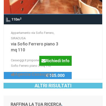
2
110m
Appartamento via Sofio Ferrero,
SIRACUSA
via Sofio Ferrero piano 3
mq 110
Richiedi Info
Casaoggi.it propone in vendita via
Sofio Ferrero piano 3 mq 110
Agenzia:Casaoggi.it
€ 105.000
ALTRI RISULTATI
RAFFINA LA TUA RICERCA
.