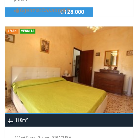
Agenzia:Casaoggi.it
€ 128.000
4 VANI
VENDITA
2
110m
4 Vani Corso Gelone, SIRACUSA