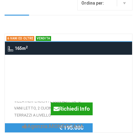
Ordina per:
6 VANI ED OLTRE
VENDITA
2
165m
6 Vani ed oltre VIA ISOLE FILIPPINE,
SIRACUSA
VILLA INDIPENDENTE SU
TERRENO DI 650 MQ
VILLA INDIPENDENTE CON ABIT.TA', 6
Richiedi Info
VANI LETTO, 2 CUCINE E 3 BAGNI, 2
TERRAZZI A LIVELLO
Agenzia:MONDOCASA
€ 195.000