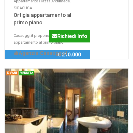
Appartamento Piazza Archimede,
SIRACUSA
Ortigia appartamento al
primo piano
Richiedi Info
Casaoggi.it propone in vendita Ortigia
appartamento al primo piano
Agenzia:Casaoggi.it
€ 210.000
5 VANI
VENDITA