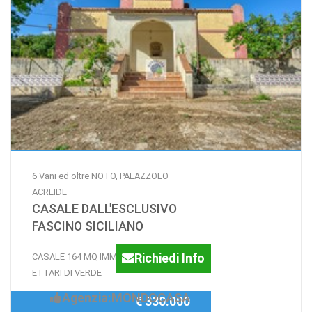
6 Vani ed oltre NOTO, PALAZZOLO
ACREIDE
CASALE DALL'ESCLUSIVO
FASCINO SICILIANO
Richiedi Info
CASALE 164 MQ IMMERSO IN 2,2
ETTARI DI VERDE
Agenzia:MONDOCASA
€ 330.000