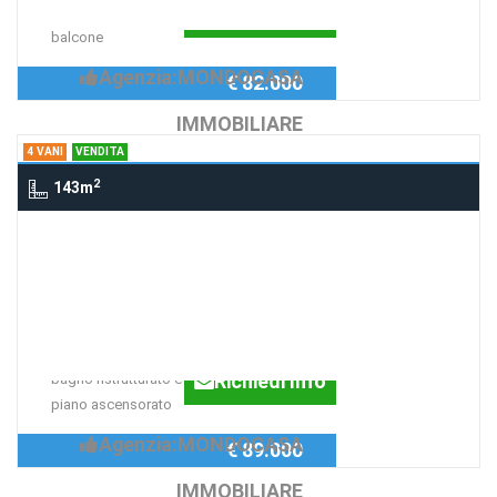
Richiedi Info
completamente ristrutturato con
balcone
Agenzia:MONDOCASA
€ 82.000
IMMOBILIARE
4 VANI
VENDITA
2
143m
4 Vani viale zecchino, SIRACUSA
luminoso 4 vani
ascensorato
salone, 3 camere da letto, cuicna,
Richiedi Info
bagno ristrutturato e ripostiglio, 2°
piano ascensorato
Agenzia:MONDOCASA
€ 89.000
IMMOBILIARE