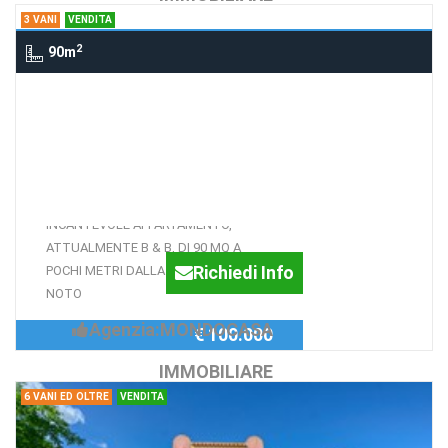
3 VANI
VENDITA
2
90m
3 Vani CORSO VITTORIO EMANUELE,
NOTO
INCANTEVOLE
APPARTAMENTO 90 MQ
INCANTEVOLE APPARTAMENTO,
ATTUALMENTE B & B, DI 90 MQ A
Richiedi Info
POCHI METRI DALLA CATTEDRALE DI
NOTO
Agenzia:MONDOCASA
€ 100.000
IMMOBILIARE
6 VANI ED OLTRE
VENDITA