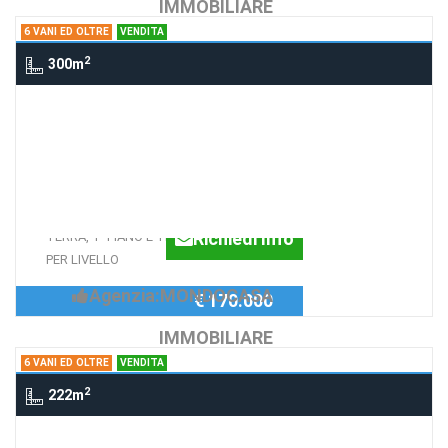
IMMOBILIARE
6 VANI ED OLTRE
VENDITA
2
300m
6 Vani ed oltre VIA MANZONI, ROSOLINI
INDIPENDENTE SU LIVELLI
PIU' TERRAZZO ESCLUSVO
PALAZZO SU TRE LIVELLI, PIANO
Richiedi Info
TERRA, 1° PIANO E TERRAZZO, 150 MQ
PER LIVELLO
Agenzia:MONDOCASA
€ 170.000
IMMOBILIARE
6 VANI ED OLTRE
VENDITA
2
222m