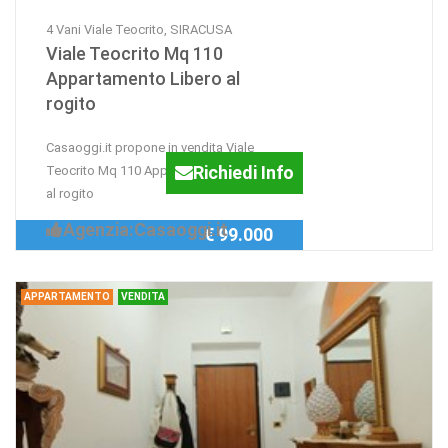
4 Vani Viale Teocrito, SIRACUSA
Viale Teocrito Mq 110
Appartamento Libero al
rogito
Casaoggi.it propone in vendita Viale
Richiedi Info
Teocrito Mq 110 Appartamento Libero
al rogito
Agenzia:Casaoggi.it
€ 99.000
APPARTAMENTO
VENDITA