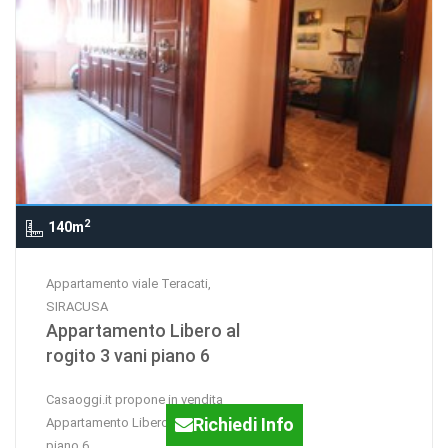
2
140m
Appartamento viale Teracati,
SIRACUSA
Appartamento Libero al
rogito 3 vani piano 6
Casaoggi.it propone in vendita
Richiedi Info
Appartamento Libero al rogito 3 vani
piano 6