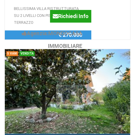
BELLISSIMA VILLA RISTRUTTURATA
Richiedi Info
SU 2 LIVELLI CON PISCINA E
TERRAZZO
Agenzia:MONDOCASA
€ 270.000
IMMOBILIARE
5 VANI
VENDITA