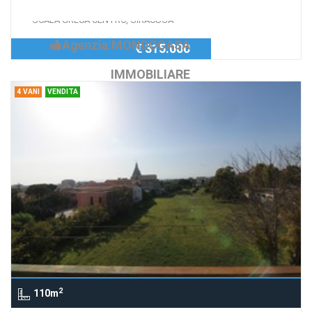
Richiedi Info
GRANDE VILLA IN VIA ISPICA, ZONA
SCALA GRECA CENTRO, SIRACUSA
Agenzia:MONDOCASA
€ 315.000
IMMOBILIARE
4 VANI
VENDITA
2
110m