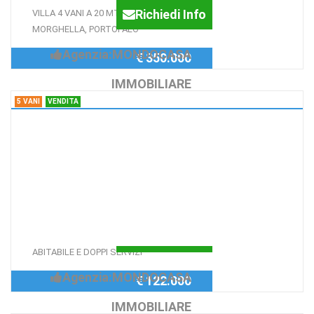
Richiedi Info
VILLA 4 VANI A 20 MT DA LIDO
MORGHELLA, PORTOPALO
Agenzia:MONDOCASA
€ 350.000
IMMOBILIARE
5 VANI
VENDITA
5 Vani RONCO II VIALE TISIA,
SIRACUSA
PENTAVANI ASCENSORATO
IN CONDOMINIO
PORTIERATO
Richiedi Info
SALONE, 3 CAMERE, CUCINA
ABITABILE E DOPPI SERVIZI
Agenzia:MONDOCASA
€ 122.000
IMMOBILIARE