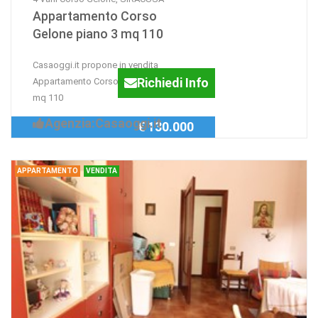
Appartamento Corso
Gelone piano 3 mq 110
Casaoggi.it propone in vendita
Richiedi Info
Appartamento Corso Gelone piano 3
mq 110
Agenzia:Casaoggi.it
€ 130.000
APPARTAMENTO
VENDITA