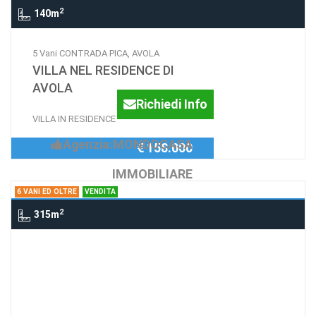
2
140m
5 Vani CONTRADA PICA, AVOLA
VILLA NEL RESIDENCE DI
AVOLA
Richiedi Info
VILLA IN RESIDENCE
Agenzia:MONDOCASA
€ 158.000
IMMOBILIARE
6 VANI ED OLTRE
VENDITA
2
315m
6 Vani ed oltre VIA ISPICA, SIRACUSA
VILLA IN CENTRO CITTA
SIRACUSA