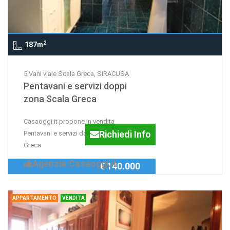
2
187m
5 Vani viale Scala Greca, SIRACUSA
Pentavani e servizi doppi
zona Scala Greca
Casaoggi.it propone in vendita
Richiedi Info
Pentavani e servizi doppi zona Scala
Greca
Agenzia:Casaoggi.it
€ 140.000
APPARTAMENTO
VENDITA