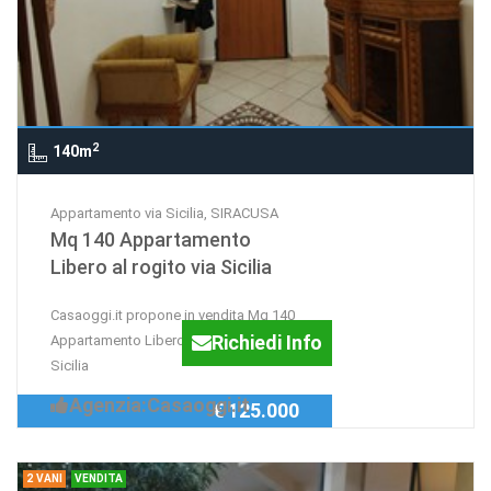
2
140m
Appartamento via Sicilia, SIRACUSA
Mq 140 Appartamento
Libero al rogito via Sicilia
Casaoggi.it propone in vendita Mq 140
Richiedi Info
Appartamento Libero al rogito via
Sicilia
Agenzia:Casaoggi.it
€ 125.000
2 VANI
VENDITA