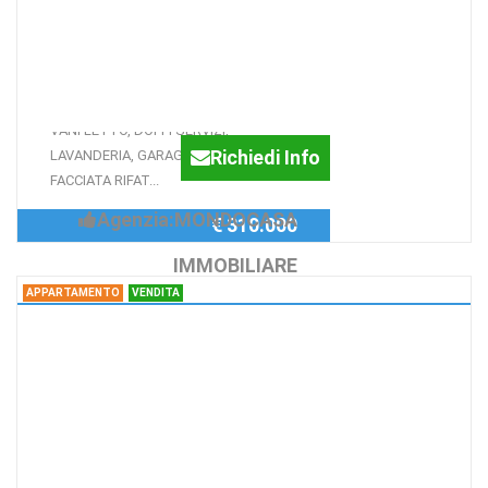
6 Vani ed oltre VIA FREUD, SIRACUSA
RISTRUTTURATISSIMO, 222
MQ CON GARAGE DI 35 MQ
RISTRUTTURATO, SALONE, STUDIO, 4
VANI LETTO, DOPPI SERVIZI,
Richiedi Info
LAVANDERIA, GARAGE 35 MQ,
FACCIATA RIFAT...
Agenzia:MONDOCASA
€ 310.000
IMMOBILIARE
APPARTAMENTO
VENDITA
Appartamento via dei candelai,
SIRACUSA
ortigia, porta marina,
monovano ristrutturato
Porta Marina, Ortigia, monovano