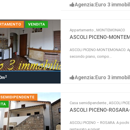
Agenzia:Euro 3 immobil
RTAMENTO
VENDITA
Appartamento , MONTEMONACO
ASCOLI PICENO-MONTE
ASCOLI PICENO-MONTEMONACO. Appar
secondo piano, compo...
Agenzia:Euro 3 immobil
2
0m
 SEMIDIPENDENTE
Casa semidipendente , ASCOLI PIC
ITA
ASCOLI PICENO-ROSARA
ASCOLI PICENO – ROSARA. A pochi km
restaurato e privat...