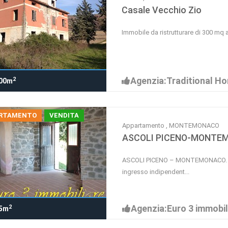
Casale Vecchio Zio
Immobile da ristrutturare di 300 mq
Agenzia:Traditional H
2
00m
RTAMENTO
VENDITA
Appartamento , MONTEMONACO
ASCOLI PICENO-MONTEM
ASCOLI PICENO – MONTEMONACO. A 
ingresso indipendent...
Agenzia:Euro 3 immobil
2
5m