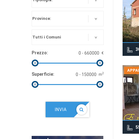
3
Prezzo:
€
APPA
2
Superficie:
m
INVIA
5