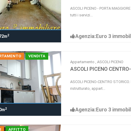
ASCOLI PICENO - PORTA MAGGIORE Nel
tutti i servizi...
Agenzia:Euro 3 immobil
2
72m
RTAMENTO
VENDITA
Appartamento , ASCOLI PICENO
ASCOLI PICENO CENTRO-
ASCOLI PICENO-CENTRO STORICO. In
ristrutturato, appart...
Agenzia:Euro 3 immobil
2
0m
I
AFFITTO