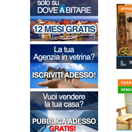
APPA
7
CASA
VEND