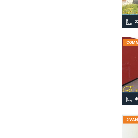
2
COMM
4
2 VAN