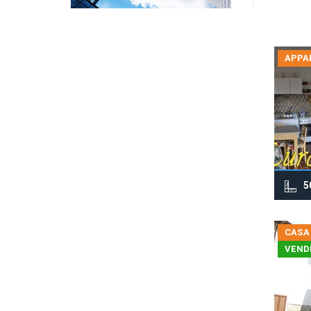
APPA
5
CASA
VEND