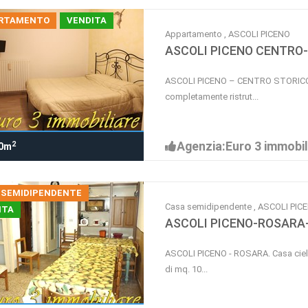
RTAMENTO
VENDITA
Appartamento , ASCOLI PICENO
ASCOLI PICENO CENTRO-
ASCOLI PICENO – CENTRO STORICO. N
completamente ristrut...
Agenzia:Euro 3 immobil
2
0m
 SEMIDIPENDENTE
Casa semidipendente , ASCOLI PIC
ITA
ASCOLI PICENO-ROSARA-
ASCOLI PICENO - ROSARA. Casa cielo 
di mq. 10...