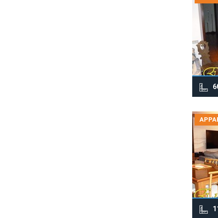
6
APPA
1