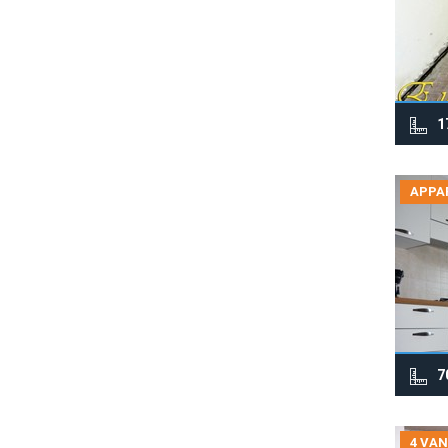
1
APPA
7
4 VAN