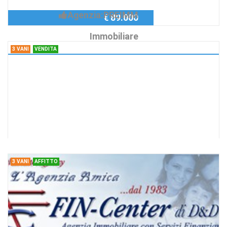
Agenzia:PREIMM
€ 89.000
Immobiliare
3 VANI
VENDITA
3 Vani , Bernalda
Bernalda Case in Vendita
Richiedi Info
Bernalda Case in Vendita
Agenzia:FIN-Center Case
trattativa riservata
di D&D Sas -Ag.Immobiliare
3 VANI
AFFITTO
...dal