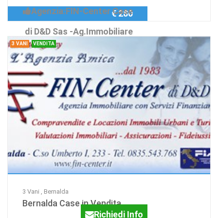
Agenzia:FIN-Center Case
€ 280
di D&D Sas -Ag.Immobiliare
3 VANI
VENDITA
...dal
3 Vani , Bernalda
Bernalda Case in Vendita
Richiedi Info