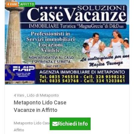
4 VANI
AFFITTO
...dal
4 Vani , Lido di Metaponto
Metaponto Lido Case
Vacanze in Affitto
Richiedi Info
Metaponto Lido Case Vacanze in
Affitto