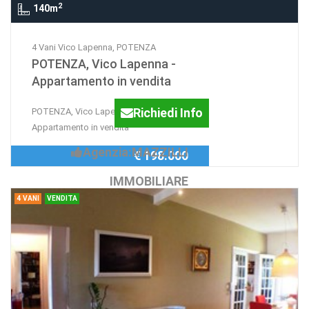
2
140m
4 Vani Vico Lapenna, POTENZA
POTENZA, Vico Lapenna -
Appartamento in vendita
Richiedi Info
POTENZA, Vico Lapenna -
Appartamento in vendita
Agenzia:MAZZILLI
€ 198.000
IMMOBILIARE
4 VANI
VENDITA