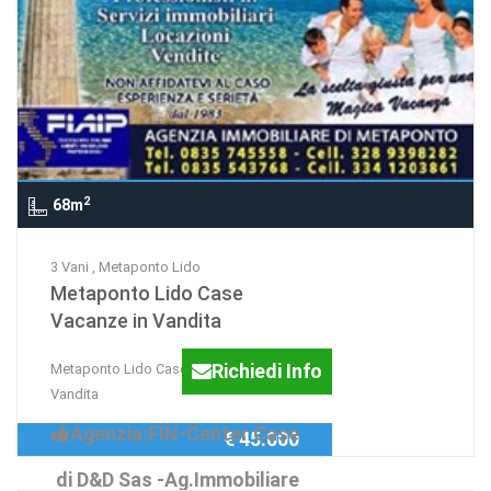
2
68m
3 Vani , Metaponto Lido
Metaponto Lido Case
Vacanze in Vandita
Richiedi Info
Metaponto Lido Case Vacanze in
Vandita
Agenzia:FIN-Center Case
€ 45.000
di D&D Sas -Ag.Immobiliare