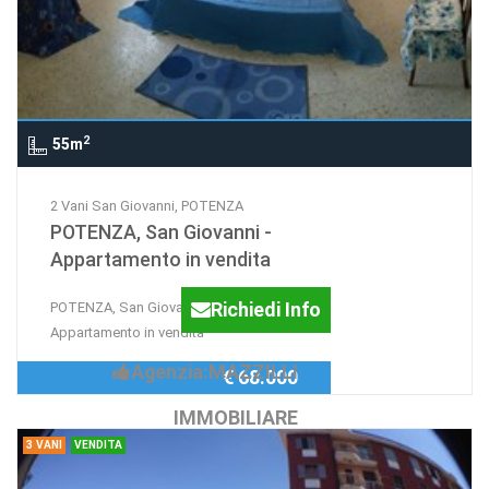
2
55m
2 Vani San Giovanni, POTENZA
POTENZA, San Giovanni -
Appartamento in vendita
Richiedi Info
POTENZA, San Giovanni -
Appartamento in vendita
Agenzia:MAZZILLI
€ 68.000
IMMOBILIARE
3 VANI
VENDITA