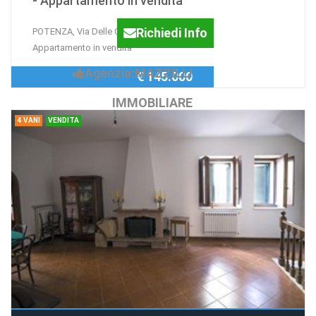
- Appartamento in vendita
Richiedi Info
POTENZA, Via Delle Querce -
Appartamento in vendita
Agenzia:MAZZILLI
€ 145.000
IMMOBILIARE
4 VANI
VENDITA