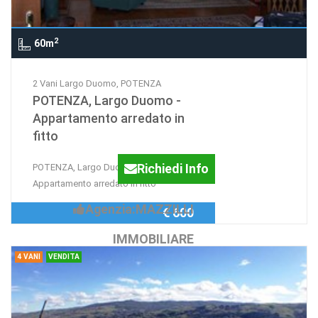
2
60m
2 Vani Largo Duomo, POTENZA
POTENZA, Largo Duomo -
Appartamento arredato in
fitto
Richiedi Info
POTENZA, Largo Duomo -
Appartamento arredato in fitto
Agenzia:MAZZILLI
€ 600
IMMOBILIARE
4 VANI
VENDITA