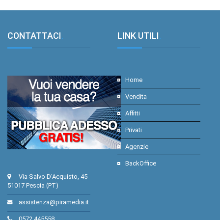
CONTATTACI
.
LINK UTILI
.
Home
Vendita
Affitti
Privati
Agenzie
BackOffice
Via Salvo D'Acquisto, 45
51017 Pescia (PT)
assistenza@piramedia.it
0572 445558