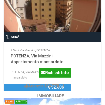
2
50m
2 Vani Via Mazzini, POTENZA
POTENZA, Via Mazzini -
Appartamento mansardato
Richiedi Info
POTENZA, Via Mazzini -Appartamento
mansardato
Agenzia:MAZZILLI
€ 52.000
IMMOBILIARE
5 VANI
AFFITTO