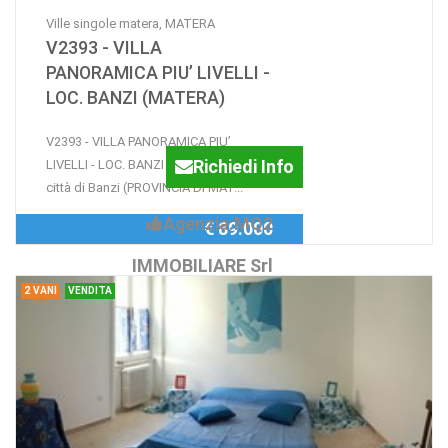
Ville singole matera, MATERA
V2393 - VILLA
PANORAMICA PIU’ LIVELLI -
LOC. BANZI (MATERA)
V2393 - VILLA PANORAMICA PIU’
Richiedi Info
LIVELLI - LOC. BANZI (MATERA) Nella
città di Banzi (PROVINCIA DI MAT...
Agenzia:MQ2
€ 89.000
IMMOBILIARE Srl
2 VANI
VENDITA