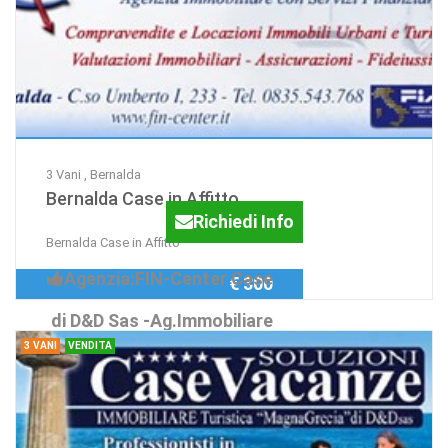
3 Vani , Bernalda
Bernalda Case in Affitto
Richiedi Info
Bernalda Case in Affitto
Agenzia:FIN-Center Case
€ 300
di D&D Sas -Ag.Immobiliare
3 VANI
VENDITA
...dal