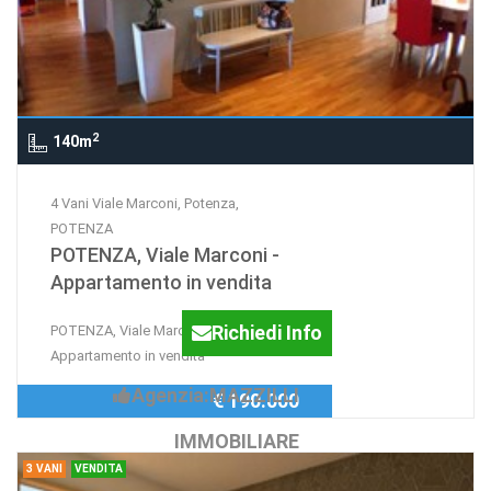
2
140m
4 Vani Viale Marconi, Potenza,
POTENZA
POTENZA, Viale Marconi -
Appartamento in vendita
Richiedi Info
POTENZA, Viale Marconi -
Appartamento in vendita
Agenzia:MAZZILLI
€ 190.000
IMMOBILIARE
3 VANI
VENDITA