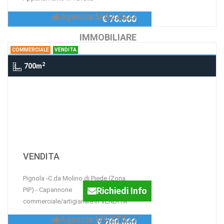
Agenzia:MAZZILLI
€ 78.000
IMMOBILIARE
COMMERCIALE
VENDITA
2
700m
Commerciale zona pip, PIGNOLA
Pignola -C.da Molino di
Piede (Zona PIP) -
Capannone
commerciale/artigianale in
VENDITA
Pignola -C.da Molino di Piede (Zona
Richiedi Info
PIP) - Capannone
commerciale/artigianale in VENDITA
Agenzia:MAZZILLI
€ 700.000