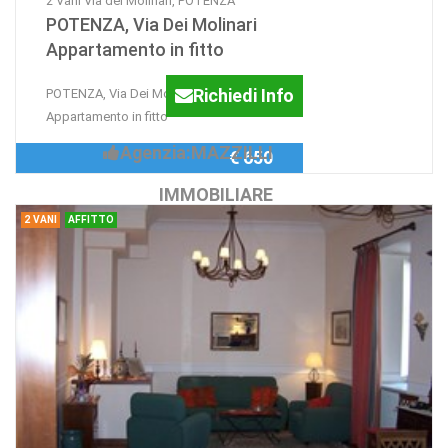
2 Vani Via dei Molinari, POTENZA
POTENZA, Via Dei Molinari
Appartamento in fitto
Richiedi Info
POTENZA, Via Dei Molinari
Appartamento in fitto
Agenzia:MAZZILLI
€ 650
IMMOBILIARE
2 VANI
AFFITTO