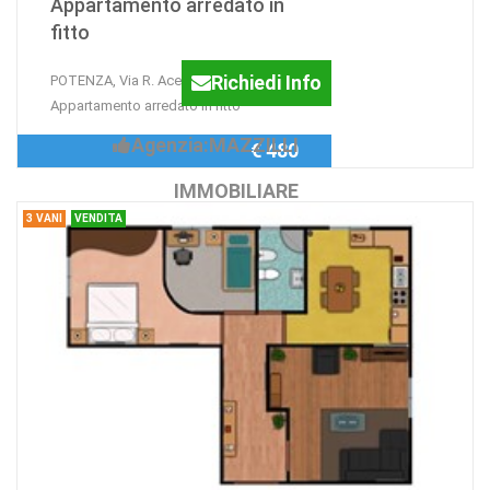
Appartamento arredato in
fitto
Richiedi Info
POTENZA, Via R. Acerenza -
Appartamento arredato in fitto
Agenzia:MAZZILLI
€ 480
IMMOBILIARE
3 VANI
VENDITA