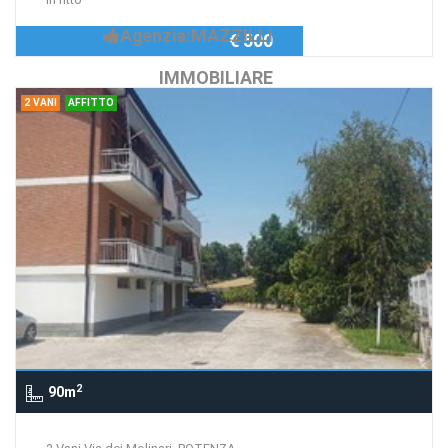
Agenzia:MAZZILLI
€ 500
IMMOBILIARE
2 VANI
AFFITTO
2
90m