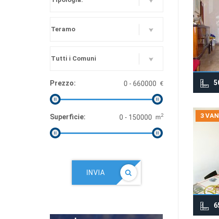
5
Prezzo:
€
3 VAN
2
Superficie:
m
INVIA
6