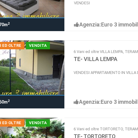
VENDESI
Agenzia:Euro 3 immobil
2
70m
I ED OLTRE
VENDITA
6 Vani ed oltre VILLA LEMPA, TERA
TE- VILLA LEMPA
VENDESI APPARTAMENTO IN VILLA 
Agenzia:Euro 3 immobil
2
60m
I ED OLTRE
VENDITA
6 Vani ed oltre TORTORETO, TERA
TE- TORTORETO