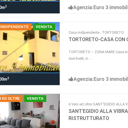
Agenzia:Euro 3 immobil
2
0m
 INDIPENDENTE
VENDITA
Casa indipendente , TORTORETO
TORTORETO-CASA CON C
TORTORETO – ZONA MARE Casa indip
due livelli, in ...
Agenzia:Euro 3 immobil
2
00m
I ED OLTRE
VENDITA
6 Vani ed oltre SANT'EGIDIO ALLA
SANT'EGIDIO ALLA VIB
RISTRUTTURATO