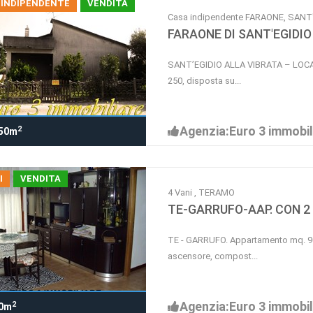
 INDIPENDENTE
VENDITA
Casa indipendente FARAONE, SANT
FARAONE DI SANT'EGIDIO
SANT’EGIDIO ALLA VIBRATA – LOCAL
250, disposta su...
Agenzia:Euro 3 immobil
2
50m
I
VENDITA
4 Vani , TERAMO
TE-GARRUFO-AAP. CON 2
TE - GARRUFO. Appartamento mq. 90 
ascensore, compost...
Agenzia:Euro 3 immobil
2
0m