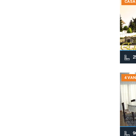
CASA
2
4 VAN
9