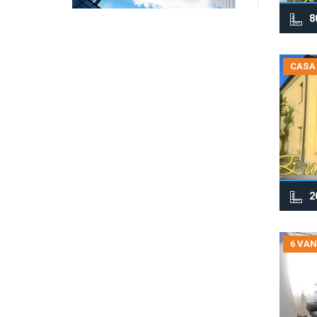
8
CASA
2
6 VAN