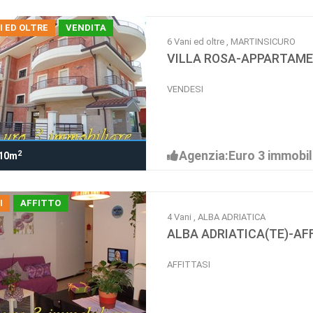
I ED OLTRE
VENDITA
6 Vani ed oltre , MARTINSICURO
VILLA ROSA-APPARTAME
VENDESI
Agenzia:Euro 3 immobil
2
10m
I
AFFITTO
4 Vani , ALBA ADRIATICA
ALBA ADRIATICA(TE)-A
AFFITTASI