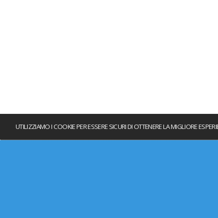
UTILIZZIAMO I COOKIE PER ESSERE SICURI DI OTTENERE LA MIGLIORE ESPER