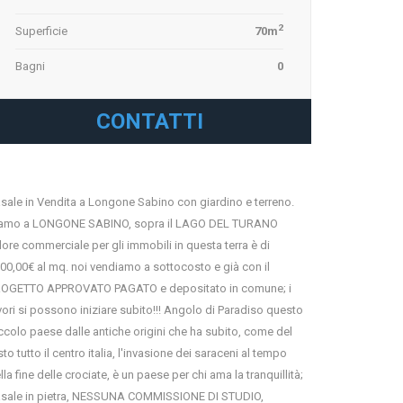
2
Superficie
70m
Bagni
0
CONTATTI
sale in Vendita a Longone Sabino con giardino e terreno.
amo a LONGONE SABINO, sopra il LAGO DEL TURANO
lore commerciale per gli immobili in questa terra è di
00,00€ al mq. noi vendiamo a sottocosto e già con il
OGETTO APPROVATO PAGATO e depositato in comune; i
vori si possono iniziare subito!!! Angolo di Paradiso questo
ccolo paese dalle antiche origini che ha subito, come del
sto tutto il centro italia, l'invasione dei saraceni al tempo
lla fine delle crociate, è un paese per chi ama la tranquillità;
sale in pietra, NESSUNA COMMISSIONE DI STUDIO,