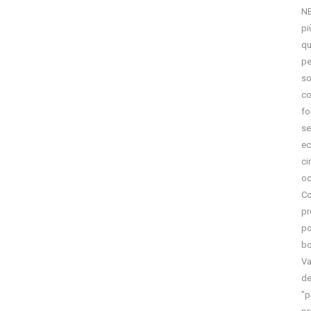
NE
pi
qu
pe
so
co
fo
se
ec
ci
oc
Co
pr
po
bo
Va
de
"p