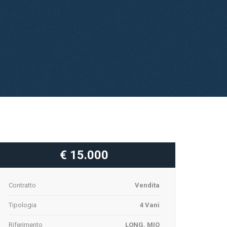
€ 15.000
Contratto
Vendita
Tipologia
4 Vani
Riferimento
LONG. MIO