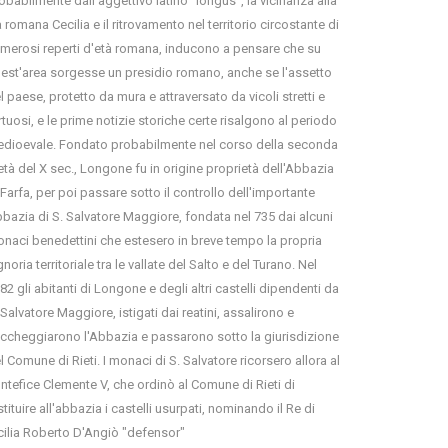
obabilmente dall'aggettivo latino "longus", la vicinanza alla
a romana Cecilia e il ritrovamento nel territorio circostante di
merosi reperti d'età romana, inducono a pensare che su
est'area sorgesse un presidio romano, anche se l'assetto
l paese, protetto da mura e attraversato da vicoli stretti e
rtuosi, e le prime notizie storiche certe risalgono al periodo
dioevale. Fondato probabilmente nel corso della seconda
tà del X sec., Longone fu in origine proprietà dell'Abbazia
 Farfa, per poi passare sotto il controllo dell'importante
bazia di S. Salvatore Maggiore, fondata nel 735 dai alcuni
naci benedettini che estesero in breve tempo la propria
gnoria territoriale tra le vallate del Salto e del Turano. Nel
82 gli abitanti di Longone e degli altri castelli dipendenti da
 Salvatore Maggiore, istigati dai reatini, assalirono e
ccheggiarono l'Abbazia e passarono sotto la giurisdizione
l Comune di Rieti. I monaci di S. Salvatore ricorsero allora al
ntefice Clemente V, che ordinò al Comune di Rieti di
stituire all'abbazia i castelli usurpati, nominando il Re di
cilia Roberto D'Angiò "defensor"