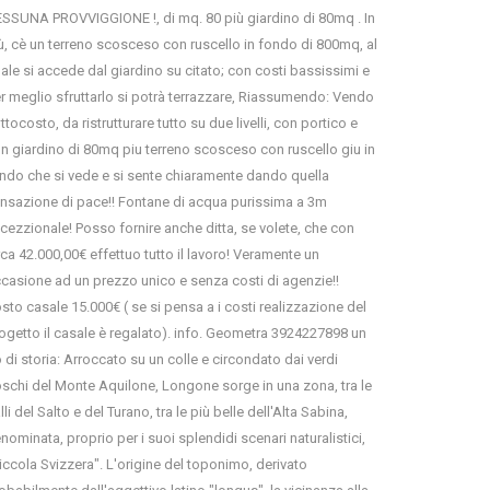
SSUNA PROVVIGGIONE !, di mq. 80 più giardino di 80mq . In
ù, cè un terreno scosceso con ruscello in fondo di 800mq, al
ale si accede dal giardino su citato; con costi bassissimi e
r meglio sfruttarlo si potrà terrazzare, Riassumendo: Vendo
ttocosto, da ristrutturare tutto su due livelli, con portico e
n giardino di 80mq piu terreno scosceso con ruscello giu in
ndo che si vede e si sente chiaramente dando quella
nsazione di pace!! Fontane di acqua purissima a 3m
cezzionale! Posso fornire anche ditta, se volete, che con
rca 42.000,00€ effettuo tutto il lavoro! Veramente un
casione ad un prezzo unico e senza costi di agenzie!!
sto casale 15.000€ ( se si pensa a i costi realizzazione del
ogetto il casale è regalato). info. Geometra 3924227898 un
 di storia: Arroccato su un colle e circondato dai verdi
schi del Monte Aquilone, Longone sorge in una zona, tra le
lli del Salto e del Turano, tra le più belle dell'Alta Sabina,
nominata, proprio per i suoi splendidi scenari naturalistici,
iccola Svizzera". L'origine del toponimo, derivato