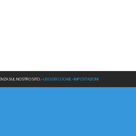
IENZA SUL NOSTRO SITO. -
USO DEI COOKIE
-
IMPOSTAZIONI