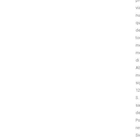
pr
vi
nu
qu
de
to
me
me
di
Ab
mo
si
12
S.
sa
de
Po
re
Si