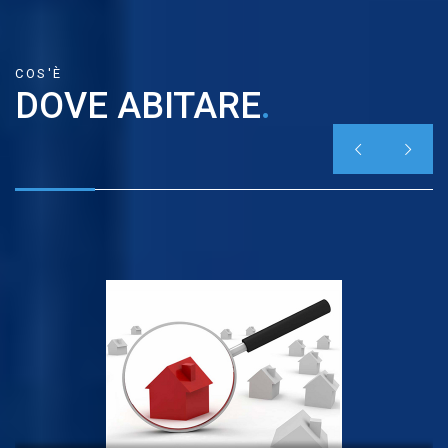
COS'È
DOVE ABITARE
.

