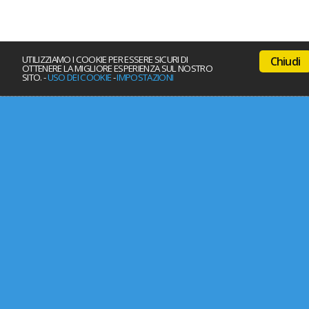
UTILIZZIAMO I COOKIE PER ESSERE SICURI DI
Chiudi
OTTENERE LA MIGLIORE ESPERIENZA SUL NOSTRO
SITO. -
USO DEI COOKIE
-
IMPOSTAZIONI