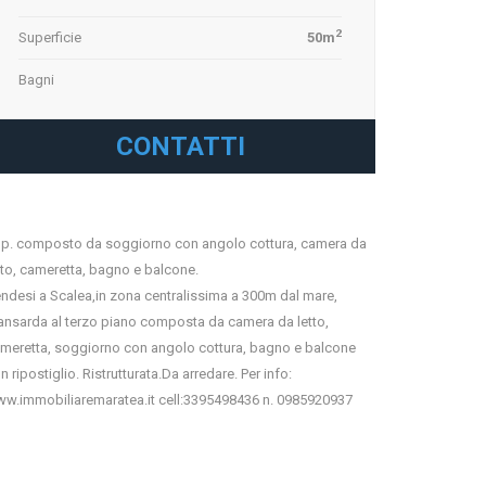
2
Superficie
50m
Bagni
CONTATTI
p. composto da soggiorno con angolo cottura, camera da
tto, cameretta, bagno e balcone.
ndesi a Scalea,in zona centralissima a 300m dal mare,
nsarda al terzo piano composta da camera da letto,
meretta, soggiorno con angolo cottura, bagno e balcone
n ripostiglio. Ristrutturata.Da arredare. Per info:
w.immobiliaremaratea.it cell:3395498436 n. 0985920937