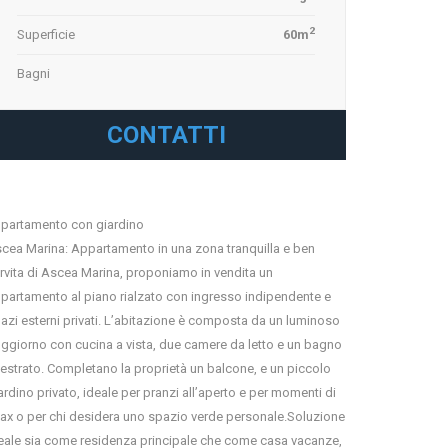
2
Superficie
60m
Bagni
CONTATTI
partamento con giardino
cea Marina: Appartamento in una zona tranquilla e ben
rvita di Ascea Marina, proponiamo in vendita un
partamento al piano rialzato con ingresso indipendente e
azi esterni privati. L’abitazione è composta da un luminoso
ggiorno con cucina a vista, due camere da letto e un bagno
nestrato. Completano la proprietà un balcone, e un piccolo
ardino privato, ideale per pranzi all’aperto e per momenti di
lax o per chi desidera uno spazio verde personale.Soluzione
eale sia come residenza principale che come casa vacanze,