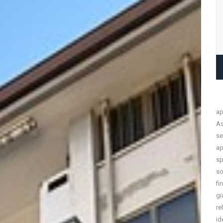
ap
As
se
ap
sp
so
fi
gi
re
id