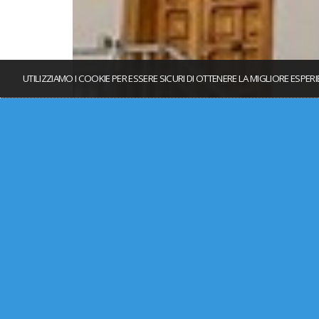
UTILIZZIAMO I COOKIE PER ESSERE SICURI DI OTTENERE LA MIGLIORE ESPER