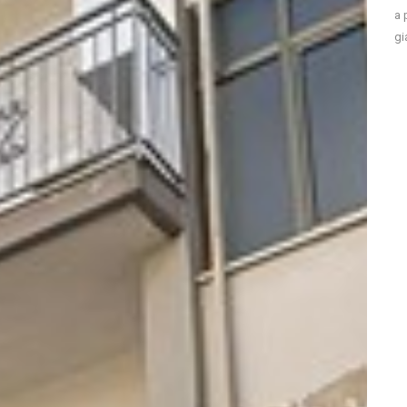
a 
gi