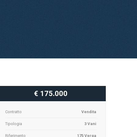
€ 175.000
Contratto
Vendita
Tipologia
3 Vani
Riferimento
175 Verga